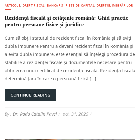
ARTICOLE
,
DREPT FISCAL, BANCAR ȘI PIEȚE DE CAPITAL
,
DREPTUL IMIGRĂRILOR
Rezidență fiscală și cetățenie română: Ghid practic
pentru persoane fizice și juridice
Cum să obții statutul de rezident fiscal în România și să eviți
dubla impunere Pentru a deveni rezident fiscal în România și
a evita dubla impunere, este esențial să înțelegi procedura de
stabilire a rezidenței fiscale și documentele necesare pentru
obținerea unui certificat de rezidență fiscală. Rezidența fiscală
determină țara în care o persoană fizică […]
CONTINUE READING
By :
Dr. Radu Catalin Pavel
oct. 31, 2025