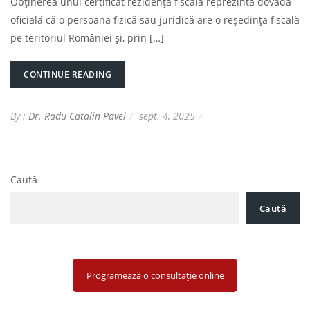
Obținerea unui certificat rezidență fiscală reprezintă dovada
oficială că o persoană fizică sau juridică are o reședință fiscală
pe teritoriul României și, prin […]
CONTINUE READING
By :
Dr. Radu Catalin Pavel
sept. 4, 2025
Caută
Caută
Programează o consultație online