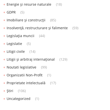
Energie și resurse naturale
(18)
GDPR
(5)
Imobiliare și construcții
(85)
Insolvență, restructurare și falimente
(59)
Legislația muncii
(44)
Legislatie
(5)
Litigii civile
(14)
Litigii și arbitraj internațional
(129)
Noutati legislative
(99)
Organizatii Non-Profit
(1)
Proprietate intelectuală
(17)
Știri
(106)
Uncategorized
(1)