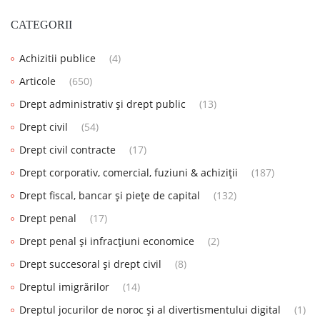
CATEGORII
Achizitii publice
(4)
Articole
(650)
Drept administrativ și drept public
(13)
Drept civil
(54)
Drept civil contracte
(17)
Drept corporativ, comercial, fuziuni & achiziții
(187)
Drept fiscal, bancar și piețe de capital
(132)
Drept penal
(17)
Drept penal și infracțiuni economice
(2)
Drept succesoral și drept civil
(8)
Dreptul imigrărilor
(14)
Dreptul jocurilor de noroc și al divertismentului digital
(1)