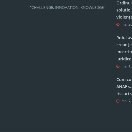
Ordinul
"CHALLENGE, INNOVATION, KNOWLEDGE"
soluție 
violenț
mai 20
Rolul a
creanțe
incerti
juridic
mai 15
Cum con
ANAF sa
riscuri
mai 7,