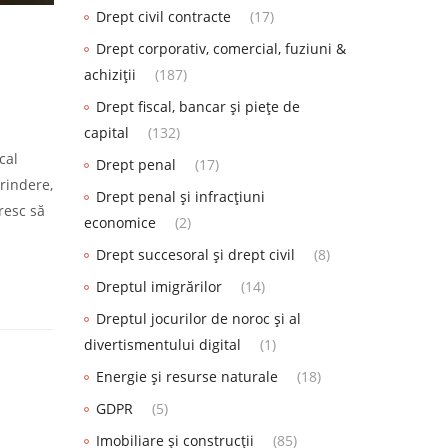
Drept civil contracte
(17)
Drept corporativ, comercial, fuziuni &
achiziții
(187)
Drept fiscal, bancar și piețe de
capital
(132)
cal
Drept penal
(17)
rindere,
Drept penal și infracțiuni
resc să
economice
(2)
Drept succesoral și drept civil
(8)
Dreptul imigrărilor
(14)
Dreptul jocurilor de noroc și al
divertismentului digital
(1)
Energie și resurse naturale
(18)
GDPR
(5)
Imobiliare și construcții
(85)