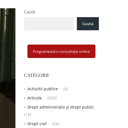
Caută
Caută
Programează o consultație online
CATEGORII
Achizitii publice
(4)
Articole
(650)
Drept administrativ și drept public
(13)
Drept civil
(54)