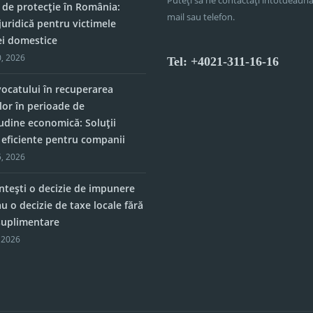
 de protecție în România:
mail sau telefon.
juridică pentru victimele
ei domestice
, 2026
Tel: +4021-311-16-16
vocatului în recuperarea
lor în perioade de
tudine economică: Soluții
e eficiente pentru companii
, 2026
tești o decizie de impunere
u o decizie de taxe locale fără
 suplimentare
 2026