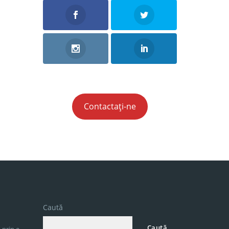
Contactați-ne
Caută
Caută
 prin e-