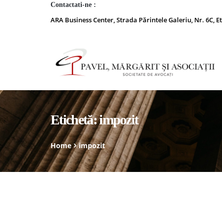
Contactati-ne :
ARA Business Center, Strada Părintele Galeriu, Nr. 6C, Et
Etichetă:
impozit
Home
impozit