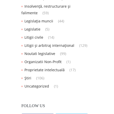
Insolvență, restructurare și
falimente
(59)
Legislația muncii
(44)
Legislatie
(5)
Litigii civile
(14)
Litigii și arbitraj internațional
(129)
Noutati legislative
(99)
Organizatii Non-Profit
(1)
Proprietate intelectuală
(17)
Știri
(106)
Uncategorized
(1)
FOLLOW US