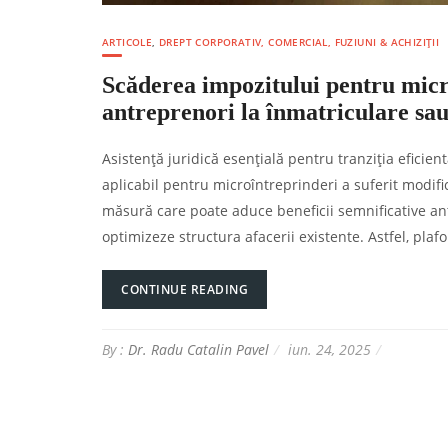
ARTICOLE
,
DREPT CORPORATIV, COMERCIAL, FUZIUNI & ACHIZIȚII
Scăderea impozitului pentru micro
antreprenori la înmatriculare sau
Asistență juridică esențială pentru tranziția eficie
aplicabil pentru microîntreprinderi a suferit modif
măsură care poate aduce beneficii semnificative ant
optimizeze structura afacerii existente. Astfel, plaf
CONTINUE READING
By :
Dr. Radu Catalin Pavel
iun. 24, 2025