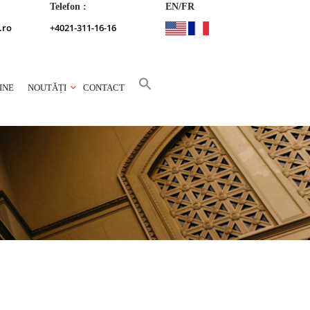
Telefon :
EN/FR
.ro
+4021-311-16-16
INE
NOUTĂȚI
CONTACT