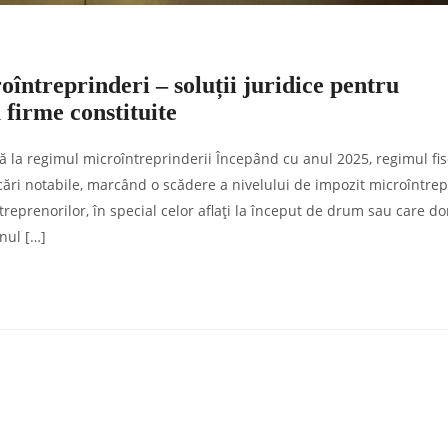
întreprinderi – soluții juridice pentru
 firme constituite
ntă la regimul microîntreprinderii Începând cu anul 2025, regimul fis
icări notabile, marcând o scădere a nivelului de impozit microîntrep
reprenorilor, în special celor aflați la început de drum sau care do
onul […]