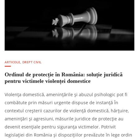
ARTICOLE
,
DREPT CIVIL
Ordinul de protecție în România: soluție juridică
pentru victimele violenței domestice
Violența domestică, amenințările și abuzul psihologic pot fi
combătute prin măsuri urgente dispuse de instanță În
contextul creșterii cazurilor de violență domestică, hărțuire,
amenințări și agresiuni, măsurile juridice de protecție au
devenit esențiale pentru siguranța victimelor. Potrivit
legislației din România și dispozițiilor prevăzute în lege ordin