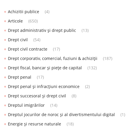
Achizitii publice
(4)
Articole
(650)
Drept administrativ și drept public
(13)
Drept civil
(54)
Drept civil contracte
(17)
Drept corporativ, comercial, fuziuni & achiziții
(187)
Drept fiscal, bancar și piețe de capital
(132)
Drept penal
(17)
Drept penal și infracțiuni economice
(2)
Drept succesoral și drept civil
(8)
Dreptul imigrărilor
(14)
Dreptul jocurilor de noroc și al divertismentului digital
(1)
Energie și resurse naturale
(18)