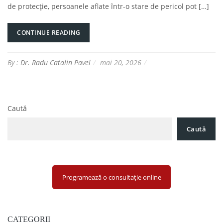
de protecție, persoanele aflate într-o stare de pericol pot […]
CONTINUE READING
By :
Dr. Radu Catalin Pavel
mai 20, 2026
Caută
Caută
Programează o consultație online
CATEGORII