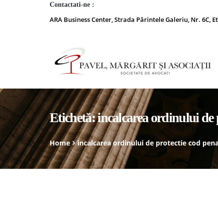
Contactati-ne :
ARA Business Center, Strada Părintele Galeriu, Nr. 6C, Et
Etichetă:
incalcarea ordinului de 
Home
incalcarea ordinului de protectie cod pena