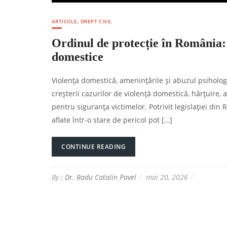
ARTICOLE
,
DREPT CIVIL
Ordinul de protecție în România: 
domestice
Violența domestică, amenințările și abuzul psiholog
creșterii cazurilor de violență domestică, hărțuire, 
pentru siguranța victimelor. Potrivit legislației din
aflate într-o stare de pericol pot […]
CONTINUE READING
By :
Dr. Radu Catalin Pavel
mai 20, 2026