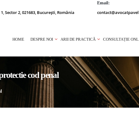
Email:
 1, Sector 2, 021683, București, România
contact@avocatpavel
HOME
DESPRE NOI
ARII DE PRACTICĂ
CONSULTAȚIE ONL
protectie cod penal
l