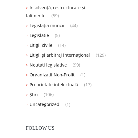
Insolvență, restructurare și
falimente
(59)
Legislația muncii
(44)
Legislatie
(5)
Litigii civile
(14)
Litigii și arbitraj internațional
(129)
Noutati legislative
(99)
Organizatii Non-Profit
(1)
Proprietate intelectuală
(17)
Știri
(106)
Uncategorized
(1)
FOLLOW US