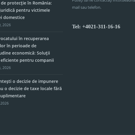
 de protecție în România:
mail sau telefon.
juridică pentru victimele
ei domestice
, 2026
Tel: +4021-311-16-16
vocatului în recuperarea
lor în perioade de
tudine economică: Soluții
e eficiente pentru companii
, 2026
tești o decizie de impunere
u o decizie de taxe locale fără
 suplimentare
 2026