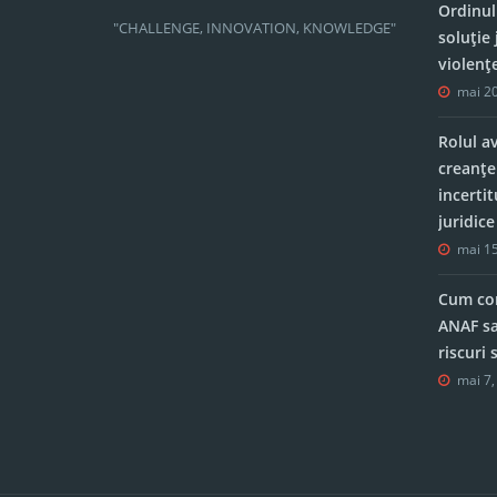
Ordinul
"CHALLENGE, INNOVATION, KNOWLEDGE"
soluție 
violenț
mai 20
Rolul a
creanțe
incerti
juridic
mai 15
Cum con
ANAF sa
riscuri
mai 7,