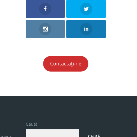
Contactați-ne
Caută
Caută
 prin e-