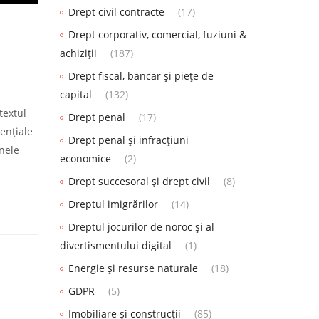
Drept civil contracte
(17)
Drept corporativ, comercial, fuziuni &
achiziții
(187)
Drept fiscal, bancar și piețe de
capital
(132)
textul
Drept penal
(17)
sențiale
Drept penal și infracțiuni
anele
economice
(2)
Drept succesoral și drept civil
(8)
Dreptul imigrărilor
(14)
Dreptul jocurilor de noroc și al
divertismentului digital
(1)
Energie și resurse naturale
(18)
GDPR
(5)
Imobiliare și construcții
(85)