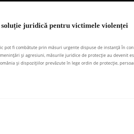
soluție juridică pentru victimele violenței
ic pot fi combătute prin măsuri urgente dispuse de instanță În con
amenințări și agresiuni, măsurile juridice de protecție au devenit e
 România și dispozițiilor prevăzute în lege ordin de protecție, perso