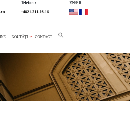
Telefon :
EN/FR
.ro
+4021-311-16-16
INE
NOUTĂȚI
CONTACT