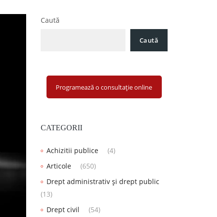
Caută
Caută
Programează o consultație online
CATEGORII
Achizitii publice
(4)
Articole
(650)
Drept administrativ și drept public
(13)
Drept civil
(54)