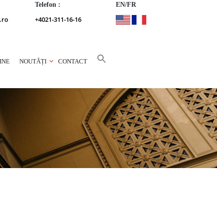
Telefon :
EN/FR
.ro
+4021-311-16-16
INE
NOUTĂȚI
CONTACT