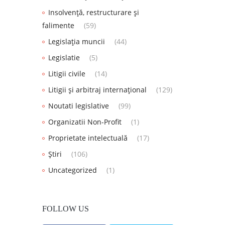
Insolvență, restructurare și
falimente
(59)
Legislația muncii
(44)
Legislatie
(5)
Litigii civile
(14)
Litigii și arbitraj internațional
(129)
Noutati legislative
(99)
Organizatii Non-Profit
(1)
Proprietate intelectuală
(17)
Știri
(106)
Uncategorized
(1)
FOLLOW US