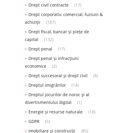
Drept civil contracte
(17)
Drept corporativ, comercial, fuziuni &
achiziții
(187)
Drept fiscal, bancar și piețe de
capital
(132)
Drept penal
(17)
Drept penal și infracțiuni
economice
(2)
Drept succesoral și drept civil
(8)
Dreptul imigrărilor
(14)
Dreptul jocurilor de noroc și al
divertismentului digital
(1)
Energie și resurse naturale
(18)
GDPR
(5)
Imobiliare și construcții
(85)