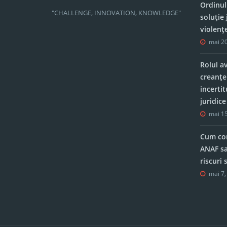
Ordinul
"CHALLENGE, INNOVATION, KNOWLEDGE"
soluție 
violenț
mai 20
Rolul a
creanțe
incerti
juridic
mai 15
Cum con
ANAF sa
riscuri
mai 7,