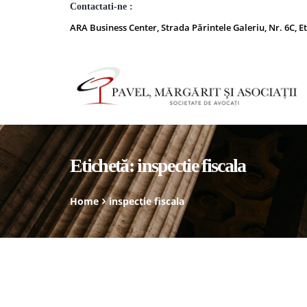
Contactati-ne :
ARA Business Center, Strada Părintele Galeriu, Nr. 6C, Et
Etichetă:
inspectie fiscala
Home
inspectie fiscala