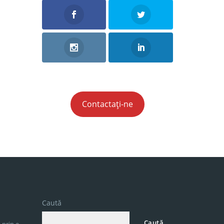
Contactați-ne
Caută
Caută
 prin e-