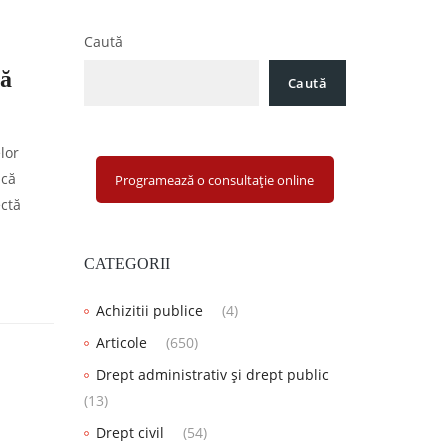
Caută
tă
Caută
lor
ică
Programează o consultație online
ectă
CATEGORII
Achizitii publice
(4)
Articole
(650)
Drept administrativ și drept public
(13)
Drept civil
(54)