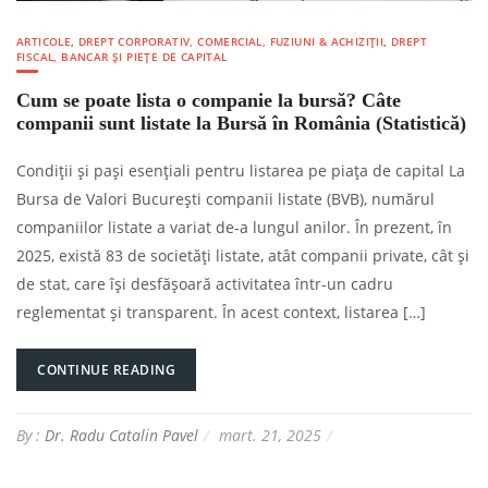
ARTICOLE
,
DREPT CORPORATIV, COMERCIAL, FUZIUNI & ACHIZIȚII
,
DREPT
FISCAL, BANCAR ȘI PIEȚE DE CAPITAL
Cum se poate lista o companie la bursă? Câte
companii sunt listate la Bursă în România (Statistică)
Condiții și pași esențiali pentru listarea pe piața de capital La
Bursa de Valori București companii listate (BVB), numărul
companiilor listate a variat de-a lungul anilor. În prezent, în
2025, există 83 de societăți listate, atât companii private, cât și
de stat, care își desfășoară activitatea într-un cadru
reglementat și transparent. În acest context, listarea […]
CONTINUE READING
By :
Dr. Radu Catalin Pavel
mart. 21, 2025