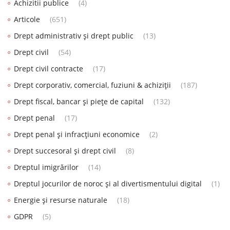
Achizitii publice
(4)
Articole
(651)
Drept administrativ și drept public
(13)
Drept civil
(54)
Drept civil contracte
(17)
Drept corporativ, comercial, fuziuni & achiziții
(187)
Drept fiscal, bancar și piețe de capital
(132)
Drept penal
(17)
Drept penal și infracțiuni economice
(2)
Drept succesoral și drept civil
(8)
Dreptul imigrărilor
(14)
Dreptul jocurilor de noroc și al divertismentului digital
(1)
Energie și resurse naturale
(18)
GDPR
(5)