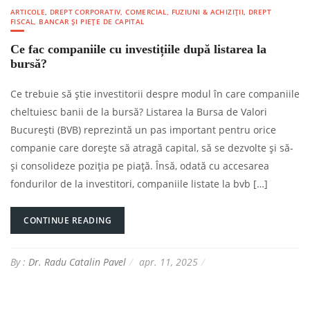
ARTICOLE
,
DREPT CORPORATIV, COMERCIAL, FUZIUNI & ACHIZIȚII
,
DREPT
FISCAL, BANCAR ȘI PIEȚE DE CAPITAL
Ce fac companiile cu investițiile după listarea la
bursă?
Ce trebuie să știe investitorii despre modul în care companiile
cheltuiesc banii de la bursă? Listarea la Bursa de Valori
București (BVB) reprezintă un pas important pentru orice
companie care dorește să atragă capital, să se dezvolte și să-
și consolideze poziția pe piață. Însă, odată cu accesarea
fondurilor de la investitori, companiile listate la bvb […]
CONTINUE READING
By :
Dr. Radu Catalin Pavel
apr. 11, 2025