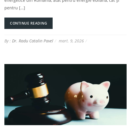
energetice din România, atât pentru energie eoliană, cât și
pentru […]
CONTINUE READING
By :
Dr. Radu Catalin Pavel
mart. 9, 2026