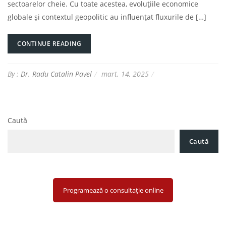
sectoarelor cheie. Cu toate acestea, evoluțiile economice
globale și contextul geopolitic au influențat fluxurile de […]
CONTINUE READING
By :
Dr. Radu Catalin Pavel
mart. 14, 2025
Caută
Caută
Programează o consultație online