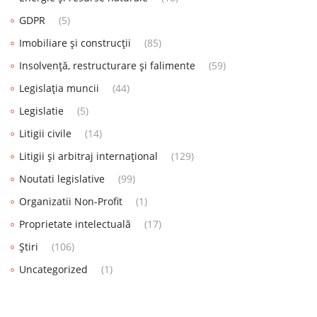
GDPR
(5)
Imobiliare și construcții
(85)
Insolvență, restructurare și falimente
(59)
Legislația muncii
(44)
Legislatie
(5)
Litigii civile
(14)
Litigii și arbitraj internațional
(129)
Noutati legislative
(99)
Organizatii Non-Profit
(1)
Proprietate intelectuală
(17)
Știri
(106)
Uncategorized
(1)