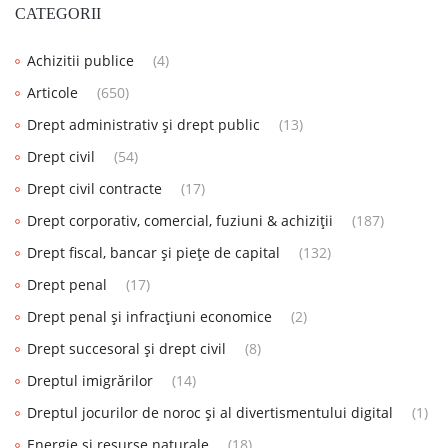
CATEGORII
Achizitii publice
(4)
Articole
(650)
Drept administrativ și drept public
(13)
Drept civil
(54)
Drept civil contracte
(17)
Drept corporativ, comercial, fuziuni & achiziții
(187)
Drept fiscal, bancar și piețe de capital
(132)
Drept penal
(17)
Drept penal și infracțiuni economice
(2)
Drept succesoral și drept civil
(8)
Dreptul imigrărilor
(14)
Dreptul jocurilor de noroc și al divertismentului digital
(1)
Energie și resurse naturale
(18)