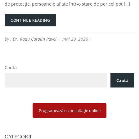
de protecție, persoanele aflate într-o stare de pericol pot […]
CONTINUE READING
By :
Dr. Radu Catalin Pavel
mai 20, 2026
Caută
Caută
Programează o consultație online
CATEGORII