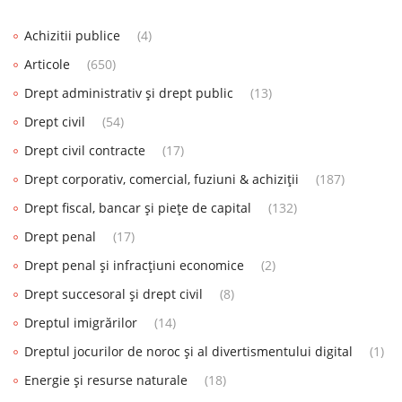
Achizitii publice
(4)
Articole
(650)
Drept administrativ și drept public
(13)
Drept civil
(54)
Drept civil contracte
(17)
Drept corporativ, comercial, fuziuni & achiziții
(187)
Drept fiscal, bancar și piețe de capital
(132)
Drept penal
(17)
Drept penal și infracțiuni economice
(2)
Drept succesoral și drept civil
(8)
Dreptul imigrărilor
(14)
Dreptul jocurilor de noroc și al divertismentului digital
(1)
Energie și resurse naturale
(18)