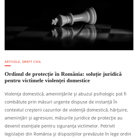
ARTICOLE
,
DREPT CIVIL
Ordinul de protecție în România: soluție juridică
pentru victimele violenței domestice
Violența domestică, amenințările și abuzul psihologic pot fi
combătute prin măsuri urgente dispuse de instanță În
contextul creșterii cazurilor de violență domestică, hărțuire,
amenințări și agresiuni, măsurile juridice de protecție au
devenit esențiale pentru siguranța victimelor. Potrivit
legislației din România și dispozițiilor prevăzute în lege ordin