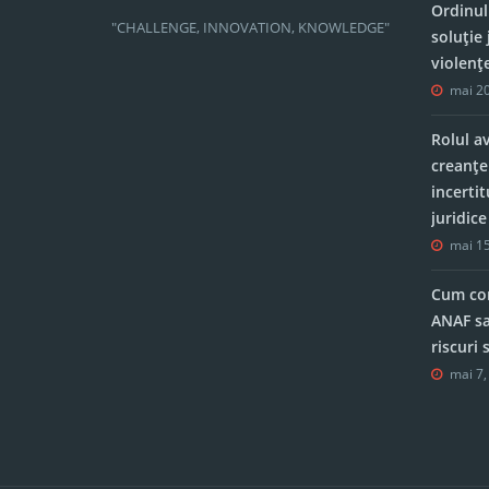
Ordinul
"CHALLENGE, INNOVATION, KNOWLEDGE"
soluție 
violenț
mai 20
Rolul a
creanțe
incerti
juridic
mai 15
Cum con
ANAF sa
riscuri
mai 7,