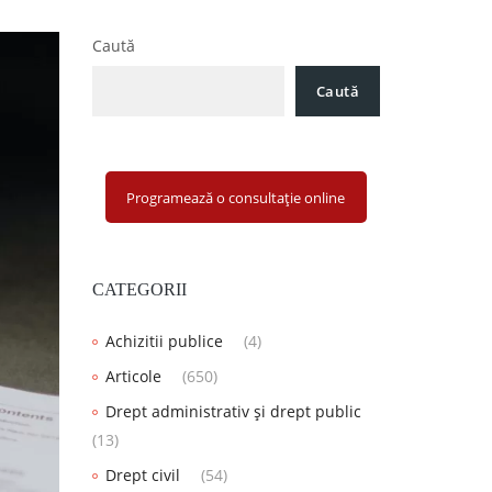
Caută
Caută
Programează o consultație online
CATEGORII
Achizitii publice
(4)
Articole
(650)
Drept administrativ și drept public
(13)
Drept civil
(54)