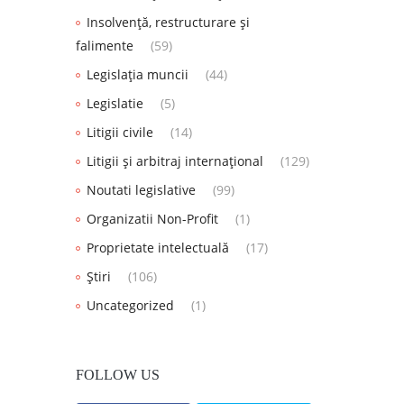
Insolvență, restructurare și
falimente
(59)
Legislația muncii
(44)
Legislatie
(5)
Litigii civile
(14)
Litigii și arbitraj internațional
(129)
Noutati legislative
(99)
Organizatii Non-Profit
(1)
Proprietate intelectuală
(17)
Știri
(106)
Uncategorized
(1)
FOLLOW US