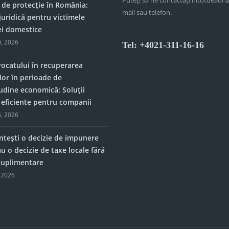
 de protecție în România:
mail sau telefon.
juridică pentru victimele
ei domestice
, 2026
Tel: +4021-311-16-16
vocatului în recuperarea
lor în perioade de
tudine economică: Soluții
e eficiente pentru companii
, 2026
tești o decizie de impunere
u o decizie de taxe locale fără
 suplimentare
 2026