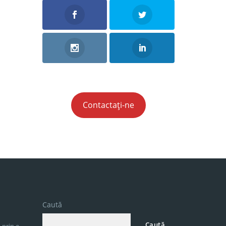
Contactați-ne
Caută
Caută
 prin e-