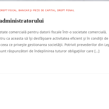
DREPT FISCAL, BANCAR ȘI PIEȚE DE CAPITAL
,
DREPT PENAL
 administratorului
tate comercială pentru datorii fiscale Într-o societate comercială,
ru ca aceasta să își desfășoare activitatea eficient și în condiții de
 ceea ce privește gestionarea societății. Potrivit prevederilor din L
sunt răspunzători de îndeplinirea tuturor obligațiilor care […]