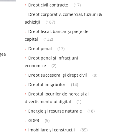
Drept civil contracte
(17)
Drept corporativ, comercial, fuziuni &
achiziții
(187)
Drept fiscal, bancar și piețe de
capital
(132)
Drept penal
(17)
egea
Drept penal și infracțiuni
economice
(2)
Drept succesoral și drept civil
(8)
Dreptul imigrărilor
(14)
Dreptul jocurilor de noroc și al
divertismentului digital
(1)
Energie și resurse naturale
(18)
GDPR
(5)
Imobiliare și construcții
(85)