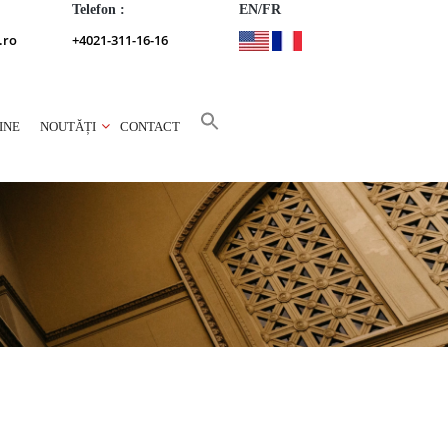
Telefon :
EN/FR
.ro
+4021-311-16-16
INE
NOUTĂȚI
CONTACT