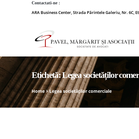
Contactati-ne :
ARA Business Center, Strada Părintele Galeriu, Nr. 6C, Et
Etichetă:
Legea societăților comer
Home
Legea societăților comerciale