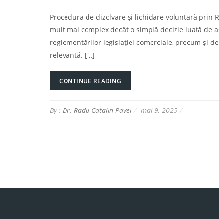
Procedura de dizolvare și lichidare voluntară prin 
mult mai complex decât o simplă decizie luată de as
reglementărilor legislației comerciale, precum și d
relevantă. […]
CONTINUE READING
By :
Dr. Radu Catalin Pavel
mai 9, 2025