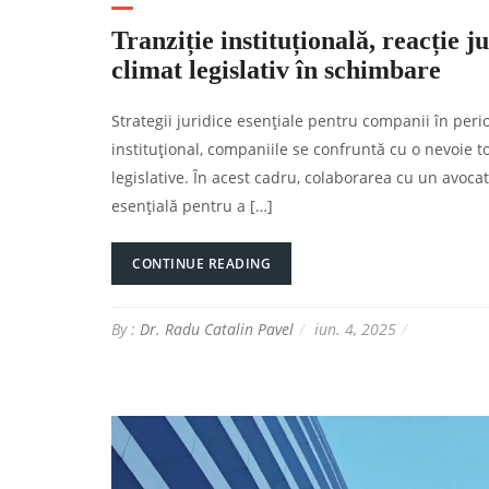
Tranziție instituțională, reacție j
climat legislativ în schimbare
Strategii juridice esențiale pentru companii în perio
instituțional, companiile se confruntă cu o nevoie t
legislative. În acest cadru, colaborarea cu un avoc
esențială pentru a […]
CONTINUE READING
By :
Dr. Radu Catalin Pavel
iun. 4, 2025