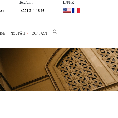
Telefon :
EN/FR
.ro
+4021-311-16-16
INE
NOUTĂȚI
CONTACT