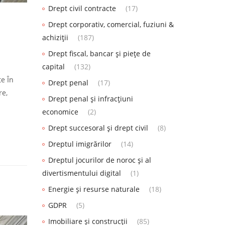
Drept civil contracte
(17)
Drept corporativ, comercial, fuziuni &
achiziții
(187)
Drept fiscal, bancar și piețe de
capital
(132)
te În
Drept penal
(17)
re,
Drept penal și infracțiuni
economice
(2)
Drept succesoral și drept civil
(8)
Dreptul imigrărilor
(14)
Dreptul jocurilor de noroc și al
divertismentului digital
(1)
Energie și resurse naturale
(18)
GDPR
(5)
Imobiliare și construcții
(85)