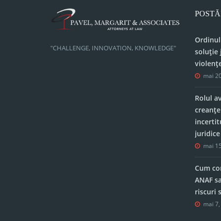
POSTĂ
Ordinul
"CHALLENGE, INNOVATION, KNOWLEDGE"
soluție 
violenț
mai 20
Rolul a
creanțe
incerti
juridic
mai 15
Cum con
ANAF sa
riscuri
mai 7,