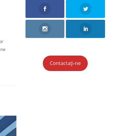
or
ine
Contactați-ne