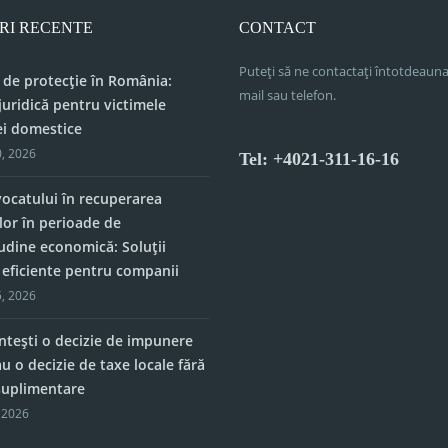
RI RECENTE
CONTACT
Puteți să ne contactați întotdeauna
 de protecție în România:
mail sau telefon.
juridică pentru victimele
ei domestice
, 2026
Tel: +4021-311-16-16
vocatului în recuperarea
lor în perioade de
tudine economică: Soluții
e eficiente pentru companii
, 2026
tești o decizie de impunere
u o decizie de taxe locale fără
 suplimentare
 2026