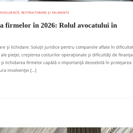
INSOLVENȚĂ, RESTRUCTURARE ȘI FALIMENTE
ea firmelor în 2026: Rolul avocatului în
e și lichidare: Soluții juridice pentru companiile aflate în dificulta
ale pieței, creșterea costurilor operaționale și dificultăți de finanța
 și lichidarea firmelor capătă o importanță deosebită în protejarea
ura insolvenței […]