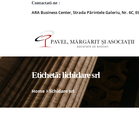
Contactati-ne :
ARA Business Center, Strada Părintele Galeriu, Nr. 6C, Et
Etichetă:
lichidare srl
Home
lichidare srl