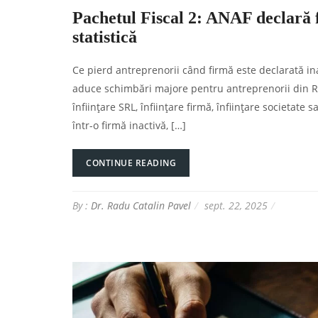
Pachetul Fiscal 2: ANAF declară 
statistică
Ce pierd antreprenorii când firmă este declarată ina
aduce schimbări majore pentru antreprenorii din Rom
înființare SRL, înființare firmă, înființare societate
într-o firmă inactivă, […]
CONTINUE READING
By :
Dr. Radu Catalin Pavel
sept. 22, 2025