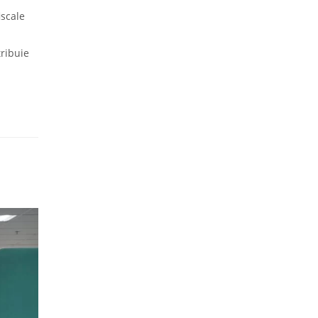
iscale
tribuie