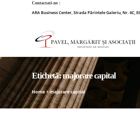
Contactati-ne :
ARA Business Center, Strada Părintele Galeriu, Nr. 6C, Et
Etichetă:
majorare capital
Home
majorare capital