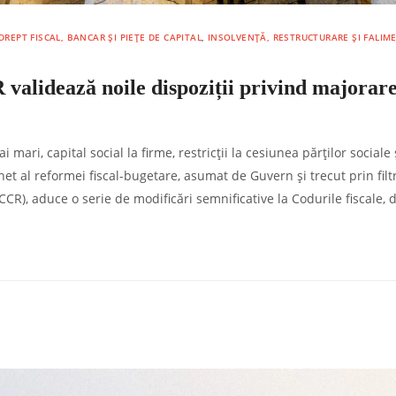
DREPT FISCAL, BANCAR ȘI PIEȚE DE CAPITAL
,
INSOLVENȚĂ, RESTRUCTURARE ȘI FALIM
 validează noile dispoziții privind majorar
mari, capital social la firme, restricții la cesiunea părților sociale ș
het al reformei fiscal-bugetare, asumat de Guvern și trecut prin filt
CR), aduce o serie de modificări semnificative la Codurile fiscale, 