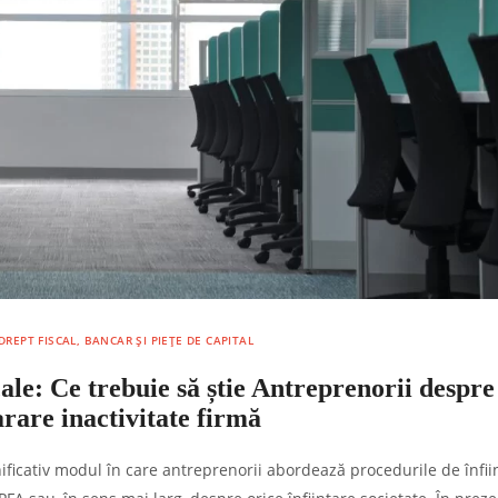
DREPT FISCAL, BANCAR ȘI PIEȚE DE CAPITAL
ale: Ce trebuie să știe Antreprenorii despre
arare inactivitate firmă
ficativ modul în care antreprenorii abordează procedurile de înfii