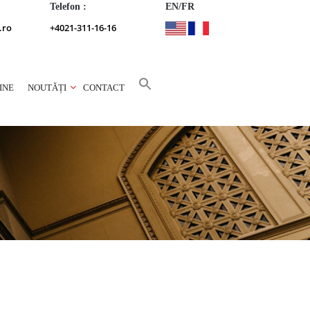
Telefon :
EN/FR
.ro
+4021-311-16-16
INE
NOUTĂȚI
CONTACT