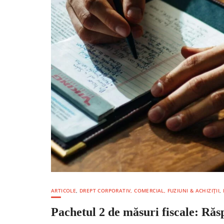
ARTICOLE
,
DREPT CORPORATIV, COMERCIAL, FUZIUNI & ACHIZIȚII
,
Pachetul 2 de măsuri fiscale: Răs