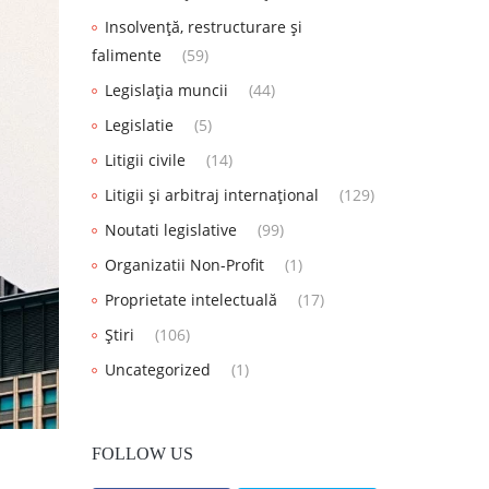
Insolvență, restructurare și
falimente
(59)
Legislația muncii
(44)
Legislatie
(5)
Litigii civile
(14)
Litigii și arbitraj internațional
(129)
Noutati legislative
(99)
Organizatii Non-Profit
(1)
Proprietate intelectuală
(17)
Știri
(106)
Uncategorized
(1)
FOLLOW US