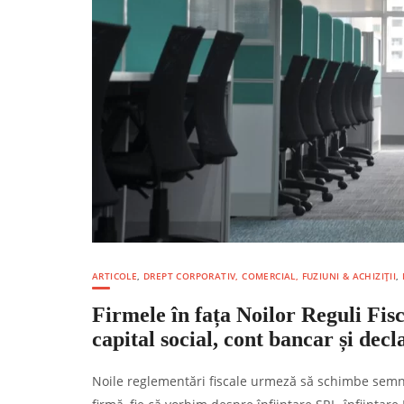
ARTICOLE
,
DREPT CORPORATIV, COMERCIAL, FUZIUNI & ACHIZIȚII
,
Firmele în fața Noilor Reguli Fisc
capital social, cont bancar și decl
Noile reglementări fiscale urmeză să schimbe semni