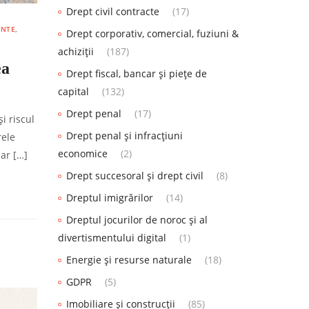
Drept civil contracte
(17)
ENTE
,
Drept corporativ, comercial, fuziuni &
achiziții
(187)
ea
Drept fiscal, bancar și piețe de
capital
(132)
Drept penal
(17)
i riscul
Drept penal și infracțiuni
rele
economice
(2)
dar […]
Drept succesoral și drept civil
(8)
Dreptul imigrărilor
(14)
Dreptul jocurilor de noroc și al
divertismentului digital
(1)
Energie și resurse naturale
(18)
GDPR
(5)
Imobiliare și construcții
(85)