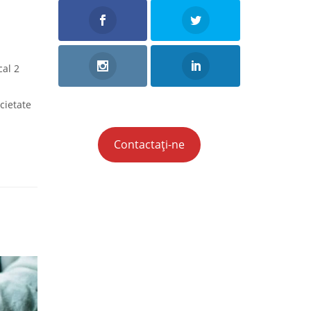
cal 2
ocietate
Contactați-ne