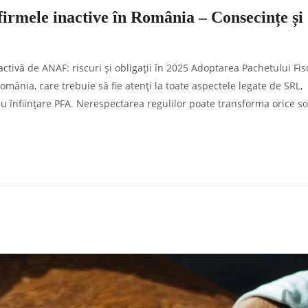
firmele inactive în România – Consecințe și
ctivă de ANAF: riscuri și obligații în 2025 Adoptarea Pachetului Fis
ânia, care trebuie să fie atenți la toate aspectele legate de SRL,
 sau înființare PFA. Nerespectarea regulilor poate transforma orice s