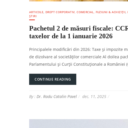
ARTICOLE
,
DREPT CORPORATIV, COMERCIAL, FUZIUNI & ACHIZIȚII
,
ȘTIRI
Pachetul 2 de măsuri fiscale: CCR
taxelor de la 1 ianuarie 2026
Principalele modificări din 2026: Taxe și impozite mai 
de dizolvare al societăților comerciale Al doilea pac
Parlamentului și Curții Constituționale a României (C
CONTINUE READING
By :
Dr. Radu Catalin Pavel
dec. 11, 2025