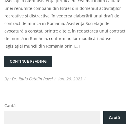
Asociații a oferit asistență juridică de cea mai înaltă calitate
unei renumite companii din Israel din domeniul activităților
recreative și distractive, în vederea elaborării unui draft de
contract de muncă în România. Asistența Societății de
avocatură a constat, printre altele, în redactarea unui contract
de muncă în România, conform noilor modificări aduse
legislației muncii din România prin […]
CONTINUE READING
By :
Dr. Radu Catalin Pavel
ian. 20, 2023
Caută
Caută