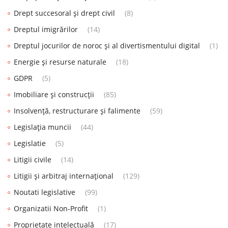
Drept succesoral și drept civil
(8)
Dreptul imigrărilor
(14)
Dreptul jocurilor de noroc și al divertismentului digital
(1)
Energie și resurse naturale
(18)
GDPR
(5)
Imobiliare și construcții
(85)
Insolvență, restructurare și falimente
(59)
Legislația muncii
(44)
Legislatie
(5)
Litigii civile
(14)
Litigii și arbitraj internațional
(129)
Noutati legislative
(99)
Organizatii Non-Profit
(1)
Proprietate intelectuală
(17)