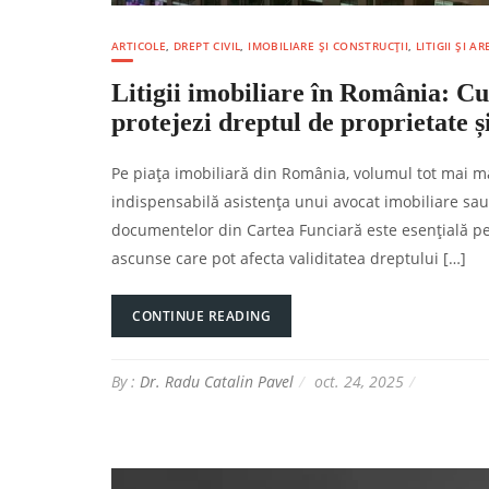
ARTICOLE
,
DREPT CIVIL
,
IMOBILIARE ȘI CONSTRUCȚII
,
LITIGII ȘI 
Litigii imobiliare în România: Cu
protejezi dreptul de proprietate și
Pe piața imobiliară din România, volumul tot mai mar
indispensabilă asistența unui avocat imobiliare sau a
documentelor din Cartea Funciară este esențială pentr
ascunse care pot afecta validitatea dreptului […]
CONTINUE READING
By :
Dr. Radu Catalin Pavel
oct. 24, 2025