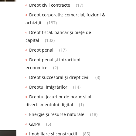
Drept civil contracte
(17)
Drept corporativ, comercial, fuziuni &
achiziții
(187)
Drept fiscal, bancar și piețe de
capital
(132)
Drept penal
(17)
Drept penal și infracțiuni
economice
(2)
Drept succesoral și drept civil
(8)
Dreptul imigrărilor
(14)
Dreptul jocurilor de noroc și al
divertismentului digital
(1)
Energie și resurse naturale
(18)
GDPR
(5)
Imobiliare și construcții
(85)