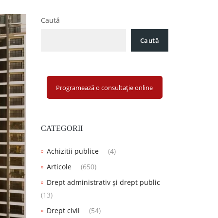
Caută
Caută
Programează o consultație online
CATEGORII
Achizitii publice
(4)
Articole
(650)
Drept administrativ și drept public
(13)
Drept civil
(54)