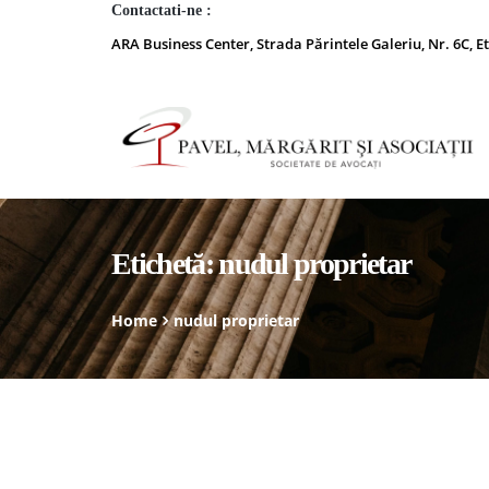
Contactati-ne :
ARA Business Center, Strada Părintele Galeriu, Nr. 6C, Et
Etichetă:
nudul proprietar
Home
nudul proprietar