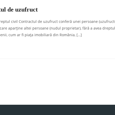
tul de uzufruct
dreptul civil Contractul de uzufruct conferă unei persoane (uzufruct
 care aparține altei persoane (nudul proprietar), fără a avea dreptul
menii, cum ar fi piața imobiliară din România, […]