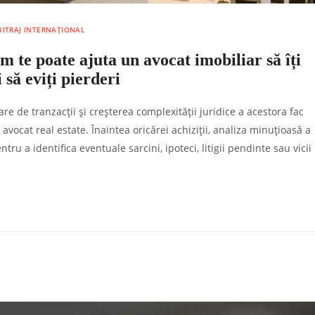
ARBITRAJ INTERNAȚIONAL
m te poate ajuta un avocat imobiliar să îți
 să eviți pierderi
e de tranzacții și creșterea complexității juridice a acestora fac
vocat real estate. Înaintea oricărei achiziții, analiza minuțioasă a
u a identifica eventuale sarcini, ipoteci, litigii pendinte sau vicii