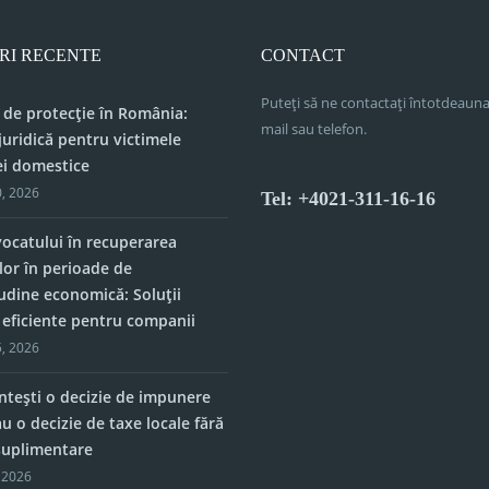
RI RECENTE
CONTACT
Puteți să ne contactați întotdeauna
 de protecție în România:
mail sau telefon.
juridică pentru victimele
ei domestice
, 2026
Tel: +4021-311-16-16
vocatului în recuperarea
lor în perioade de
tudine economică: Soluții
e eficiente pentru companii
, 2026
tești o decizie de impunere
u o decizie de taxe locale fără
 suplimentare
 2026