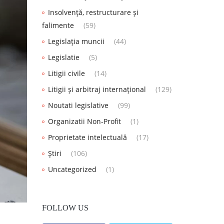
Insolvență, restructurare și
falimente
(59)
Legislația muncii
(44)
Legislatie
(5)
Litigii civile
(14)
Litigii și arbitraj internațional
(129)
Noutati legislative
(99)
Organizatii Non-Profit
(1)
Proprietate intelectuală
(17)
Știri
(106)
Uncategorized
(1)
FOLLOW US