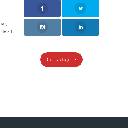
uar)
 de a-l
Contactați-ne