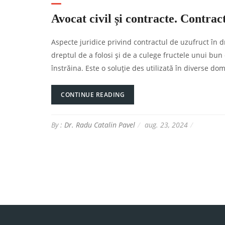
Avocat civil și contracte. Contrac
Aspecte juridice privind contractul de uzufruct în 
dreptul de a folosi și de a culege fructele unui bun
înstrăina. Este o soluție des utilizată în diverse do
CONTINUE READING
By :
Dr. Radu Catalin Pavel
aug. 23, 2024