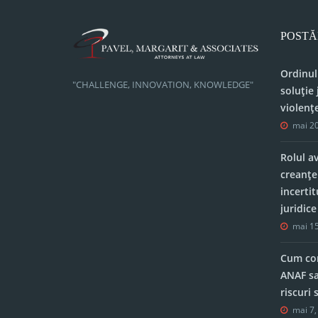
POSTĂ
Ordinul
"CHALLENGE, INNOVATION, KNOWLEDGE"
soluție 
violenț
mai 20
Rolul a
creanțe
incerti
juridic
mai 15
Cum con
ANAF sa
riscuri
mai 7,