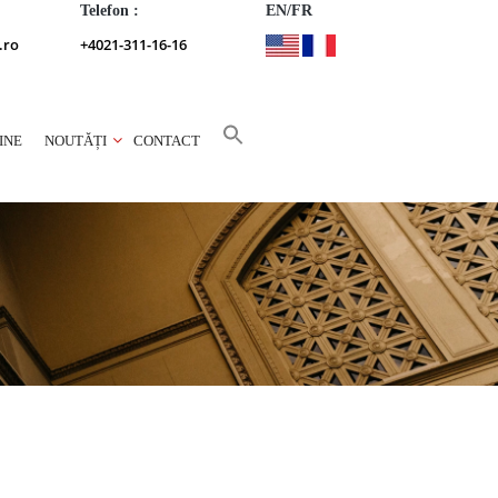
Telefon :
EN/FR
.ro
+4021-311-16-16
INE
NOUTĂȚI
CONTACT