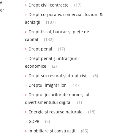
re
Drept civil contracte
(17)
ter
Drept corporativ, comercial, fuziuni &
achiziții
(187)
Drept fiscal, bancar și piețe de
capital
(132)
Drept penal
(17)
Drept penal și infracțiuni
economice
(2)
Drept succesoral și drept civil
(8)
Dreptul imigrărilor
(14)
Dreptul jocurilor de noroc și al
divertismentului digital
(1)
Energie și resurse naturale
(18)
GDPR
(5)
Imobiliare și construcții
(85)