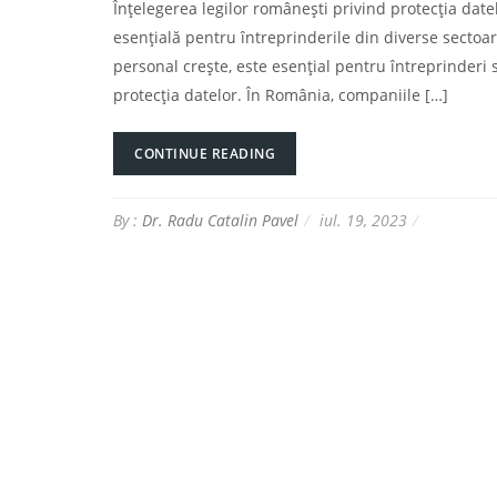
Înțelegerea legilor românești privind protecția datel
esențială pentru întreprinderile din diverse secto
personal crește, este esențial pentru întreprinderi 
protecția datelor. În România, companiile […]
CONTINUE READING
By :
Dr. Radu Catalin Pavel
iul. 19, 2023