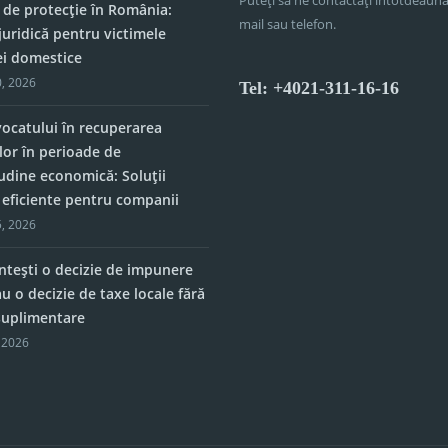
 de protecție în România:
mail sau telefon.
juridică pentru victimele
ei domestice
, 2026
Tel: +4021-311-16-16
vocatului în recuperarea
lor în perioade de
tudine economică: Soluții
e eficiente pentru companii
, 2026
tești o decizie de impunere
u o decizie de taxe locale fără
 suplimentare
 2026