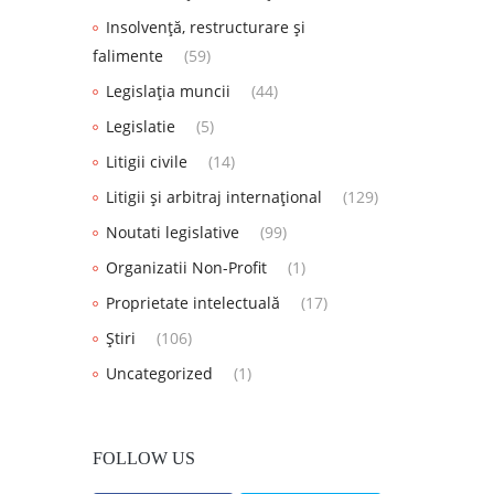
Insolvență, restructurare și
falimente
(59)
Legislația muncii
(44)
Legislatie
(5)
Litigii civile
(14)
Litigii și arbitraj internațional
(129)
Noutati legislative
(99)
Organizatii Non-Profit
(1)
Proprietate intelectuală
(17)
Știri
(106)
Uncategorized
(1)
FOLLOW US