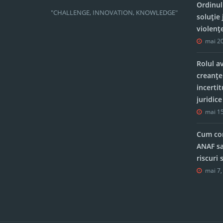
Ordinul
"CHALLENGE, INNOVATION, KNOWLEDGE"
soluție 
violenț
mai 20
Rolul a
creanțe
incerti
juridic
mai 15
Cum con
ANAF sa
riscuri
mai 7,