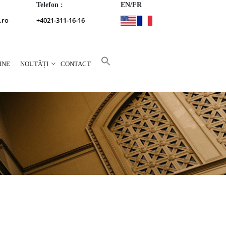
Telefon :
EN/FR
.ro
+4021-311-16-16
INE
NOUTĂȚI
CONTACT