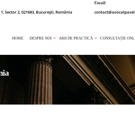
Email:
 1, Sector 2, 021683, București, România
contact@avocatpavel
HOME
DESPRE NOI
ARII DE PRACTICĂ
CONSULTAȚIE ONL
nia