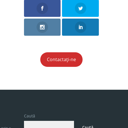
Contactați-ne
Caută
Caută
 prin e-