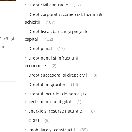
Drept civil contracte
(17)
Drept corporativ, comercial, fuziuni &
achiziții
(187)
Drept fiscal, bancar și piețe de
, cât și
capital
(132)
 în
Drept penal
(17)
Drept penal și infracțiuni
economice
(2)
Drept succesoral și drept civil
(8)
Dreptul imigrărilor
(14)
Dreptul jocurilor de noroc și al
divertismentului digital
(1)
Energie și resurse naturale
(18)
GDPR
(5)
Imobiliare și construcții
(85)