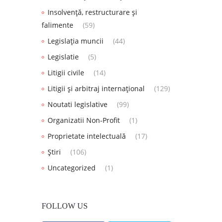
Insolvență, restructurare și
falimente
(59)
Legislația muncii
(44)
Legislatie
(5)
Litigii civile
(14)
Litigii și arbitraj internațional
(129)
Noutati legislative
(99)
Organizatii Non-Profit
(1)
Proprietate intelectuală
(17)
Știri
(106)
Uncategorized
(1)
FOLLOW US