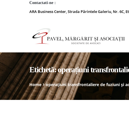
Contactati-ne :
ARA Business Center, Strada Părintele Galeriu, Nr. 6C, Et
Etichetă:
operațiuni transfrontalie
Home
operațiuni transfrontaliere de fuziuni și ac