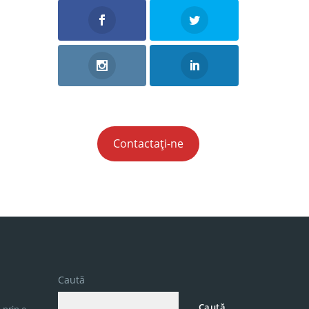
Contactați-ne
Caută
Caută
 prin e-