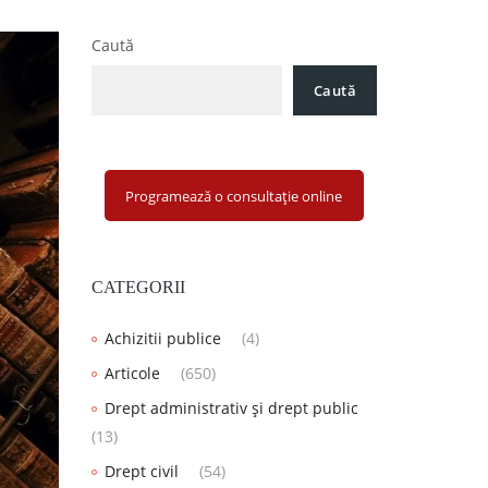
Caută
Caută
Programează o consultație online
CATEGORII
Achizitii publice
(4)
Articole
(650)
Drept administrativ și drept public
(13)
Drept civil
(54)