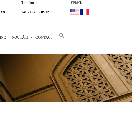
Telefon :
EN/FR
.ro
+4021-311-16-16
INE
NOUTĂȚI
CONTACT