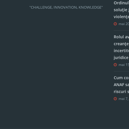
Ordinul
"CHALLENGE, INNOVATION, KNOWLEDGE"
soluție 
violenț
mai 20
Rolul a
creanțe
incerti
juridic
mai 15
Cum con
ANAF sa
riscuri
mai 7,