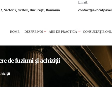
Email:
 1, Sector 2, 021683, București, România
contact@avocatpavel
HOME
DESPRE NOI
ARII DE PRACTICĂ
CONSULTAȚIE ONL
re de fuziuni și achiziții
hiziții