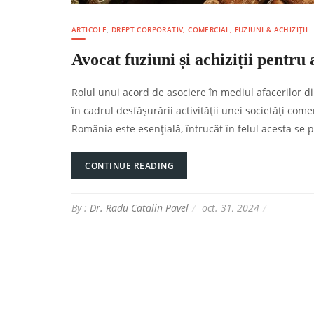
ARTICOLE
,
DREPT CORPORATIV, COMERCIAL, FUZIUNI & ACHIZIȚII
Avocat fuziuni și achiziții pentr
Rolul unui acord de asociere în mediul afacerilor di
în cadrul desfășurării activității unei societăți com
România este esențială, întrucât în felul acesta se po
CONTINUE READING
By :
Dr. Radu Catalin Pavel
oct. 31, 2024