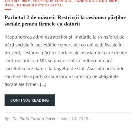
ARTICOLE
,
DREPT CORPORATIV, COMERCIAL, FUZIUNI & ACHIZIȚII
,
DREPT
FISCAL, BANCAR ȘI PIEȚE DE CAPITAL
Pachetul 2 de măsuri: Restricții la cesiunea părților
sociale pentru firmele cu datorii
Răspunderea administratorilor și limitările la transferul de
părți sociale în societățile comerciale cu obligații fiscale În
prezent, cesiunea părților sociale ale asociatului care deține
controlul într-un SRL se poate realiza indiferent dacă
societatea are datorii la bugetul de stat. Asociații pot vinde
sau transfera părți sociale fără a fi afectați de obligațiile
fiscale ale firmei. […]
CONTINUE READING
By :
Dr. Radu Catalin Pavel
sept. 10, 2025