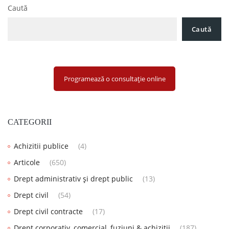
Caută
Caută
Programează o consultație online
CATEGORII
Achizitii publice
(4)
Articole
(650)
Drept administrativ și drept public
(13)
Drept civil
(54)
Drept civil contracte
(17)
Drept corporativ, comercial, fuziuni & achiziții
(187)