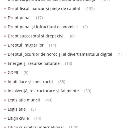
Drept fiscal, bancar și piețe de capital
(132)
Drept penal
(17)
Drept penal și infracțiuni economice
(2)
Drept succesoral și drept civil
(8)
Dreptul imigrărilor
(14)
Dreptul jocurilor de noroc și al divertismentului digital
(1)
Energie și resurse naturale
(18)
GDPR
(5)
Imobiliare și construcții
(85)
Insolvență, restructurare și falimente
(59)
Legislația muncii
(44)
Legislatie
(5)
Litigii civile
(14)
Litigii și arbitraj internațional
(129)