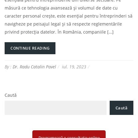
măsură ce tehnologia avansează și volumul de date cu
caracter personal crește, este esențial pentru întreprinderi să
navigheze pe peisajul legal și să respecte reglementările
privind protecția datelor. În România, companiile […]
CONTINUE READING
By :
Dr. Radu Catalin Pavel
iul. 19, 2023
Caută
Caută
Programează o consultație online