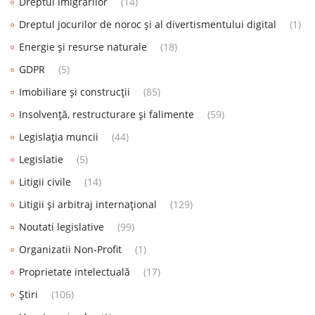
Dreptul imigrărilor
(14)
Dreptul jocurilor de noroc și al divertismentului digital
(1)
Energie și resurse naturale
(18)
GDPR
(5)
Imobiliare și construcții
(85)
Insolvență, restructurare și falimente
(59)
Legislația muncii
(44)
Legislatie
(5)
Litigii civile
(14)
Litigii și arbitraj internațional
(129)
Noutati legislative
(99)
Organizatii Non-Profit
(1)
Proprietate intelectuală
(17)
Știri
(106)