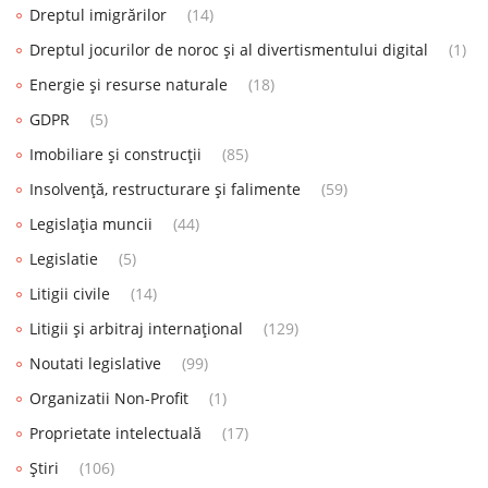
Dreptul imigrărilor
(14)
Dreptul jocurilor de noroc și al divertismentului digital
(1)
Energie și resurse naturale
(18)
GDPR
(5)
Imobiliare și construcții
(85)
Insolvență, restructurare și falimente
(59)
Legislația muncii
(44)
Legislatie
(5)
Litigii civile
(14)
Litigii și arbitraj internațional
(129)
Noutati legislative
(99)
Organizatii Non-Profit
(1)
Proprietate intelectuală
(17)
Știri
(106)