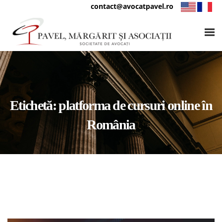
contact@avocatpavel.ro
Etichetă:
platforma de cursuri online în
România