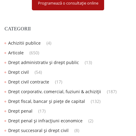
Programează o consultație online
CATEGORII
Achizitii publice
(4)
Articole
(650)
Drept administrativ și drept public
(13)
Drept civil
(54)
Drept civil contracte
(17)
Drept corporativ, comercial, fuziuni & achiziții
(187)
Drept fiscal, bancar și piețe de capital
(132)
Drept penal
(17)
Drept penal și infracțiuni economice
(2)
Drept succesoral și drept civil
(8)