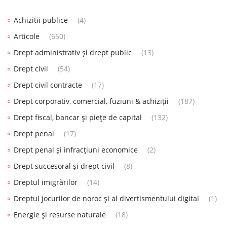
Achizitii publice
(4)
Articole
(650)
Drept administrativ și drept public
(13)
Drept civil
(54)
Drept civil contracte
(17)
Drept corporativ, comercial, fuziuni & achiziții
(187)
Drept fiscal, bancar și piețe de capital
(132)
Drept penal
(17)
Drept penal și infracțiuni economice
(2)
Drept succesoral și drept civil
(8)
Dreptul imigrărilor
(14)
Dreptul jocurilor de noroc și al divertismentului digital
(1)
Energie și resurse naturale
(18)