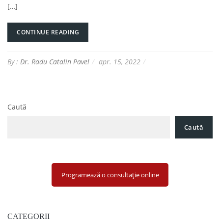
[…]
CONTINUE READING
By :
Dr. Radu Catalin Pavel
apr. 15, 2022
Caută
Caută
Programează o consultație online
CATEGORII