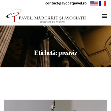
contact@avocatpavel.ro
Etichetă:
preaviz