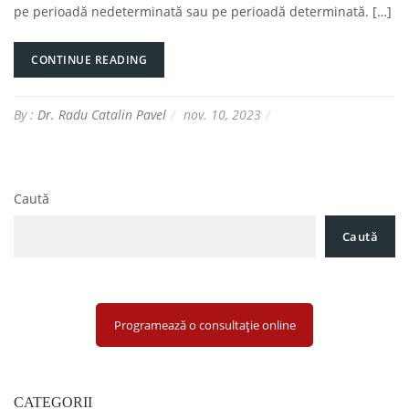
pe perioadă nedeterminată sau pe perioadă determinată. […]
CONTINUE READING
By :
Dr. Radu Catalin Pavel
nov. 10, 2023
Caută
Caută
Programează o consultație online
CATEGORII