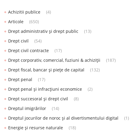
Achizitii publice
(4)
Articole
(650)
Drept administrativ și drept public
(13)
Drept civil
(54)
Drept civil contracte
(17)
Drept corporativ, comercial, fuziuni & achiziții
(187)
Drept fiscal, bancar și piețe de capital
(132)
Drept penal
(17)
Drept penal și infracțiuni economice
(2)
Drept succesoral și drept civil
(8)
Dreptul imigrărilor
(14)
Dreptul jocurilor de noroc și al divertismentului digital
(1)
Energie și resurse naturale
(18)