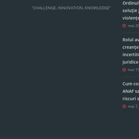
Ordinul
"CHALLENGE, INNOVATION, KNOWLEDGE"
soluție 
violenț
mai 20
Rolul a
creanțe
incerti
juridic
mai 15
Cum con
ANAF sa
riscuri
mai 7,