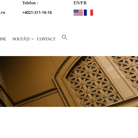
Telefon :
EN/FR
.ro
+4021-311-16-16
INE
NOUTĂȚI
CONTACT