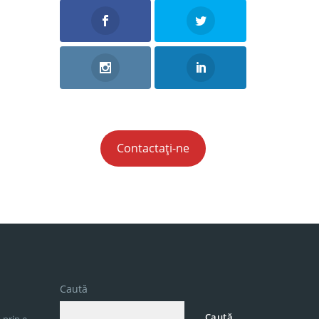
Contactați-ne
Caută
Caută
 prin e-