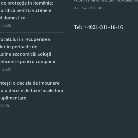
 de protecție în România:
mail sau telefon.
juridică pentru victimele
ei domestice
, 2026
Tel: +4021-311-16-16
vocatului în recuperarea
lor în perioade de
tudine economică: Soluții
e eficiente pentru companii
, 2026
tești o decizie de impunere
u o decizie de taxe locale fără
 suplimentare
 2026