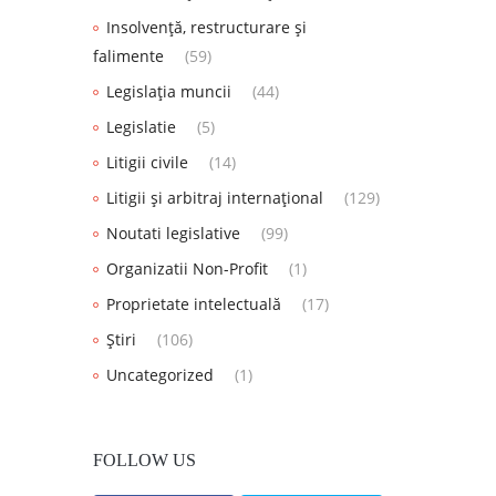
Insolvență, restructurare și
falimente
(59)
Legislația muncii
(44)
Legislatie
(5)
Litigii civile
(14)
Litigii și arbitraj internațional
(129)
Noutati legislative
(99)
Organizatii Non-Profit
(1)
Proprietate intelectuală
(17)
Știri
(106)
Uncategorized
(1)
FOLLOW US