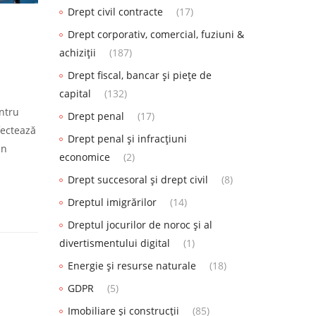
Drept civil contracte
(17)
Drept corporativ, comercial, fuziuni &
achiziții
(187)
Drept fiscal, bancar și piețe de
capital
(132)
entru
Drept penal
(17)
fectează
Drept penal și infracțiuni
in
economice
(2)
Drept succesoral și drept civil
(8)
Dreptul imigrărilor
(14)
Dreptul jocurilor de noroc și al
divertismentului digital
(1)
Energie și resurse naturale
(18)
GDPR
(5)
Imobiliare și construcții
(85)