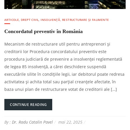
ARTICOLE
,
DREPT CIVIL
,
INSOLVENȚĂ, RESTRUCTURARE ȘI FALIMENTE
Concordatul preventiv în România
Mecanism de restructurare util pentru antreprenori și
creditorii lor Procedura concordatului preventiv este
procedura judiciară de prevenire a insolvenței reglementată
de legea 85 insolvență, a cărei deschidere suspendă
executările silite în condițiile legii, iar debitorul poate redresa
activitatea și achita total sau parțial creanțele afectate, în
baza unui plan de restructurare votat de creditorii ale […]
CONTINUE READING
By :
Dr. Radu Catalin Pavel
mai 22, 2025