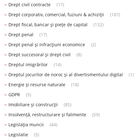
Drept civil contracte
(17)
Drept corporativ, comercial, fuziuni & achiziții
(187)
Drept fiscal, bancar și piețe de capital
(132)
Drept penal
(17)
Drept penal și infracțiuni economice
(2)
Drept succesoral și drept civil
(8)
Dreptul imigrărilor
(14)
Dreptul jocurilor de noroc și al divertismentului digital
(1)
Energie și resurse naturale
(18)
GDPR
(5)
Imobiliare și construcții
(85)
Insolvență, restructurare și falimente
(59)
Legislația muncii
(44)
Legislatie
(5)