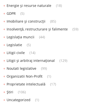
Energie și resurse naturale
(18)
GDPR
(5)
Imobiliare și construcții
(85)
Insolvență, restructurare și falimente
(59)
Legislația muncii
(44)
Legislatie
(5)
Litigii civile
(14)
Litigii și arbitraj internațional
(129)
Noutati legislative
(99)
Organizatii Non-Profit
(1)
Proprietate intelectuală
(17)
Știri
(106)
Uncategorized
(1)