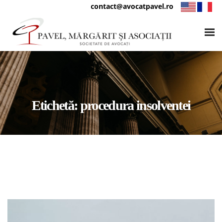
contact@avocatpavel.ro
Etichetă:
procedura insolventei