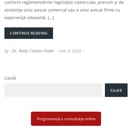
conform reglementărilor legislației comerciale, precum și de
asistența unui avocat comercial sau a unui avocat firme cu
experiență relevantă. […]
CONTINUE READING
By :
Dr. Radu Catalin Pavel
mai 9, 2025
Caută
Caută
Programează o consultație online