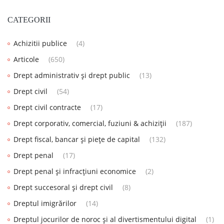
CATEGORII
Achizitii publice
(4)
Articole
(650)
Drept administrativ și drept public
(13)
Drept civil
(54)
Drept civil contracte
(17)
Drept corporativ, comercial, fuziuni & achiziții
(187)
Drept fiscal, bancar și piețe de capital
(132)
Drept penal
(17)
Drept penal și infracțiuni economice
(2)
Drept succesoral și drept civil
(8)
Dreptul imigrărilor
(14)
Dreptul jocurilor de noroc și al divertismentului digital
(1)