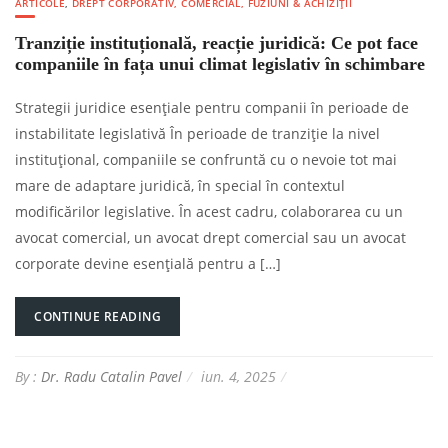
ARTICOLE
,
DREPT CORPORATIV, COMERCIAL, FUZIUNI & ACHIZIȚII
Tranziție instituțională, reacție juridică: Ce pot face
companiile în fața unui climat legislativ în schimbare
Strategii juridice esențiale pentru companii în perioade de
instabilitate legislativă În perioade de tranziție la nivel
instituțional, companiile se confruntă cu o nevoie tot mai
mare de adaptare juridică, în special în contextul
modificărilor legislative. În acest cadru, colaborarea cu un
avocat comercial, un avocat drept comercial sau un avocat
corporate devine esențială pentru a […]
CONTINUE READING
By :
Dr. Radu Catalin Pavel
iun. 4, 2025