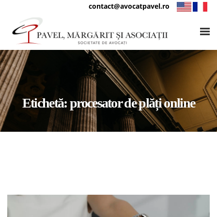
contact@avocatpavel.ro
Etichetă:
procesator de plăți online