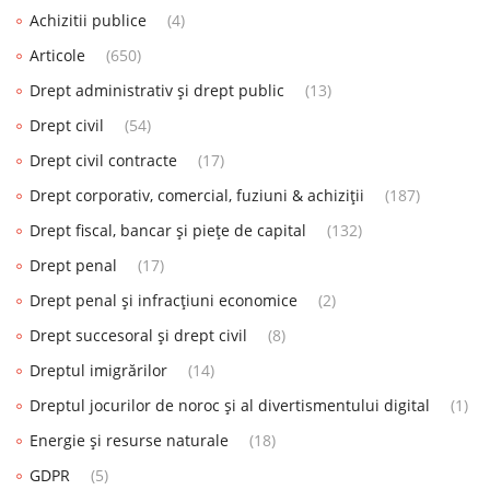
Achizitii publice
(4)
Articole
(650)
Drept administrativ și drept public
(13)
Drept civil
(54)
Drept civil contracte
(17)
Drept corporativ, comercial, fuziuni & achiziții
(187)
Drept fiscal, bancar și piețe de capital
(132)
Drept penal
(17)
Drept penal și infracțiuni economice
(2)
Drept succesoral și drept civil
(8)
Dreptul imigrărilor
(14)
Dreptul jocurilor de noroc și al divertismentului digital
(1)
Energie și resurse naturale
(18)
GDPR
(5)