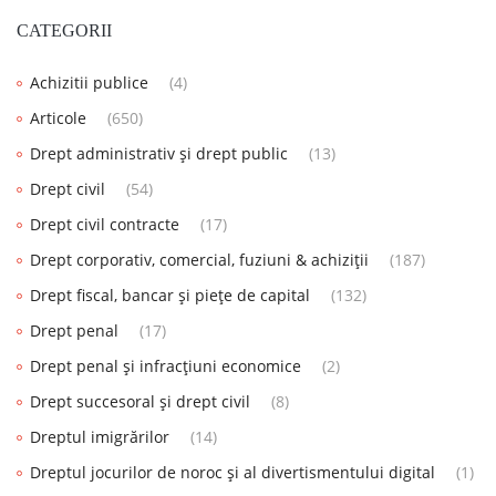
CATEGORII
Achizitii publice
(4)
Articole
(650)
Drept administrativ și drept public
(13)
Drept civil
(54)
Drept civil contracte
(17)
Drept corporativ, comercial, fuziuni & achiziții
(187)
Drept fiscal, bancar și piețe de capital
(132)
Drept penal
(17)
Drept penal și infracțiuni economice
(2)
Drept succesoral și drept civil
(8)
Dreptul imigrărilor
(14)
Dreptul jocurilor de noroc și al divertismentului digital
(1)