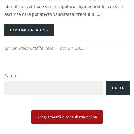
identifica eventuale sarcini, ipoteci, litigii pendinte sau vicii
ascunse care pot afecta validitatea dreptului […]
CONTINUE READING
By :
Dr. Radu Catalin Pavel
oct. 24, 2025
Caută
Caută
Programează o consultație online