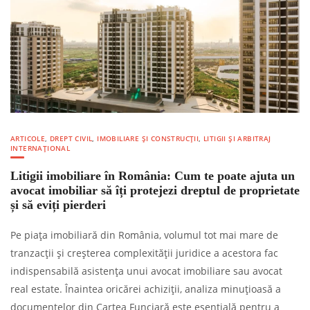
ARTICOLE
,
DREPT CIVIL
,
IMOBILIARE ȘI CONSTRUCȚII
,
LITIGII ȘI ARBITRAJ
INTERNAȚIONAL
Litigii imobiliare în România: Cum te poate ajuta un
avocat imobiliar să îți protejezi dreptul de proprietate
și să eviți pierderi
Pe piața imobiliară din România, volumul tot mai mare de
tranzacții și creșterea complexității juridice a acestora fac
indispensabilă asistența unui avocat imobiliare sau avocat
real estate. Înaintea oricărei achiziții, analiza minuțioasă a
documentelor din Cartea Funciară este esențială pentru a