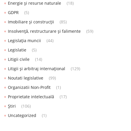
Energie și resurse naturale
(18)
GDPR
(5)
Imobiliare și construcții
(85)
Insolvență, restructurare și falimente
(59)
Legislația muncii
(44)
Legislatie
(5)
Litigii civile
(14)
Litigii și arbitraj internațional
(129)
Noutati legislative
(99)
Organizatii Non-Profit
(1)
Proprietate intelectuală
(17)
Știri
(106)
Uncategorized
(1)