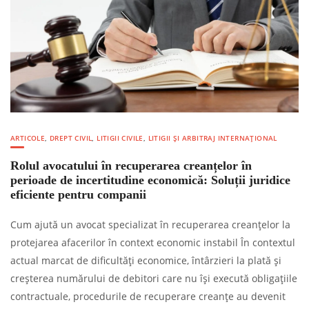
ARTICOLE
,
DREPT CIVIL
,
LITIGII CIVILE
,
LITIGII ȘI ARBITRAJ INTERNAȚIONAL
Rolul avocatului în recuperarea creanțelor în
perioade de incertitudine economică: Soluții juridice
eficiente pentru companii
Cum ajută un avocat specializat în recuperarea creanțelor la
protejarea afacerilor în context economic instabil În contextul
actual marcat de dificultăți economice, întârzieri la plată și
creșterea numărului de debitori care nu își execută obligațiile
contractuale, procedurile de recuperare creanțe au devenit