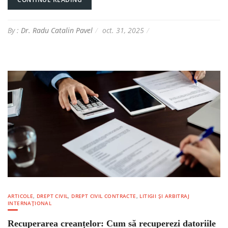
By :
Dr. Radu Catalin Pavel
oct. 31, 2025
ARTICOLE
,
DREPT CIVIL
,
DREPT CIVIL CONTRACTE
,
LITIGII ȘI ARBITRAJ
INTERNAȚIONAL
Recuperarea creanțelor: Cum să recuperezi datoriile