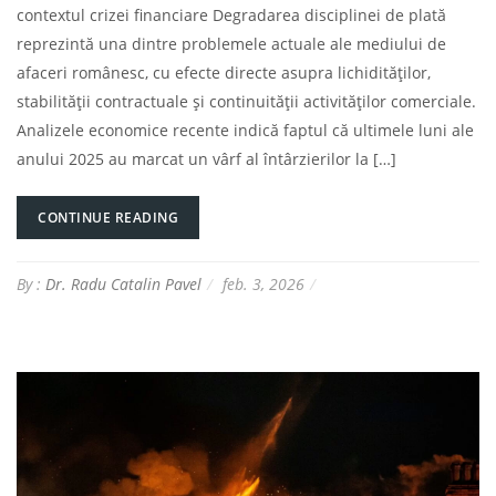
contextul crizei financiare Degradarea disciplinei de plată
reprezintă una dintre problemele actuale ale mediului de
afaceri românesc, cu efecte directe asupra lichidităților,
stabilității contractuale și continuității activităților comerciale.
Analizele economice recente indică faptul că ultimele luni ale
anului 2025 au marcat un vârf al întârzierilor la […]
CONTINUE READING
By :
Dr. Radu Catalin Pavel
feb. 3, 2026