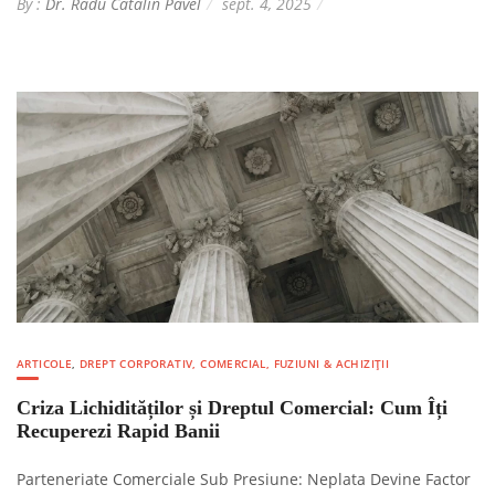
By :
Dr. Radu Catalin Pavel
sept. 4, 2025
ARTICOLE
,
DREPT CORPORATIV, COMERCIAL, FUZIUNI & ACHIZIȚII
Criza Lichidităților și Dreptul Comercial: Cum Îți
Recuperezi Rapid Banii
Parteneriate Comerciale Sub Presiune: Neplata Devine Factor