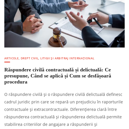
ARTICOLE
,
DREPT CIVIL
,
LITIGII ȘI ARBITRAJ INTERNAȚIONAL
Răspundere civilă contractuală și delictuală: Ce
presupune, Când se aplică și Cum se desfășoară
procedura
O răspundere civilă și o răspundere civilă delictuală definesc
cadrul juridic prin care se repară un prejudiciu în raporturile
contractuale și extracontractuale. Diferențierea clară între
răspunderea contractuală și răspunderea delictuală permite
stabilirea criteriilor de angajare a răspunderii și