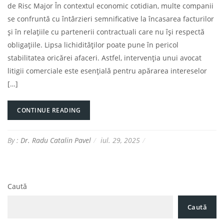
de Risc Major În contextul economic cotidian, multe companii
se confruntă cu întârzieri semnificative la încasarea facturilor
și în relațiile cu partenerii contractuali care nu își respectă
obligațiile. Lipsa lichidităților poate pune în pericol
stabilitatea oricărei afaceri. Astfel, intervenția unui avocat
litigii comerciale este esențială pentru apărarea intereselor
[…]
CONTINUE READING
By :
Dr. Radu Catalin Pavel
iul. 29, 2025
Caută
Caută