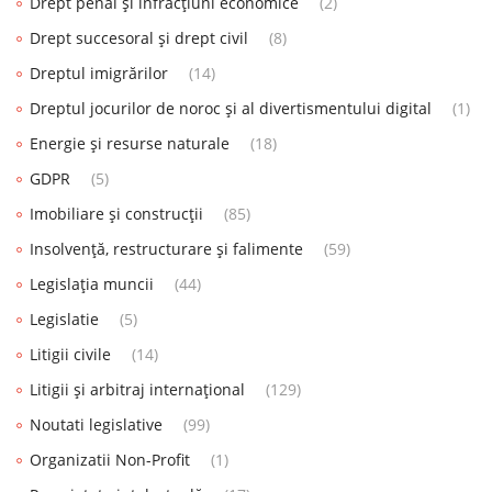
Drept penal și infracțiuni economice
(2)
Drept succesoral și drept civil
(8)
Dreptul imigrărilor
(14)
Dreptul jocurilor de noroc și al divertismentului digital
(1)
Energie și resurse naturale
(18)
GDPR
(5)
Imobiliare și construcții
(85)
Insolvență, restructurare și falimente
(59)
Legislația muncii
(44)
Legislatie
(5)
Litigii civile
(14)
Litigii și arbitraj internațional
(129)
Noutati legislative
(99)
Organizatii Non-Profit
(1)