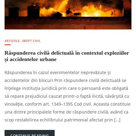
ARTICOLE
,
DREPT CIVIL
Răspunderea civilă delictuală în contextul exploziilor
și accidentelor urbane
Răspunderea în cazul evenimentelor neprevăzute și
accidentelor din blocuri Prin răspundere civilă delictuală se
înțelege instituția juridică prin care o persoană este obligată
să repare prejudiciul cauzat printr-o faptă ilicită, săvârșită cu
vinovăție, conform art. 1349–1395 Cod civil. Aceasta constituie
una dintre principalele forme de răspundere civilă, având ca
scop restabilirea echilibrului patrimonial afectat prin […]
CONTINUE READING