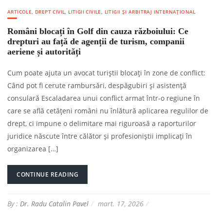
ARTICOLE
,
DREPT CIVIL
,
LITIGII CIVILE
,
LITIGII ȘI ARBITRAJ INTERNAȚIONAL
Români blocați în Golf din cauza războiului: Ce
drepturi au față de agenții de turism, companii
aeriene și autorități
Cum poate ajuta un avocat turiștii blocați în zone de conflict:
Când pot fi cerute rambursări, despăgubiri și asistență
consulară Escaladarea unui conflict armat într-o regiune în
care se află cetățeni români nu înlătură aplicarea regulilor de
drept, ci impune o delimitare mai riguroasă a raporturilor
juridice născute între călător și profesioniștii implicați în
organizarea […]
CONTINUE READING
By :
Dr. Radu Catalin Pavel
mart. 17, 2026