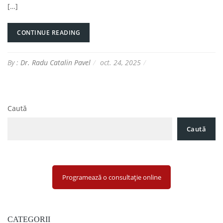
[…]
CONTINUE READING
By :
Dr. Radu Catalin Pavel
oct. 24, 2025
Caută
Caută
Programează o consultație online
CATEGORII