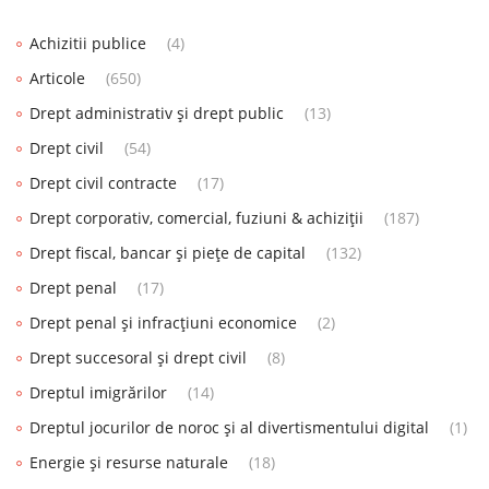
Achizitii publice
(4)
Articole
(650)
Drept administrativ și drept public
(13)
Drept civil
(54)
Drept civil contracte
(17)
Drept corporativ, comercial, fuziuni & achiziții
(187)
Drept fiscal, bancar și piețe de capital
(132)
Drept penal
(17)
Drept penal și infracțiuni economice
(2)
Drept succesoral și drept civil
(8)
Dreptul imigrărilor
(14)
Dreptul jocurilor de noroc și al divertismentului digital
(1)
Energie și resurse naturale
(18)