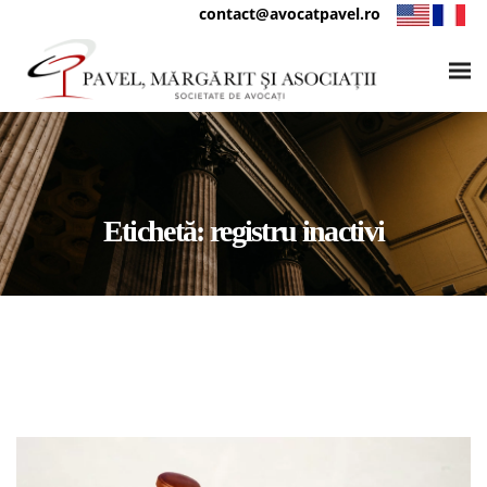
contact@avocatpavel.ro
Etichetă:
registru inactivi