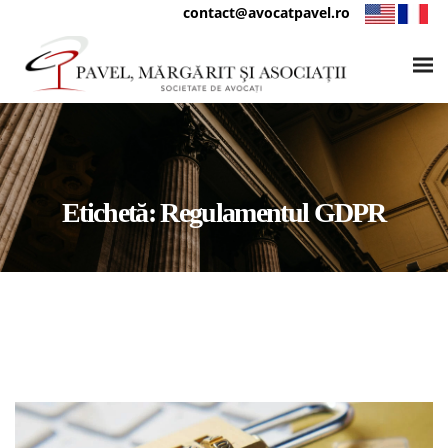
contact@avocatpavel.ro
Etichetă:
Regulamentul GDPR