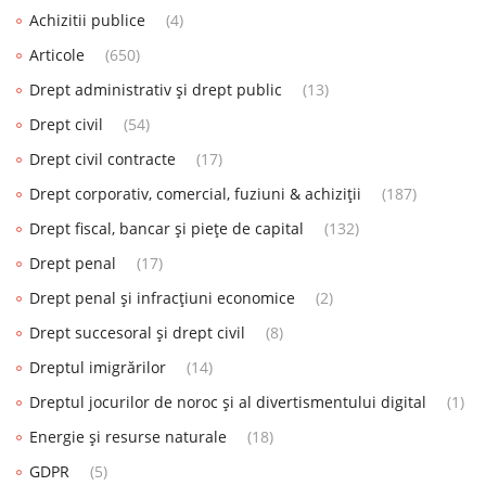
Achizitii publice
(4)
Articole
(650)
Drept administrativ și drept public
(13)
Drept civil
(54)
Drept civil contracte
(17)
Drept corporativ, comercial, fuziuni & achiziții
(187)
Drept fiscal, bancar și piețe de capital
(132)
Drept penal
(17)
Drept penal și infracțiuni economice
(2)
Drept succesoral și drept civil
(8)
Dreptul imigrărilor
(14)
Dreptul jocurilor de noroc și al divertismentului digital
(1)
Energie și resurse naturale
(18)
GDPR
(5)