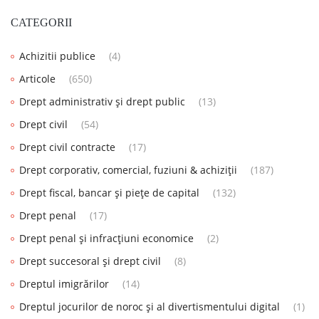
CATEGORII
Achizitii publice
(4)
Articole
(650)
Drept administrativ și drept public
(13)
Drept civil
(54)
Drept civil contracte
(17)
Drept corporativ, comercial, fuziuni & achiziții
(187)
Drept fiscal, bancar și piețe de capital
(132)
Drept penal
(17)
Drept penal și infracțiuni economice
(2)
Drept succesoral și drept civil
(8)
Dreptul imigrărilor
(14)
Dreptul jocurilor de noroc și al divertismentului digital
(1)