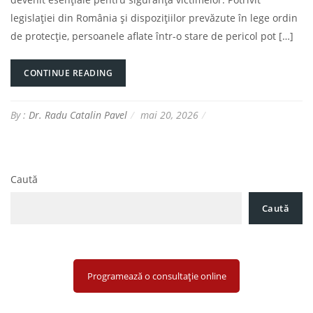
legislației din România și dispozițiilor prevăzute în lege ordin
de protecție, persoanele aflate într-o stare de pericol pot […]
CONTINUE READING
By :
Dr. Radu Catalin Pavel
mai 20, 2026
Caută
Caută
Programează o consultație online