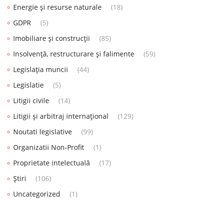
Energie și resurse naturale
(18)
GDPR
(5)
Imobiliare și construcții
(85)
Insolvență, restructurare și falimente
(59)
Legislația muncii
(44)
Legislatie
(5)
Litigii civile
(14)
Litigii și arbitraj internațional
(129)
Noutati legislative
(99)
Organizatii Non-Profit
(1)
Proprietate intelectuală
(17)
Știri
(106)
Uncategorized
(1)