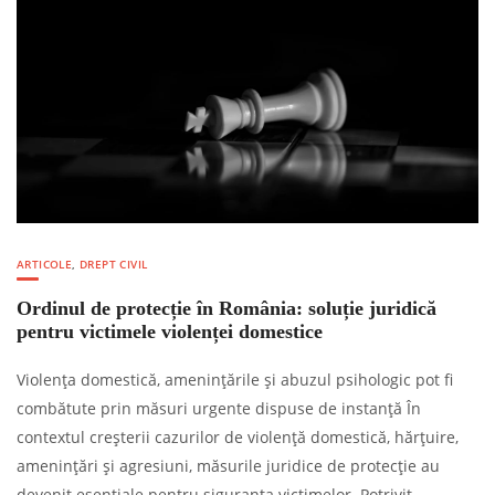
ARTICOLE
,
DREPT CIVIL
Ordinul de protecție în România: soluție juridică
pentru victimele violenței domestice
Violența domestică, amenințările și abuzul psihologic pot fi
combătute prin măsuri urgente dispuse de instanță În
contextul creșterii cazurilor de violență domestică, hărțuire,
amenințări și agresiuni, măsurile juridice de protecție au
devenit esențiale pentru siguranța victimelor. Potrivit