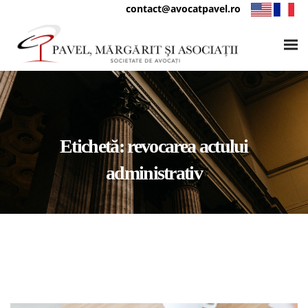
contact@avocatpavel.ro
Etichetă:
revocarea actului
administrativ