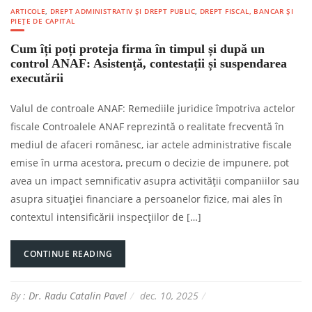
ARTICOLE
,
DREPT ADMINISTRATIV ȘI DREPT PUBLIC
,
DREPT FISCAL, BANCAR ȘI
PIEȚE DE CAPITAL
Cum îți poți proteja firma în timpul și după un
control ANAF: Asistență, contestații și suspendarea
executării
Valul de controale ANAF: Remediile juridice împotriva actelor
fiscale Controalele ANAF reprezintă o realitate frecventă în
mediul de afaceri românesc, iar actele administrative fiscale
emise în urma acestora, precum o decizie de impunere, pot
avea un impact semnificativ asupra activității companiilor sau
asupra situației financiare a persoanelor fizice, mai ales în
contextul intensificării inspecțiilor de […]
CONTINUE READING
By :
Dr. Radu Catalin Pavel
dec. 10, 2025