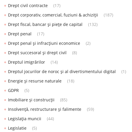
Drept civil contracte
(17)
Drept corporativ, comercial, fuziuni & achiziții
(187)
Drept fiscal, bancar și piețe de capital
(132)
Drept penal
(17)
Drept penal și infracțiuni economice
(2)
Drept succesoral și drept civil
(8)
Dreptul imigrărilor
(14)
Dreptul jocurilor de noroc și al divertismentului digital
(1)
Energie și resurse naturale
(18)
GDPR
(5)
Imobiliare și construcții
(85)
Insolvență, restructurare și falimente
(59)
Legislația muncii
(44)
Legislatie
(5)