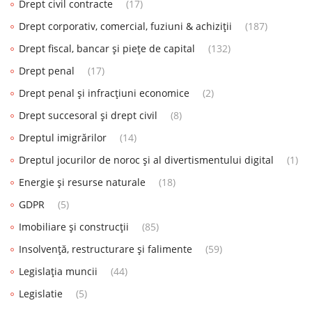
Drept civil contracte
(17)
Drept corporativ, comercial, fuziuni & achiziții
(187)
Drept fiscal, bancar și piețe de capital
(132)
Drept penal
(17)
Drept penal și infracțiuni economice
(2)
Drept succesoral și drept civil
(8)
Dreptul imigrărilor
(14)
Dreptul jocurilor de noroc și al divertismentului digital
(1)
Energie și resurse naturale
(18)
GDPR
(5)
Imobiliare și construcții
(85)
Insolvență, restructurare și falimente
(59)
Legislația muncii
(44)
Legislatie
(5)