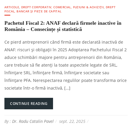
ARTICOLE
,
DREPT CORPORATIV, COMERCIAL, FUZIUNI & ACHIZIȚII
,
DREPT
FISCAL, BANCAR ȘI PIEȚE DE CAPITAL
Pachetul Fiscal 2: ANAF declară firmele inactive în
România – Consecințe și statistică
Ce pierd antreprenorii când firmă este declarată inactivă de
ANAF: riscuri și obligații în 2025 Adoptarea Pachetului Fiscal 2
aduce schimbări majore pentru antreprenorii din România,
care trebuie să fie atenți la toate aspectele legate de SRL,
înființare SRL, înființare firmă, înființare societate sau
înființare PFA. Nerespectarea regulilor poate transforma orice
societate într-o firmă inactivă, […]
CONTINUE READING
By :
Dr. Radu Catalin Pavel
sept. 22, 2025