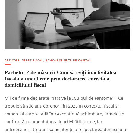
ARTICOLE
,
DREPT FISCAL, BANCAR ȘI PIEȚE DE CAPITAL
Pachetul 2 de măsuri: Cum să eviți inactivitatea
fiscală a unei firme prin declararea corectă a
domiciliului fiscal
Mii de firme declarate inactive la „Cuibul de Fantome” – Ce
trebuie să știe antreprenorii în 2025 În contextul fiscal și
comercial care se află într-o continuă schimbare, firmele se
confruntă cu amenințarea inactivității fiscale, iar
antreprenorii trebuie să fie atenți la respectarea domiciliului