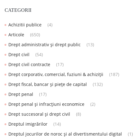
CATEGORII
Achizitii publice
(4)
Articole
(650)
Drept administrativ și drept public
(13)
Drept civil
(54)
Drept civil contracte
(17)
Drept corporativ, comercial, fuziuni & achiziții
(187)
Drept fiscal, bancar și piețe de capital
(132)
Drept penal
(17)
Drept penal și infracțiuni economice
(2)
Drept succesoral și drept civil
(8)
Dreptul imigrărilor
(14)
Dreptul jocurilor de noroc și al divertismentului digital
(1)