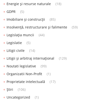
Energie și resurse naturale
(18)
GDPR
(5)
Imobiliare și construcții
(85)
Insolvență, restructurare și falimente
(59)
Legislația muncii
(44)
Legislatie
(5)
Litigii civile
(14)
Litigii și arbitraj internațional
(129)
Noutati legislative
(99)
Organizatii Non-Profit
(1)
Proprietate intelectuală
(17)
Știri
(106)
Uncategorized
(1)