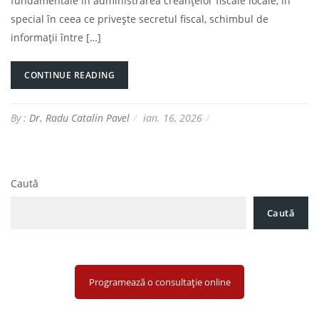
fundamentale în administrarea creanțelor fiscale locale, în
special în ceea ce privește secretul fiscal, schimbul de
informații între […]
CONTINUE READING
By :
Dr. Radu Catalin Pavel
ian. 16, 2026
Caută
Caută
Programează o consultație online