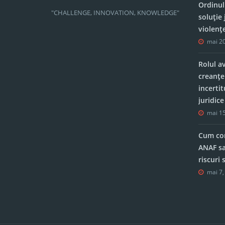
Ordinul
"CHALLENGE, INNOVATION, KNOWLEDGE"
soluție 
violenț
mai 20
Rolul a
creanțe
incerti
juridic
mai 15
Cum con
ANAF sa
riscuri
mai 7,