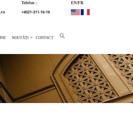
Telefon :
EN/FR
.ro
+4021-311-16-16
INE
NOUTĂȚI
CONTACT