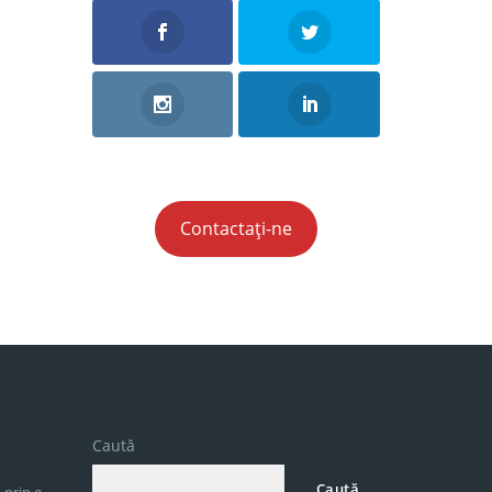
Contactați-ne
Caută
Caută
 prin e-