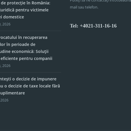
 de protecție în România:
mail sau telefon.
juridică pentru victimele
ei domestice
, 2026
Tel: +4021-311-16-16
vocatului în recuperarea
lor în perioade de
tudine economică: Soluții
e eficiente pentru companii
, 2026
tești o decizie de impunere
u o decizie de taxe locale fără
 suplimentare
 2026