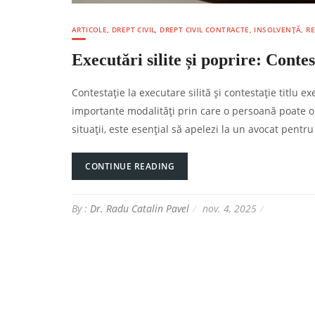
ARTICOLE
,
DREPT CIVIL
,
DREPT CIVIL CONTRACTE
,
INSOLVENȚĂ, R
Executări silite și poprire: Contes
Contestație la executare silită și contestație titlu 
importante modalități prin care o persoană poate opr
situații, este esențial să apelezi la un avocat pentru 
CONTINUE READING
By :
Dr. Radu Catalin Pavel
nov. 4, 2025