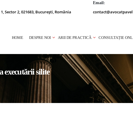
Email:
 1, Sector 2, 021683, București, România
contact@avocatpavel
HOME
DESPRE NOI
ARII DE PRACTICĂ
CONSULTAȚIE ONL
executării silite