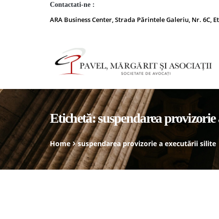
Contactati-ne :
ARA Business Center, Strada Părintele Galeriu, Nr. 6C, Et
Etichetă:
suspendarea provizorie a 
Home
suspendarea provizorie a executării silite