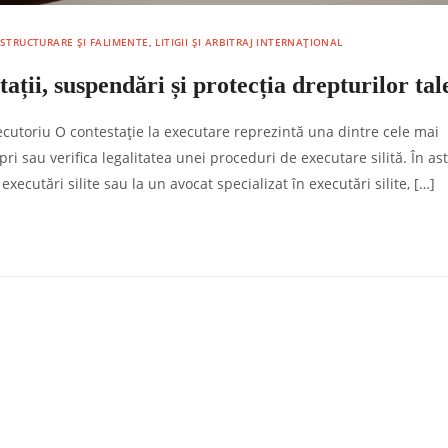
ESTRUCTURARE ȘI FALIMENTE
,
LITIGII ȘI ARBITRAJ INTERNAȚIONAL
tații, suspendări și protecția drepturilor tal
executoriu O contestație la executare reprezintă una dintre cele mai
i sau verifica legalitatea unei proceduri de executare silită. În ast
executări silite sau la un avocat specializat în executări silite, […]