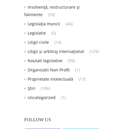
Insolvență, restructurare și
falimente
(59)
Legislația muncii
(44)
Legislatie
(5)
Litigii civile
(14)
Litigii și arbitraj internațional
(129)
Noutati legislative
(99)
Organizatii Non-Profit
(1)
Proprietate intelectuală
(17)
Știri
(106)
Uncategorized
(1)
FOLLOW US