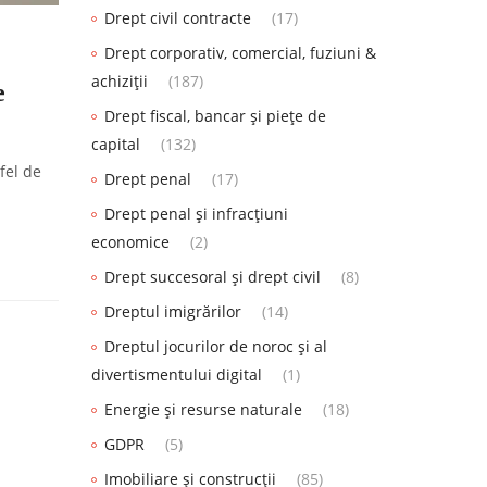
Drept civil contracte
(17)
Drept corporativ, comercial, fuziuni &
achiziții
(187)
e
Drept fiscal, bancar și piețe de
capital
(132)
fel de
Drept penal
(17)
Drept penal și infracțiuni
economice
(2)
Drept succesoral și drept civil
(8)
Dreptul imigrărilor
(14)
Dreptul jocurilor de noroc și al
divertismentului digital
(1)
Energie și resurse naturale
(18)
GDPR
(5)
Imobiliare și construcții
(85)