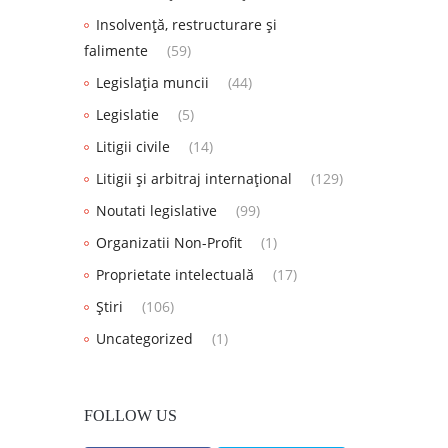
Insolvență, restructurare și
falimente
(59)
Legislația muncii
(44)
Legislatie
(5)
Litigii civile
(14)
Litigii și arbitraj internațional
(129)
Noutati legislative
(99)
Organizatii Non-Profit
(1)
Proprietate intelectuală
(17)
Știri
(106)
Uncategorized
(1)
FOLLOW US