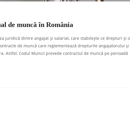
idual de muncă în România
uridică dintre angajat și salariat, care stabilește ce drepturi și o
 contracte de muncă care reglementează drepturile angajatorului și
stora. Astfel, Codul Muncii prevede contractul de muncă pe perioadă