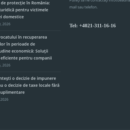
 de protecție în România:
mail sau telefon.
juridică pentru victimele
ei domestice
, 2026
Tel: +4021-311-16-16
vocatului în recuperarea
lor în perioade de
tudine economică: Soluții
e eficiente pentru companii
, 2026
tești o decizie de impunere
u o decizie de taxe locale fără
 suplimentare
 2026