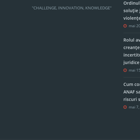
Ordinul
"CHALLENGE, INNOVATION, KNOWLEDGE"
soluție 
violenț
mai 20
Rolul a
creanțe
incerti
juridic
mai 15
Cum con
ANAF sa
riscuri
mai 7,