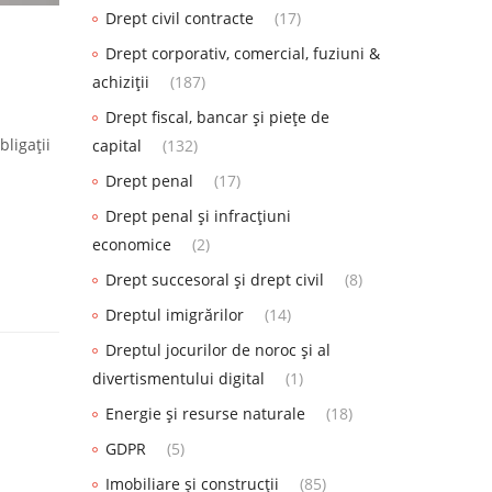
Drept civil contracte
(17)
Drept corporativ, comercial, fuziuni &
achiziții
(187)
Drept fiscal, bancar și piețe de
bligații
capital
(132)
Drept penal
(17)
Drept penal și infracțiuni
economice
(2)
Drept succesoral și drept civil
(8)
Dreptul imigrărilor
(14)
Dreptul jocurilor de noroc și al
divertismentului digital
(1)
Energie și resurse naturale
(18)
GDPR
(5)
Imobiliare și construcții
(85)