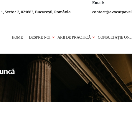
Email:
 1, Sector 2, 021683, București, România
contact@avocatpavel
HOME
DESPRE NOI
ARII DE PRACTICĂ
CONSULTAȚIE ONL
muncă