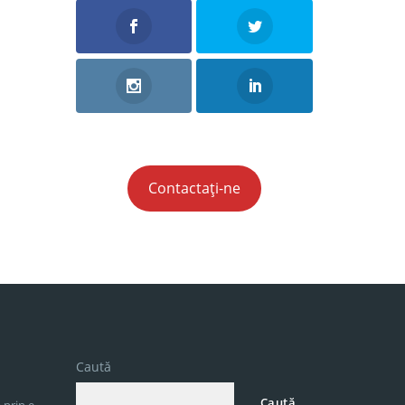
Contactați-ne
Caută
Caută
 prin e-