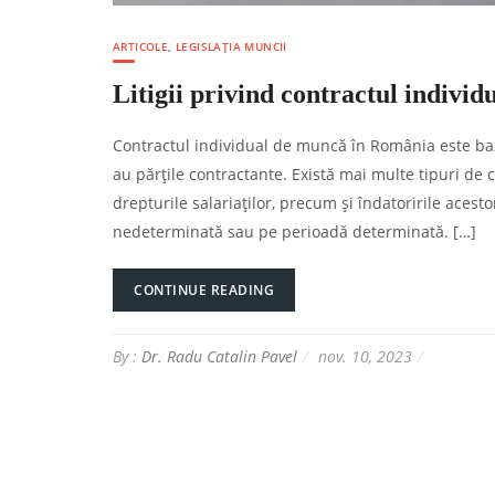
ARTICOLE
,
LEGISLAȚIA MUNCII
Litigii privind contractul indiv
Contractul individual de muncă în România este baza j
au părțile contractante. Există mai multe tipuri de
drepturile salariaților, precum și îndatoririle ace
nedeterminată sau pe perioadă determinată. […]
CONTINUE READING
By :
Dr. Radu Catalin Pavel
nov. 10, 2023