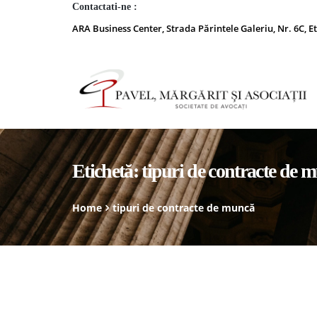
Contactati-ne :
ARA Business Center, Strada Părintele Galeriu, Nr. 6C, Et
Etichetă:
tipuri de contracte de 
Home
tipuri de contracte de muncă