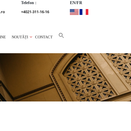
Telefon :
EN/FR
.ro
+4021-311-16-16
INE
NOUTĂȚI
CONTACT