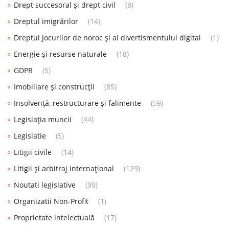
Drept succesoral și drept civil
(8)
Dreptul imigrărilor
(14)
Dreptul jocurilor de noroc și al divertismentului digital
(1)
Energie și resurse naturale
(18)
GDPR
(5)
Imobiliare și construcții
(85)
Insolvență, restructurare și falimente
(59)
Legislația muncii
(44)
Legislatie
(5)
Litigii civile
(14)
Litigii și arbitraj internațional
(129)
Noutati legislative
(99)
Organizatii Non-Profit
(1)
Proprietate intelectuală
(17)