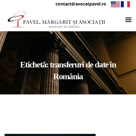
contact@avocatpavel.ro
Etichetă:
transferuri de date în
România