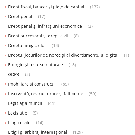
Drept fiscal, bancar și piețe de capital
(132)
Drept penal
(17)
Drept penal și infracțiuni economice
(2)
Drept succesoral și drept civil
(8)
Dreptul imigrărilor
(14)
Dreptul jocurilor de noroc și al divertismentului digital
(1)
Energie și resurse naturale
(18)
GDPR
(5)
Imobiliare și construcții
(85)
Insolvență, restructurare și falimente
(59)
Legislația muncii
(44)
Legislatie
(5)
Litigii civile
(14)
Litigii și arbitraj internațional
(129)