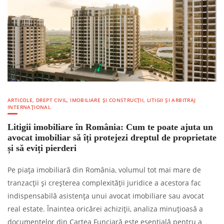
ARTICOLE
,
DREPT CIVIL
,
IMOBILIARE ȘI CONSTRUCȚII
,
LITIGII ȘI ARBITRAJ
INTERNAȚIONAL
Litigii imobiliare în România: Cum te poate ajuta un
avocat imobiliar să îți protejezi dreptul de proprietate
și să eviți pierderi
Pe piața imobiliară din România, volumul tot mai mare de
tranzacții și creșterea complexității juridice a acestora fac
indispensabilă asistența unui avocat imobiliare sau avocat
real estate. Înaintea oricărei achiziții, analiza minuțioasă a
documentelor din Cartea Funciară este esențială pentru a