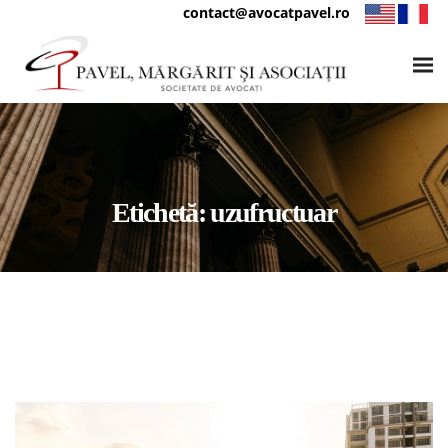
contact@avocatpavel.ro
Etichetă:
uzufructuar