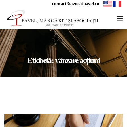
contact@avocatpavel.ro
Etichetă:
vânzare acțiuni