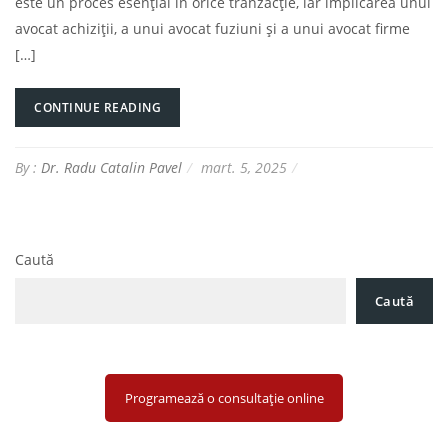
este un proces esențial în orice tranzacție, iar implicarea unui
avocat achiziții, a unui avocat fuziuni și a unui avocat firme
[…]
CONTINUE READING
By :
Dr. Radu Catalin Pavel
mart. 5, 2025
Caută
Caută
Programează o consultație online