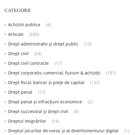
CATEGORII
Achizitii publice
(4)
Articole
(650)
Drept administrativ și drept public
(13)
Drept civil
(54)
Drept civil contracte
(17)
Drept corporativ, comercial, fuziuni & achiziții
(187)
Drept fiscal, bancar și piețe de capital
(132)
Drept penal
(17)
Drept penal și infracțiuni economice
(2)
Drept succesoral și drept civil
(8)
Dreptul imigrărilor
(14)
Dreptul jocurilor de noroc și al divertismentului digital
(1)