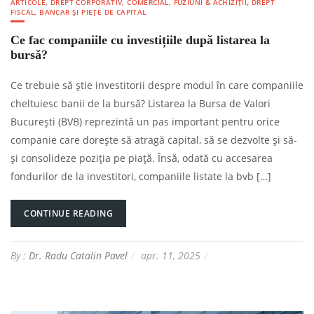
ARTICOLE
,
DREPT CORPORATIV, COMERCIAL, FUZIUNI & ACHIZIȚII
,
DREPT
FISCAL, BANCAR ȘI PIEȚE DE CAPITAL
Ce fac companiile cu investițiile după listarea la
bursă?
Ce trebuie să știe investitorii despre modul în care companiile
cheltuiesc banii de la bursă? Listarea la Bursa de Valori
București (BVB) reprezintă un pas important pentru orice
companie care dorește să atragă capital, să se dezvolte și să-
și consolideze poziția pe piață. Însă, odată cu accesarea
fondurilor de la investitori, companiile listate la bvb […]
CONTINUE READING
By :
Dr. Radu Catalin Pavel
apr. 11, 2025