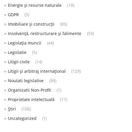
Energie și resurse naturale
(18)
GDPR
(5)
Imobiliare și construcții
(85)
Insolvență, restructurare și falimente
(59)
Legislația muncii
(44)
Legislatie
(5)
Litigii civile
(14)
Litigii și arbitraj internațional
(129)
Noutati legislative
(99)
Organizatii Non-Profit
(1)
Proprietate intelectuală
(17)
Știri
(106)
Uncategorized
(1)