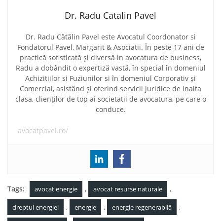
Dr. Radu Catalin Pavel
Dr. Radu Cătălin Pavel este Avocatul Coordonator si
Fondatorul Pavel, Margarit & Asociatii. În peste 17 ani de
practică sofisticată și diversă in avocatura de business,
Radu a dobândit o expertiză vastă, în special în domeniul
Achizitiilor si Fuziunilor si în domeniul Corporativ și
Comercial, asistând și oferind servicii juridice de inalta
clasa, clienților de top ai societatii de avocatura, pe care o
conduce.
avocatpavel.ro/
Tags:
,
,
avocat energie
avocat resurse naturale
,
,
,
dreptul energiei
energie
energie regenerabilă