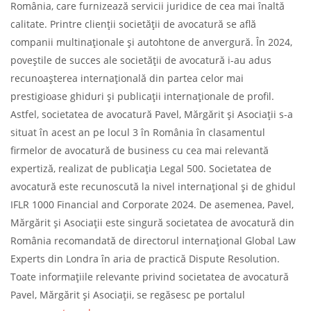
România, care furnizează servicii juridice de cea mai înaltă
calitate. Printre clienții societății de avocatură se află
companii multinaționale și autohtone de anvergură. În 2024,
poveștile de succes ale societății de avocatură i-au adus
recunoașterea internațională din partea celor mai
prestigioase ghiduri și publicații internaționale de profil.
Astfel, societatea de avocatură Pavel, Mărgărit și Asociații s-a
situat în acest an pe locul 3 în România în clasamentul
firmelor de avocatură de business cu cea mai relevantă
expertiză, realizat de publicația Legal 500. Societatea de
avocatură este recunoscută la nivel internațional și de ghidul
IFLR 1000 Financial and Corporate 2024. De asemenea, Pavel,
Mărgărit și Asociații este singură societatea de avocatură din
România recomandată de directorul internațional Global Law
Experts din Londra în aria de practică Dispute Resolution.
Toate informațiile relevante privind societatea de avocatură
Pavel, Mărgărit și Asociații, se regăsesc pe portalul