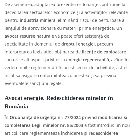
De asemenea, adoptarea prezentei ordonanțe contribuie la
dezvoltarea sectoarelor economice și a activităților relevante
pentru
industria minieră
, eliminând riscul de perturbare a
lanțului de aprovizionare cu materii prime energetice.
Un
avocat resurse naturale
vă poate oferi asistență de
specialitate în domeniul de
dreptul energiei,
precum
interpretarea legislației, obținerea de
licențe de exploatare
sau orice alt aspect privitor la
energie regenerabilă
, având în
vedere noile reglementări în acest sector de activitate, astfel
încât să asigure conformitatea cu acestea și să prevină
eventualele sancțiuni legale.
Avocat energie. Redeschiderea minelor în
România
În
Ordonanţa de urgenţă nr. 77/2024 privind modificarea şi
completarea Legii minelor nr. 85/2003
a fost introdus un nou
articol, care reglementează închiderea și
redeschiderea