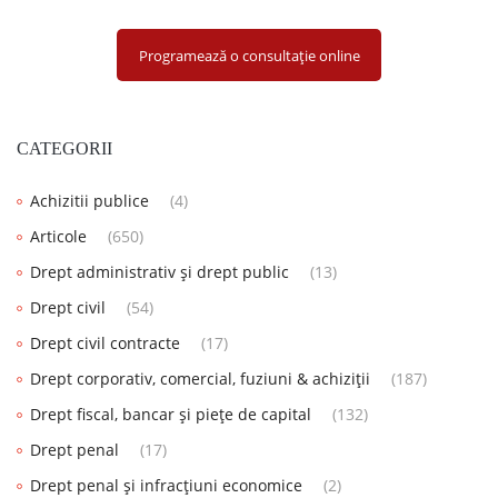
Programează o consultație online
CATEGORII
Achizitii publice
(4)
Articole
(650)
Drept administrativ și drept public
(13)
Drept civil
(54)
Drept civil contracte
(17)
Drept corporativ, comercial, fuziuni & achiziții
(187)
Drept fiscal, bancar și piețe de capital
(132)
Drept penal
(17)
Drept penal și infracțiuni economice
(2)