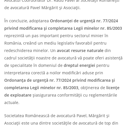
Avocatul Coordonator Dr. Radu Pavel al Societății Românești
de avocatură Pavel Mărgărit și Asociații.
În concluzie, adoptarea
Ordonanţei de urgenţă nr. 77/2024
privind modificarea şi completarea Legii minelor nr. 85/2003
reprezintă un pas important pentru sectorul minier în
România, creând un mediu legislativ favorabil pentru
redeschiderea minelor. Un
avocat resurse naturale
din
cadrul societății noastre de avocatură vă poate oferi asistență
de specialitate în domeniul de
dreptul energiei
pentru
interpretarea corectă a noilor modificări aduse prin
Ordonanţa de urgenţă nr. 77/2024 privind modificarea şi
completarea Legii minelor nr. 85/2003,
obținerea de
licențe
de exploatare
șiasigurarea conformității cu reglementările
actuale.
Societatea Românească de avocatură Pavel, Mărgărit și
Asociații este una dintre societățile de avocatură de top din