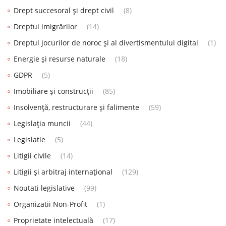
Drept succesoral și drept civil
(8)
Dreptul imigrărilor
(14)
Dreptul jocurilor de noroc și al divertismentului digital
(1)
Energie și resurse naturale
(18)
GDPR
(5)
Imobiliare și construcții
(85)
Insolvență, restructurare și falimente
(59)
Legislația muncii
(44)
Legislatie
(5)
Litigii civile
(14)
Litigii și arbitraj internațional
(129)
Noutati legislative
(99)
Organizatii Non-Profit
(1)
Proprietate intelectuală
(17)