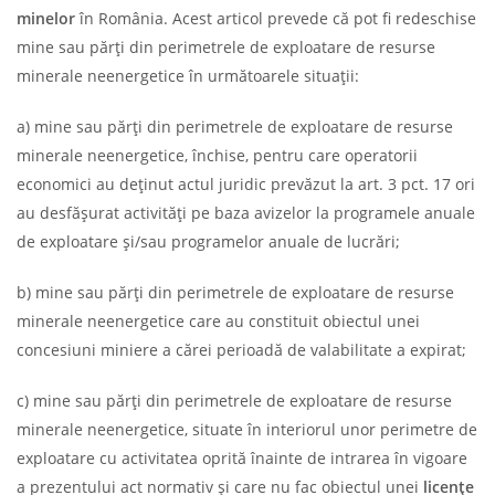
minelor
în România. Acest articol prevede că pot fi redeschise
mine sau părţi din perimetrele de exploatare de resurse
minerale neenergetice în următoarele situații:
a) mine sau părţi din perimetrele de exploatare de resurse
minerale neenergetice, închise, pentru care operatorii
economici au deţinut actul juridic prevăzut la art. 3 pct. 17 ori
au desfăşurat activităţi pe baza avizelor la programele anuale
de exploatare şi/sau programelor anuale de lucrări;
b) mine sau părţi din perimetrele de exploatare de resurse
minerale neenergetice care au constituit obiectul unei
concesiuni miniere a cărei perioadă de valabilitate a expirat;
c) mine sau părţi din perimetrele de exploatare de resurse
minerale neenergetice, situate în interiorul unor perimetre de
exploatare cu activitatea oprită înainte de intrarea în vigoare
a prezentului act normativ şi care nu fac obiectul unei
licenţe