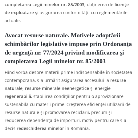
completarea Legii minelor nr. 85/2003,
obținerea de
licențe
de exploatare și
asigurarea conformității cu reglementările
actuale
.
Avocat resurse naturale. Motivele adoptării
schimbărilor legislative impuse prin Ordonanţa
de urgenţă nr. 77/2024 privind modificarea şi
completarea Legii minelor nr. 85/2003
Fiind vorba despre materii prime indispensabile în societatea
contemporană, s-a urmărit asigurarea accesului la
resurse
naturale, resurse minerale neenergetice
și
energie
regenerabilă
, stabilirea condițiilor pentru o aprovizionare
sustenabilă cu materii prime, creșterea eficienței utilizării de
resurse naturale și promovarea reciclării, precum și
reducerea dependența de importuri, motiv pentru care s-a
decis
redeschiderea minelor
în România.