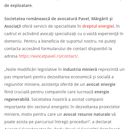
de exploatare
.
Societatea rom
ânească de avocatură Pavel, Mărgărit și
Asociații
oferă servicii de specialitate în
dreptul energiei
, în
cadrul ei activând avocați specializați cu o vastă experiență în
domeniu. Pentru a beneficia de suportul nostru, ne puteți
contacta accesând formularului de contact disponibil la
adresa
https://avocatpavel.ro/contact/
.
„Noile modificări legislative în
industria minieră
reprezintă un
pas important pentru dezvoltarea economică și socială a
regiunilor miniere, asistența oferită de un
avocat energie
fiind crucială pentru companiile care lucrează
energie
regenerabilă
. Societatea noastră a asistat companii
importante din sectorul energetic în dezvoltarea proiectelor
miniere, motiv pentru care un
avocat resurse naturale
vă
poate asista pe parcursul întregii proceduri”, a declarat