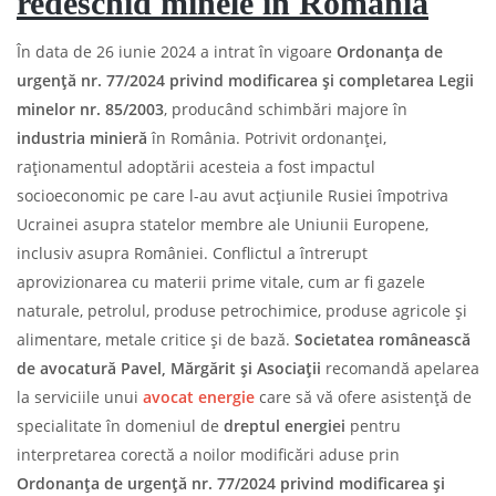
redeschid minele în România
În data de 26 iunie 2024 a intrat în vigoare
Ordonanţa de
urgenţă nr. 77/2024 privind modificarea şi completarea Legii
minelor nr. 85/2003
, producând schimbări majore în
industria minieră
în România. Potrivit ordonanței,
raționamentul adoptării acesteia a fost impactul
socioeconomic pe care l-au avut acțiunile Rusiei împotriva
Ucrainei asupra statelor membre ale Uniunii Europene,
inclusiv asupra României. Conflictul a întrerupt
aprovizionarea cu materii prime vitale, cum ar fi gazele
naturale, petrolul, produse petrochimice, produse agricole şi
alimentare, metale critice şi de bază.
Societatea românească
de avocatură Pavel, Mărgărit și Asociații
recomandă apelarea
la serviciile unui
avocat energie
care să vă ofere asistență de
specialitate în domeniul de
dreptul energiei
pentru
interpretarea corectă a noilor modificări aduse prin
Ordonanţa de urgenţă nr. 77/2024 privind modificarea şi