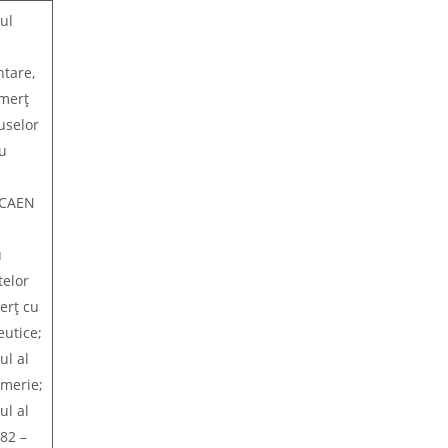
ul
tare,
omerț
uselor
u
; CAEN
u
telor
erț cu
utice;
l al
umerie;
l al
782 –