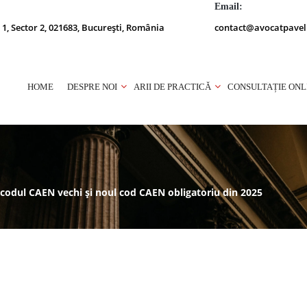
Email:
 1, Sector 2, 021683, București, România
contact@avocatpavel
HOME
DESPRE NOI
ARII DE PRACTICĂ
CONSULTAȚIE ONL
codul CAEN vechi și noul cod CAEN obligatoriu din 2025