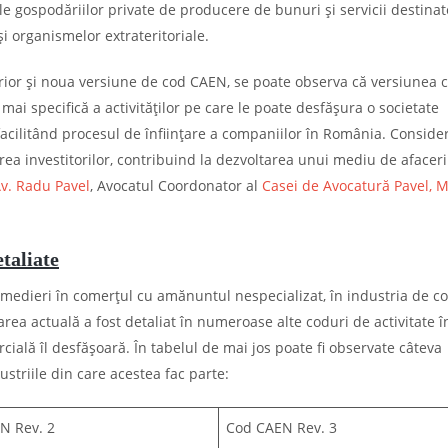
ale gospodăriilor private de producere de bunuri și servicii destinat
și organismelor extrateritoriale.
ior și noua versiune de cod CAEN, se poate observa că versiunea c
 mai specifică a activităților pe care le poate desfășura o societate
facilitând procesul de înființare a companiilor în România. Conside
area investitorilor, contribuind la dezvoltarea unui mediu de afacer
Av. Radu Pavel
, Avocatul Coordonator al
Casei de Avocatură Pavel, M
taliate
edieri în comerțul cu amănuntul nespecializat, în industria de c
ea actuală a fost detaliat în numeroase alte coduri de activitate î
cială îl desfășoară. În tabelul de mai jos poate fi observate câteva
striile din care acestea fac parte:
N Rev. 2
Cod CAEN Rev. 3