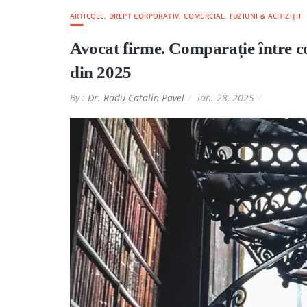
ARTICOLE
,
DREPT CORPORATIV, COMERCIAL, FUZIUNI & ACHIZIȚII
Avocat firme. Comparație între 
din 2025
By :
Dr. Radu Catalin Pavel
ian. 28, 2025