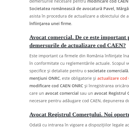
demersurile necesare pentru
modificare cod CAE
Societatea românească de avocatură Pavel, Mărgări
asista în procedura de actualizare a obiectului de ac
înființarea unei firme
.
Avocat comercial. De ce este important 
demersurile de actualizare cod CAEN?
Este important ca firmele din România înființate în
în conformitate cu reglementările actuale. Scopul v
specifice și detaliate pentru o
societate comercială
mențiuni ONRC
, este obligatorie și
actualizare cod
modificare cod CAEN ONRC
și înregistrarea oricăr
care un
avocat comercial
sau un
avocat Registrul 
necesare pentru adăugare cod CAEN, depunerea do
Avocat Registrul Comerțului. Noi oport
Odată cu intrarea în vigoare a dispozițiilor legale a