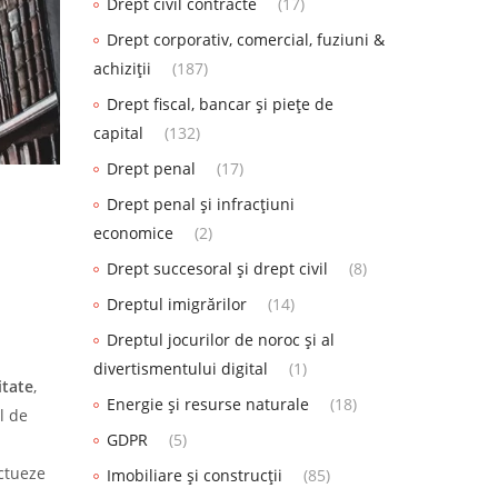
Drept civil contracte
(17)
Drept corporativ, comercial, fuziuni &
achiziții
(187)
Drept fiscal, bancar și piețe de
capital
(132)
Drept penal
(17)
Drept penal și infracțiuni
economice
(2)
Drept succesoral și drept civil
(8)
Dreptul imigrărilor
(14)
Dreptul jocurilor de noroc și al
divertismentului digital
(1)
itate
,
Energie și resurse naturale
(18)
l de
GDPR
(5)
ctueze
Imobiliare și construcții
(85)