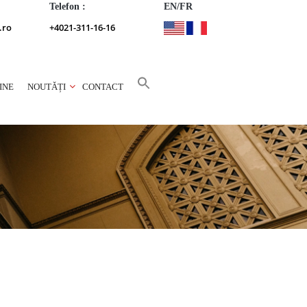
Telefon :
EN/FR
.ro
+4021-311-16-16
INE
NOUTĂȚI
CONTACT