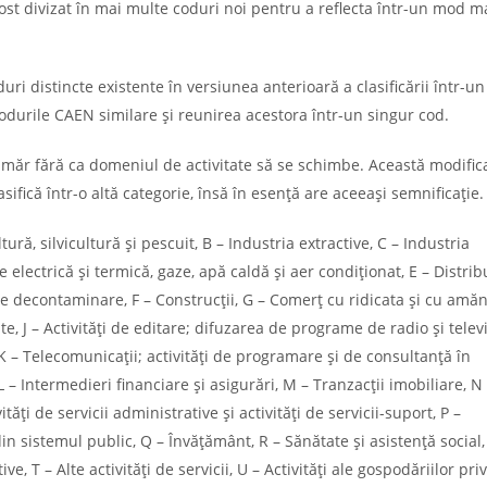
ost divizat în mai multe coduri noi pentru a reflecta într-un mod m
i distincte existente în versiunea anterioară a clasificării într-un
durile CAEN similare și reunirea acestora într-un singur cod.
măr fără ca domeniul de activitate să se schimbe. Această modific
asifică într-o altă categorie, însă în esență are aceeași semnificație.
ură, silvicultură și pescuit, B – Industria extractive, C – Industria
 electrică și termică, gaze, apă caldă și aer condiționat, E – Distrib
 de decontaminare, F – Construcții, G – Comerț cu ridicata și cu amă
te, J – Activități de editare; difuzarea de programe de radio și telev
, K – Telecomunicații; activități de programare și de consultanță în
L – Intermedieri financiare și asigurări, M – Tranzacții imobiliare, N
vități de servicii administrative și activități de servicii-suport, P –
in sistemul public, Q – Învățământ, R – Sănătate și asistență social,
ive, T – Alte activități de servicii, U – Activități ale gospodăriilor pri