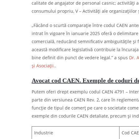
calitate de angajator de personal casnic; activități 
consumului propriu, V – Activități ale organizațiilor 
„Făcând o scurtă comparație între codul CAEN anter
intrat în vigoare în ianuarie 2025 oferă o delimitare
comercială, reducând semnificativ ambiguitățile și 
această modificare legislativă contribuie la încuraj
bine definit din punct de vedere legal.” a spus
Dr. 
și Asociații.
.
Avocat cod CAEN. Exemple de coduri de
Putem oferi drept exemplu codul CAEN 4791 – Interm
parte din versiunea CAEN Rev. 2, care în reglementar
funcție de tipul de comerț pe care o societate comer
exemple din codurile CAEN detaliate, precum și indu
Industrie
Cod CAE