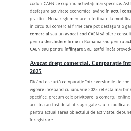
coduri CAEN ce cuprind activități mai specifice. Astf
desfășura activitate economică, având în
actul cons
practice. Noua reglementare referitoare la
modific
în circuitul comercial firme care pot desfășura o 
comercial
sau un
avocat cod CAEN
să ofere consult
pentru
deschidere firme
în România sau pentru
ac
CAEN
sau pentru
înființare SRL
, astfel încât preved
Avocat drept comercial. Comparație înt
2025
Făcând o scurtă comparație între versiunile de cod 
vigoare începând cu ianuarie 2025 reflectă mai bine
specifice, precum cele privitoare la comerțul online ș
acestea au fost detaliate, agregate sau recodificate
pentru actualizarea obiectului de activitate, depun
înregistrare.