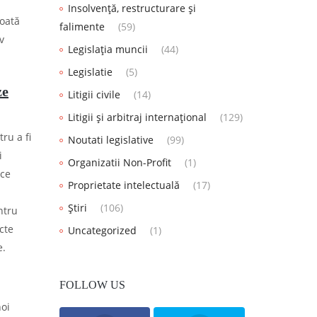
Insolvență, restructurare și
oată
falimente
(59)
v
Legislația muncii
(44)
Legislatie
(5)
ze
Litigii civile
(14)
Litigii și arbitraj internațional
(129)
ru a fi
Noutati legislative
(99)
i
Organizatii Non-Profit
(1)
ice
Proprietate intelectuală
(17)
Știri
(106)
ntru
cte
Uncategorized
(1)
e.
FOLLOW US
noi