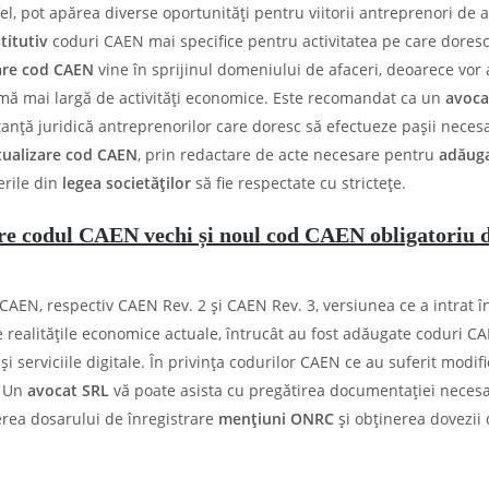
el, pot apărea diverse oportunități pentru viitorii antreprenori de a
titutiv
coduri CAEN mai specifice pentru activitatea pe care doresc
are cod CAEN
vine în sprijinul domeniului de afaceri, deoarece vor
gamă mai largă de activități economice. Este recomandat ca un
avoca
anță juridică antreprenorilor care doresc să efectueze pașii necesa
tualizare cod CAEN
, prin redactare de acte necesare pentru
adăug
erile din
legea societăților
să fie respectate cu strictețe.
re codul CAEN vechi și noul cod CAEN obligatoriu 
CAEN, respectiv CAEN Rev. 2 și CAEN Rev. 3, versiunea ce a intrat î
 realitățile economice actuale, întrucât au fost adăugate coduri C
i serviciile digitale. În privința codurilor CAEN ce au suferit modifi
. Un
avocat SRL
vă poate asista cu pregătirea documentației neces
erea dosarului de înregistrare
mențiuni ONRC
și obținerea dovezii