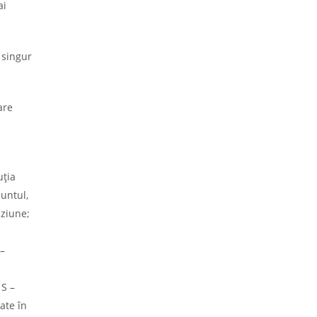
ai
 singur
are
uția
nuntul,
iziune;
 –
 S –
vate în