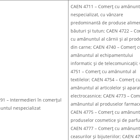
CAEN 4711 – Comerț cu amănunt
nespecializat, cu vânzare
predominantă de produse alimen
băuturi și tutun; CAEN 4722 – C
cu amănuntul al cărnii și al prod
din carne; CAEN 4740 – Comerț c
amănuntul al echipamentului
informatic și de telecomunicații
4751 – Comerț cu amănuntul al
textilelor; CAEN 4754 – Comerț c
amănuntul al articolelor și apara
electrocasnice; CAEN 4773 – Com
91 – Intermedieri în comerțul
amănuntul al produselor farmace
untul nespecializat
CAEN 4775 – Comerț cu amănuntu
produselor cosmetice și de parf
CAEN 4777 – Comerț cu amănuntu
ceasurilor și bijuteriilor; CAEN 4