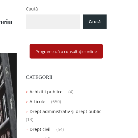
Caută
oriu
Caută
Programează o consultație online
CATEGORII
Achizitii publice
(4)
Articole
(650)
Drept administrativ și drept public
(13)
Drept civil
(54)