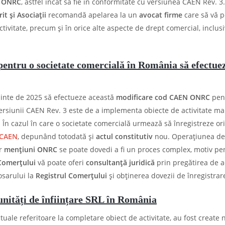
N ONRC
, astfel încât să fie în conformitate cu versiunea CAEN Rev. 3.
t și Asociații
recomandă apelarea la un
avocat firme
care să vă p
tivitate, precum și în orice alte aspecte de drept comercial, inclusi
pentru o societate comercială în România să efectue
ainte de 2025 să efectueze această
modificare cod CAEN ONRC
pent
ersiunii CAEN Rev. 3 este de a implementa obiecte de activitate ma
. În cazul în care o societate comercială urmează să înregistreze or
 CAEN
, depunând totodată și
actul constitutiv
nou. Operațiunea de
or
mențiuni ONRC
se poate dovedi a fi un proces complex, motiv pe
Comerțului
vă poate oferi
consultanță juridică
prin pregătirea de a
sarului la
Registrul Comerțului
și obținerea dovezii de înregistrar
unități de înființare SRL în România
ctuale referitoare la completare obiect de activitate, au fost create 