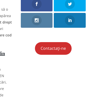
 să o
 apărea
t drept
ri
are cod
Contactați-ne
din
n
AEN
cări,
are
 de