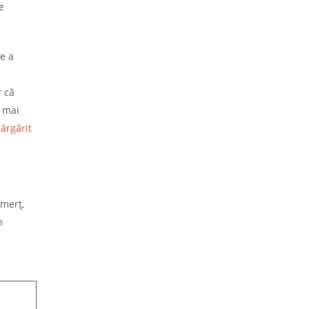
e
e a
r că
i mai
ărgărit
omerț,
n