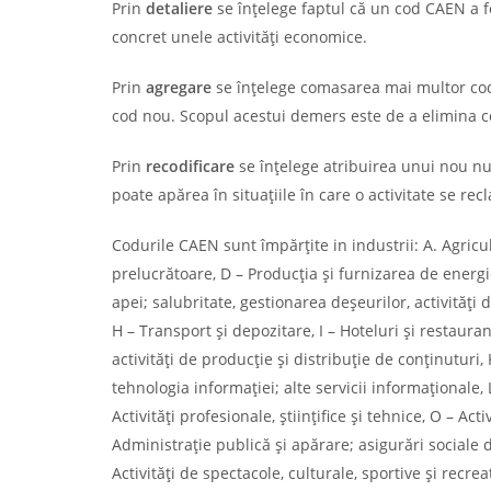
Prin
detaliere
se înțelege faptul că un cod CAEN a f
concret unele activități economice.
Prin
agregare
se înțelege comasarea mai multor codur
cod nou. Scopul acestui demers este de a elimina co
Prin
recodificare
se înțelege atribuirea unui nou nu
poate apărea în situațiile în care o activitate se recl
Codurile CAEN sunt împărțite in industrii: A. Agricult
prelucrătoare, D – Producția și furnizarea de energie
apei; salubritate, gestionarea deșeurilor, activități
H – Transport și depozitare, I – Hoteluri și restauran
activități de producție și distribuție de conținuturi
tehnologia informației; alte servicii informaționale, 
Activități profesionale, științifice și tehnice, O – Acti
Administrație publică și apărare; asigurări sociale d
Activități de spectacole, culturale, sportive și recreat