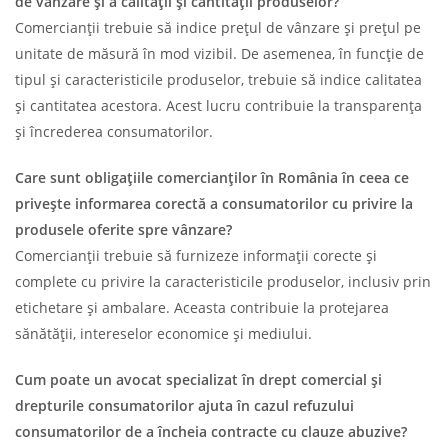
de vânzare și a calității și cantității produselor?
Comercianții trebuie să indice prețul de vânzare și prețul pe
unitate de măsură în mod vizibil. De asemenea, în funcție de
tipul și caracteristicile produselor, trebuie să indice calitatea
și cantitatea acestora. Acest lucru contribuie la transparența
și încrederea consumatorilor.
Care sunt obligațiile comercianților în România în ceea ce
privește informarea corectă a consumatorilor cu privire la
produsele oferite spre vânzare?
Comercianții trebuie să furnizeze informații corecte și
complete cu privire la caracteristicile produselor, inclusiv prin
etichetare și ambalare. Aceasta contribuie la protejarea
sănătății, intereselor economice și mediului.
Cum poate un avocat specializat în drept comercial și
drepturile consumatorilor ajuta în cazul refuzului
consumatorilor de a încheia contracte cu clauze abuzive?