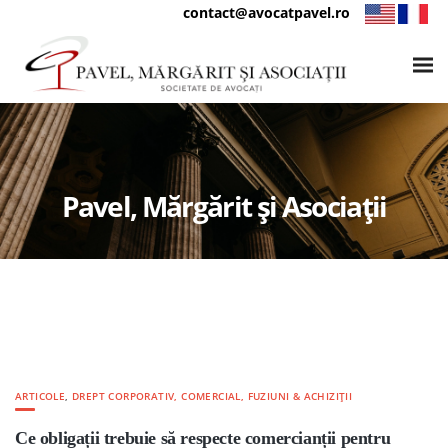
contact@avocatpavel.ro
Pavel, Mărgărit și Asociații
ARTICOLE
,
DREPT CORPORATIV, COMERCIAL, FUZIUNI & ACHIZIȚII
Ce obligații trebuie să respecte comercianții pentru