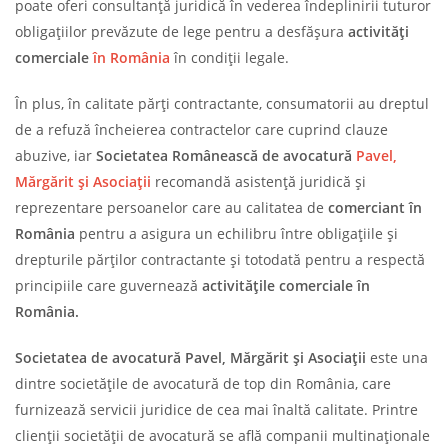
poate oferi consultanță juridică în vederea îndeplinirii tuturor
obligațiilor prevăzute de lege pentru a desfășura
activități
comerciale
în România
în condiții legale.
În plus, în calitate părți contractante, consumatorii au dreptul
de a refuză încheierea contractelor care cuprind clauze
abuzive, iar
Societatea Românească de avocatură
Pavel,
Mărgărit și Asociații
recomandă asistență juridică și
reprezentare persoanelor care au calitatea de
comerciant în
România
pentru a asigura un echilibru între obligațiile și
drepturile părților contractante și totodată pentru a respectă
principiile care guvernează
activitățile comerciale în
România.
Societatea de avocatură Pavel, Mărgărit și Asociații
este una
dintre societățile de avocatură de top din România, care
furnizează servicii juridice de cea mai înaltă calitate. Printre
clienții societății de avocatură se află companii multinaționale