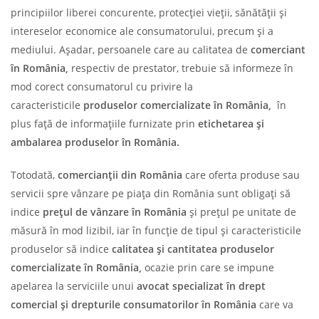
principiilor liberei concurente, protecției vieții, sănătății și
intereselor economice ale consumatorului, precum și a
mediului. Așadar, persoanele care au calitatea de
comerciant
în România,
respectiv de prestator, trebuie să informeze în
mod corect consumatorul cu privire la
caracteristicile
produselor comercializate în România,
în
plus față de informațiile furnizate prin
etichetarea și
ambalarea produselor în România.
Totodată,
comercianții din România
care oferta produse sau
servicii spre vânzare pe piața din România sunt obligați să
indice
prețul de vânzare în România
și prețul pe unitate de
măsură în mod lizibil, iar în funcție de tipul și caracteristicile
produselor
să indice
calitatea și cantitatea produselor
comercializate în România,
ocazie prin care se impune
apelarea la serviciile unui
avocat specializat în drept
comercial și drepturile consumatorilor în România
care va