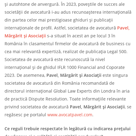
și autohtone de anvergură. În 2023, poveștile de succes ale
societății de avocatură i-au adus recunoașterea internațională
din partea celor mai prestigioase ghiduri și publicații
internaționale de profil. Astfel, societatea de avocatură
Pavel,
Mărgărit și Asociații
s-a situat în acest an pe locul 3 în
România în clasamentul firmelor de avocatură de business cu
cea mai relevantă expertiză, realizat de publicația Legal 500.
Societatea de avocatură este recunoscută la nivel
internațional și de ghidul IFLR 1000 Financial and Coporate
2023. De asemenea,
Pavel, Mărgărit și Asociații
este singura
societatea de avocatură din România recomandată de
directorul internațional Global Law Experts din Londra în aria
de practică Dispute Resolution. Toate informațiile relevante
privind societatea de avocatură
Pavel, Mărgărit și Asociații
, se
regăsesc pe portalul
www.avocatpavel.com
.
Ce reguli trebuie respectate în legătură cu indicarea prețului