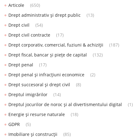
Articole
(650)
Drept administrativ și drept public
(13)
Drept civil
(54)
Drept civil contracte
(17)
Drept corporativ, comercial, fuziuni & achiziții
(187)
Drept fiscal, bancar și piețe de capital
(132)
Drept penal
(17)
Drept penal și infracțiuni economice
(2)
Drept succesoral și drept civil
(8)
Dreptul imigrărilor
(14)
Dreptul jocurilor de noroc și al divertismentului digital
(1)
Energie și resurse naturale
(18)
GDPR
(5)
Imobiliare și construcții
(85)