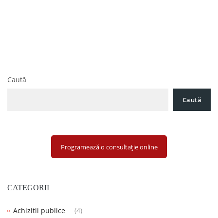
în
Societatea Românească de Avocatură Pavel, Mărgărit și
articole
Asociații acordă asistență juridică și reprezentare unei
prestigioase companii din domeniul construcțiilor din
România în vederea soluționării unui litigiu referitor la
diferendul apărut între asociați
Caută
Caută
Programează o consultație online
CATEGORII
Achizitii publice
(4)