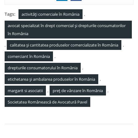
Tags:
,
activităţi comerciale în România
avocat specializat în drept comercial și drepturile consumatorilor
în România
,
,
calitatea și cantitatea produselor comercializate în România
,
comerciant în România
,
drepturile consumatorului în România
,
etichetarea și ambalarea produselor în România
,
,
margarit si asociatii
preț de vânzare în România
Societatea Românească de Avocatură Pavel
Navigare
Noutăți Legislative 21 Aprilie 2023