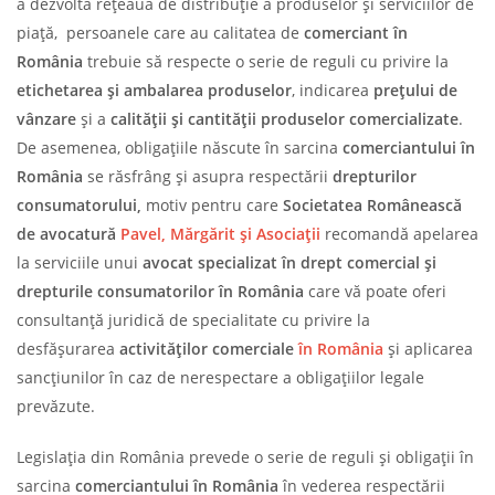
a dezvolta rețeaua de distribuţie a produselor şi serviciilor de
piață, persoanele care au calitatea de
comerciant în
România
trebuie să respecte o serie de reguli cu privire la
etichetarea și ambalarea produselor
, indicarea
prețului de
vânzare
și a
calității și cantității produselor comercializate
.
De asemenea, obligațiile născute în sarcina
comerciantului în
România
se răsfrâng și asupra respectării
drepturilor
consumatorului,
motiv pentru care
Societatea Românească
de avocatură
Pavel, Mărgărit și Asociații
recomandă apelarea
la serviciile unui
avocat specializat în drept comercial și
drepturile consumatorilor în România
care vă poate oferi
consultanță juridică de specialitate cu privire la
desfășurarea
activităților comerciale
în România
și aplicarea
sancțiunilor în caz de nerespectare a obligațiilor legale
prevăzute.
Legislația din România prevede o serie de reguli și obligații în
sarcina
comerciantului în România
în vederea respectării