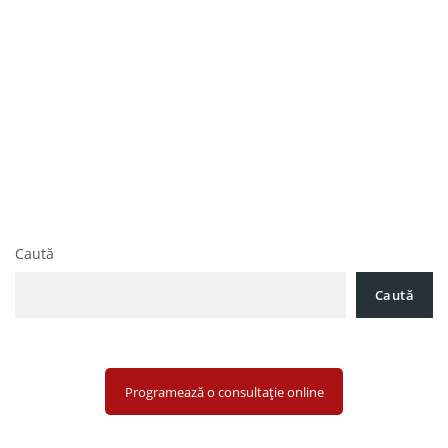
Navigare
Societatea Românească de avocatură Pavel, Mărgărit și
în
Asociații oferă asistență juridică unei prestigioase companii
ce are drept obiect de activitate fabricarea de construcții
articole
metalice și părți componente ale structurilor metalice din
România în vederea realizării unei creanțe împotriva
debitorului
Ce obligații trebuie să respecte comercianții pentru
vânzarea produselor și serviciilor pe piața din România?
Caută
Caută
Programează o consultație online