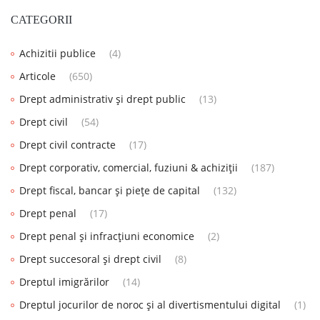
CATEGORII
Achizitii publice
(4)
Articole
(650)
Drept administrativ și drept public
(13)
Drept civil
(54)
Drept civil contracte
(17)
Drept corporativ, comercial, fuziuni & achiziții
(187)
Drept fiscal, bancar și piețe de capital
(132)
Drept penal
(17)
Drept penal și infracțiuni economice
(2)
Drept succesoral și drept civil
(8)
Dreptul imigrărilor
(14)
Dreptul jocurilor de noroc și al divertismentului digital
(1)