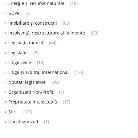
Energie și resurse naturale
(18)
GDPR
(5)
Imobiliare și construcții
(85)
Insolvență, restructurare și falimente
(59)
Legislația muncii
(44)
Legislatie
(5)
Litigii civile
(14)
Litigii și arbitraj internațional
(129)
Noutati legislative
(99)
Organizatii Non-Profit
(1)
Proprietate intelectuală
(17)
Știri
(106)
Uncategorized
(1)