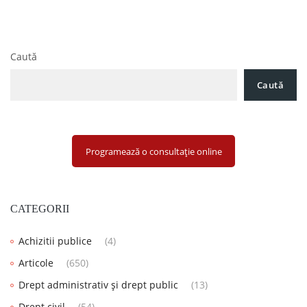
în
Noua Direcție a Justiției? Ce Înseamnă pentru Mediul de
articole
Afaceri Schimbarea de la Vârful Statului
Caută
Caută
Programează o consultație online
CATEGORII
Achizitii publice
(4)
Articole
(650)
Drept administrativ și drept public
(13)
Drept civil
(54)