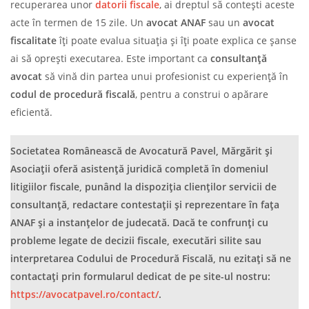
recuperarea unor
datorii fiscale
, ai dreptul să contești aceste
acte în termen de 15 zile. Un
avocat ANAF
sau un
avocat
fiscalitate
îți poate evalua situația și îți poate explica ce șanse
ai să oprești executarea. Este important ca
consultanță
avocat
să vină din partea unui profesionist cu experiență în
codul de procedură fiscală
, pentru a construi o apărare
eficientă.
Societatea Românească de Avocatură Pavel, Mărgărit și
Asociații oferă asistență juridică completă în domeniul
litigiilor fiscale, punând la dispoziția clienților servicii de
consultanță, redactare contestații și reprezentare în fața
ANAF și a instanțelor de judecată. Dacă te confrunți cu
probleme legate de decizii fiscale, executări silite sau
interpretarea Codului de Procedură Fiscală, nu ezitați să ne
contactați prin formularul dedicat de pe site-ul nostru:
https://avocatpavel.ro/contact/
.