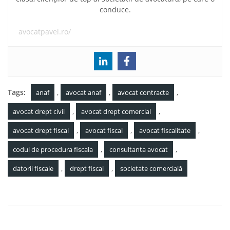
conduce.
avocatpavel.ro/
Tags:
,
,
,
anaf
avocat anaf
avocat contracte
,
,
avocat drept civil
avocat drept comercial
,
,
,
avocat drept fiscal
avocat fiscal
avocat fiscalitate
,
,
codul de procedura fiscala
consultanta avocat
,
,
datorii fiscale
drept fiscal
societate comercială
Navigare
Concordatul preventiv în România