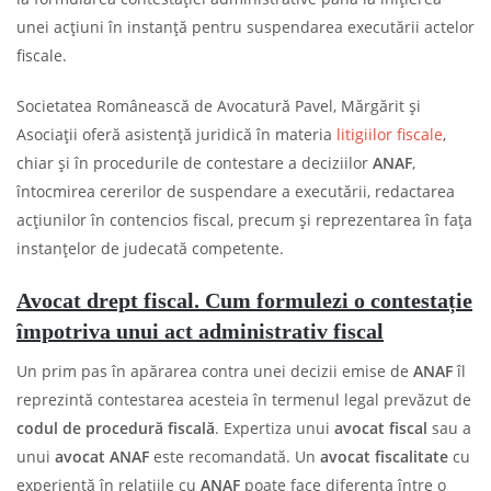
unei acțiuni în instanță pentru suspendarea executării actelor
fiscale.
Societatea Românească de Avocatură Pavel, Mărgărit și
Asociații oferă asistență juridică în materia
litigiilor fiscale
,
chiar și în procedurile de contestare a deciziilor
ANAF
,
întocmirea cererilor de suspendare a executării, redactarea
acțiunilor în contencios fiscal, precum și reprezentarea în fața
instanțelor de judecată competente.
Avocat drept fiscal. Cum formulezi o contestație
împotriva unui act administrativ fiscal
Un prim pas în apărarea contra unei decizii emise de
ANAF
îl
reprezintă contestarea acesteia în termenul legal prevăzut de
codul de procedură fiscală
. Expertiza unui
avocat fiscal
sau a
unui
avocat ANAF
este recomandată. Un
avocat fiscalitate
cu
experiență în relațiile cu
ANAF
poate face diferența între o