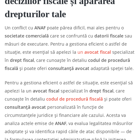
deciziilor fiscale și apărarea
drepturilor tale
Un conflict cu
ANAF
poate părea dificil, mai ales pentru o
societate comercială
care se confruntă cu
datorii fiscale
sau
măsuri de executare. Pentru a gestiona eficient o astfel de
situație, este esențial să apelezi la
un
avocat fiscal
specializat
în
drept fiscal
, care cunoaște în detaliu
codul de procedură
fiscală
și poate oferi
consultanță avocat
adaptată speței tale.
Pentru a gestiona eficient o astfel de situație, este esențial să
apelezi la un
avocat fiscal
specializat în
drept fiscal
, care
cunoaște în detaliu
codul de procedură fiscală
și poate oferi
consultanță avocat
personalizată în funcție de
circumstanțele juridice și financiare ale cazului. Acesta va
analiza actele emise de
ANAF
, va evalua legalitatea măsurilor
adoptate și va identifica rapid căile de atac disponibile — de
la formularea contestației administrative până la inițierea