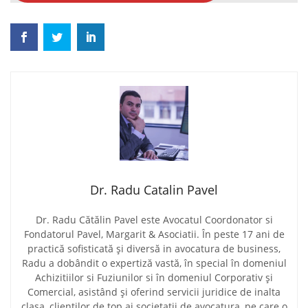
Dr. Radu Catalin Pavel
Dr. Radu Cătălin Pavel este Avocatul Coordonator si
Fondatorul Pavel, Margarit & Asociatii. În peste 17 ani de
practică sofisticată și diversă in avocatura de business,
Radu a dobândit o expertiză vastă, în special în domeniul
Achizitiilor si Fuziunilor si în domeniul Corporativ și
Comercial, asistând și oferind servicii juridice de inalta
clasa, clienților de top ai societatii de avocatura, pe care o