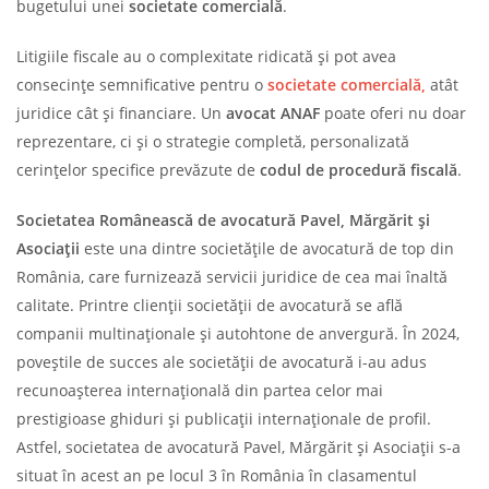
bugetului unei
societate comercială
.
Litigiile fiscale au o complexitate ridicată și pot avea
consecințe semnificative pentru o
societate comercială,
atât
juridice cât și financiare. Un
avocat ANAF
poate oferi nu doar
reprezentare, ci și o strategie completă, personalizată
cerințelor specifice prevăzute de
codul de procedură fiscală
.
Societatea Românească de avocatură Pavel, Mărgărit și
Asociații
este una dintre societățile de avocatură de top din
România, care furnizează servicii juridice de cea mai înaltă
calitate. Printre clienții societății de avocatură se află
companii multinaționale și autohtone de anvergură. În 2024,
poveștile de succes ale societății de avocatură i-au adus
recunoașterea internațională din partea celor mai
prestigioase ghiduri și publicații internaționale de profil.
Astfel, societatea de avocatură Pavel, Mărgărit și Asociații s-a
situat în acest an pe locul 3 în România în clasamentul