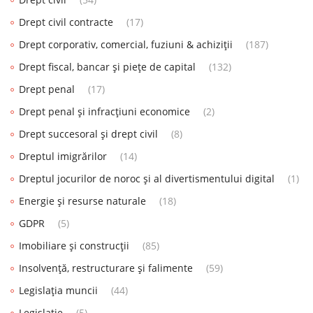
Drept civil contracte
(17)
Drept corporativ, comercial, fuziuni & achiziții
(187)
Drept fiscal, bancar și piețe de capital
(132)
Drept penal
(17)
Drept penal și infracțiuni economice
(2)
Drept succesoral și drept civil
(8)
Dreptul imigrărilor
(14)
Dreptul jocurilor de noroc și al divertismentului digital
(1)
Energie și resurse naturale
(18)
GDPR
(5)
Imobiliare și construcții
(85)
Insolvență, restructurare și falimente
(59)
Legislația muncii
(44)
Legislatie
(5)