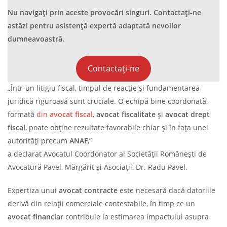
Nu navigați prin aceste provocări singuri. Contactați-ne
astăzi pentru asistență expertă adaptată nevoilor
dumneavoastră.
Contactați-ne
„Într-un litigiu fiscal, timpul de reacție și fundamentarea
juridică riguroasă sunt cruciale. O echipă bine coordonată,
formată
din
avocat fiscal
,
avocat fiscalitate
și
avocat drept
fiscal
, poate obține rezultate favorabile chiar și în fața unei
autorități precum
ANAF
,”
a declarat Avocatul Coordonator al Societății Românești de
Avocatură Pavel, Mărgărit și Asociații, Dr. Radu Pavel.
Expertiza unui
avocat contracte
este necesară dacă datoriile
derivă din relații comerciale contestabile, în timp ce un
avocat financiar
contribuie la estimarea impactului asupra