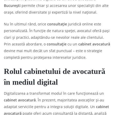
București
permite chiar și accesarea unor specialiști din alte
orașe, oferind diversitate și expertiză la nivel național.
Nu în ultimul rând, orice
consultație
juridică online este
personalizată. În funcție de natura speței, avocatul oferă pași
clari și practici, adaptându-se nevoilor reale ale clientului.
Prin această abordare, o
consultație
cu un
cabinet avocatură
devine mai mult decât un sfat punctual – este o strategie
completă pentru protejarea intereselor juridice.
Rolul cabinetului de avocatură
în mediul digital
Digitalizarea a transformat modul în care funcționează un
cabinet avocatură
. În prezent, majoritatea avocaților și-au
adaptat serviciile pentru a integra soluții digitale. Un
cabinet
avocatură
poate oferi acum consultanță la distanță, analiză