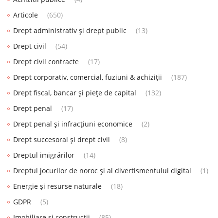
Articole
(650)
Drept administrativ și drept public
(13)
Drept civil
(54)
Drept civil contracte
(17)
Drept corporativ, comercial, fuziuni & achiziții
(187)
Drept fiscal, bancar și piețe de capital
(132)
Drept penal
(17)
Drept penal și infracțiuni economice
(2)
Drept succesoral și drept civil
(8)
Dreptul imigrărilor
(14)
Dreptul jocurilor de noroc și al divertismentului digital
(1)
Energie și resurse naturale
(18)
GDPR
(5)
Imobiliare și construcții
(85)