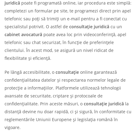
juridică
poate fi programată online, iar procedura este simplă:
completezi un formular pe site, te programezi direct prin apel
telefonic sau poți să trimiți un e-mail pentru a fi conectat cu
specialistul potrivit. O astfel de
consultație juridică
cu un
cabinet avocatură
poate avea loc prin videoconferință, apel
telefonic sau chat securizat, în funcție de preferințele
clientului. În acest mod, se asigură un nivel ridicat de
flexibilitate și eficiență.
Pe lângă accesibilitate, o
consultație
online garantează
confidențialitatea datelor și respectarea normelor legale de
protecție a informațiilor. Platformele utilizează tehnologii
avansate de securitate, criptare și protocoale de
confidențialitate. Prin aceste măsuri, o
consultație
juridică
la
distanță devine nu doar rapidă, ci și sigură, în conformitate cu
reglementările Uniunii Europene și legislația română în
vigoare.