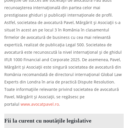
poveștile de succes ale societății de avocatură i-au adus
recunoașterea internațională din partea celor mai
prestigioase ghiduri și publicații internaționale de profil.
Astfel, societatea de avocatură Pavel, Mărgărit și Asociații s-a
situat în acest an pe locul 3 în România în clasamentul
firmelor de avocatură de business cu cea mai relevantă
expertiză, realizat de publicația Legal 500. Societatea de
avocatură este recunoscută la nivel internațional și de ghidul
IFLR 1000 Financial and Corporate 2025. De asemenea, Pavel,
Mărgărit și Asociații este singură societatea de avocatură din
România recomandată de directorul internațional Global Law
Experts din Londra în aria de practică Dispute Resolution.
Toate informațiile relevante privind societatea de avocatură
Pavel, Mărgărit și Asociații, se regăsesc pe
portalul
www.avocatpavel.ro
.
Fii la curent cu noutățile legislative