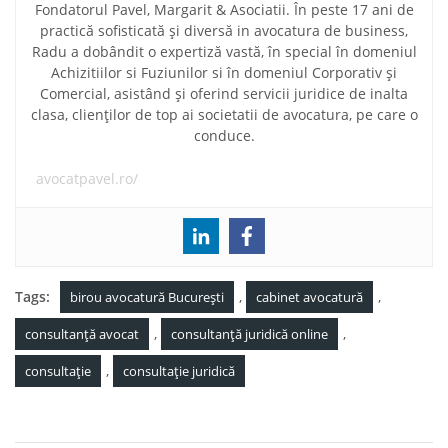
Fondatorul Pavel, Margarit & Asociatii. În peste 17 ani de
practică sofisticată și diversă in avocatura de business,
Radu a dobândit o expertiză vastă, în special în domeniul
Achizitiilor si Fuziunilor si în domeniul Corporativ și
Comercial, asistând și oferind servicii juridice de inalta
clasa, clienților de top ai societatii de avocatura, pe care o
conduce.
avocatpavel.ro/
Tags:
,
,
birou avocatură București
cabinet avocatură
,
,
consultanță avocat
consultanță juridică online
,
consultație
consultație juridică