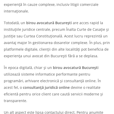
experiență în cauze complexe, inclusiv litigii comerciale
internaționale.
Totodată, un
birou avocatură București
are acces rapid la
instituțiile juridice centrale, precum Înalta Curte de Casație și
Justiție sau Curtea Constituțională. Acest lucru reprezintă un
avantaj major în gestionarea dosarelor complexe. În plus, prin
platformele digitale, clienții din alte localități pot beneficia de
experiența unui avocat din București fără a se deplasa.
În epoca digitală, chiar și un
birou avocatură București
utilizează sisteme informatice performante pentru
programări, arhivare electronică și consultanță online. În
acest fel, o
consultanță juridică online
devine o realitate
eficientă pentru orice client care caută servicii moderne și
transparente.
Un alt aspect este lipsa contactului direct. Pentru anumite