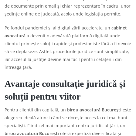
de documente prin email și chiar reprezentare în cadrul unor
ședințe online de judecată, acolo unde legislația permite.
Pe fondul pandemiei și al digitalizării accelerate, un
cabinet
avocatură
a devenit o adevărată platformă digitală unde
clientul primește soluții rapide și profesioniste fără a fi nevoie
să se deplaseze. Astfel, procedurile juridice sunt simplificate,
iar accesul la justiție devine mai facil pentru cetățenii din
întreaga țară.
Avantaje consultație juridică și
soluții pentru viitor
Pentru clienții din capitală, un
birou avocatură București
este
alegerea ideală atunci când se dorește acces la cei mai buni
specialiști. Fiind cel mai important centru juridic al țării, un
birou avocatură București
oferă expertiză diversificată și