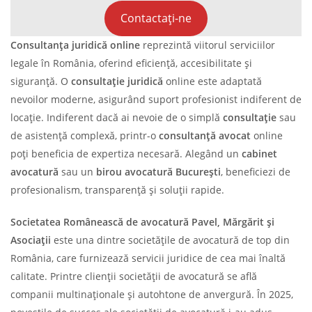
Contactați-ne
Consultanța juridică online
reprezintă viitorul serviciilor
legale în România, oferind eficiență, accesibilitate și
siguranță. O
consultație juridică
online este adaptată
nevoilor moderne, asigurând suport profesionist indiferent de
locație. Indiferent dacă ai nevoie de o simplă
consultație
sau
de asistență complexă, printr-o
consultanță avocat
online
poți beneficia de expertiza necesară. Alegând un
cabinet
avocatură
sau un
birou avocatură București
, beneficiezi de
profesionalism, transparență și soluții rapide.
Societatea
Românească de
avocatură Pavel, Mărgărit și
Asociații
este una dintre societățile de avocatură de top din
România, care furnizează servicii juridice de cea mai înaltă
calitate. Printre clienții societății de avocatură se află
companii multinaționale și autohtone de anvergură. În 2025,