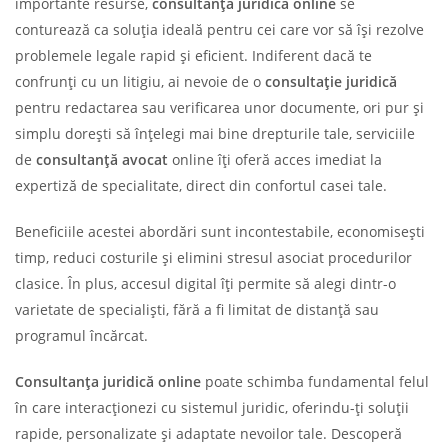
importante resurse,
consultanța juridică online
se
conturează ca soluția ideală pentru cei care vor să își rezolve
problemele legale rapid și eficient. Indiferent dacă te
confrunți cu un litigiu, ai nevoie de o
consultație juridică
pentru redactarea sau verificarea unor documente, ori pur și
simplu dorești să înțelegi mai bine drepturile tale, serviciile
de
consultanță avocat
online îți oferă acces imediat la
expertiză de specialitate, direct din confortul casei tale.
Beneficiile acestei abordări sunt incontestabile, economisești
timp, reduci costurile și elimini stresul asociat procedurilor
clasice. În plus, accesul digital îți permite să alegi dintr-o
varietate de specialiști, fără a fi limitat de distanță sau
programul încărcat.
Consultanța juridică online
poate schimba fundamental felul
în care interacționezi cu sistemul juridic, oferindu-ți soluții
rapide, personalizate și adaptate nevoilor tale. Descoperă