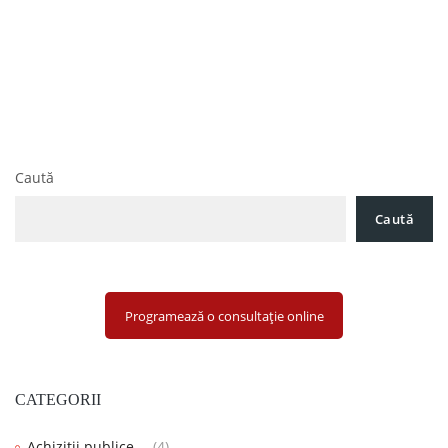
Navigare
Ministerul Finanțelor rescrie Legea societăților
în
comerciale: majorarea capitalului social la 8.000 lei și
transferul părților sociale
articole
Cum să Înființezi o Firmă în 2025: Ghid Pas cu Pas pentru
Antreprenori
Caută
Caută
Programează o consultație online
CATEGORII
Achizitii publice
(4)