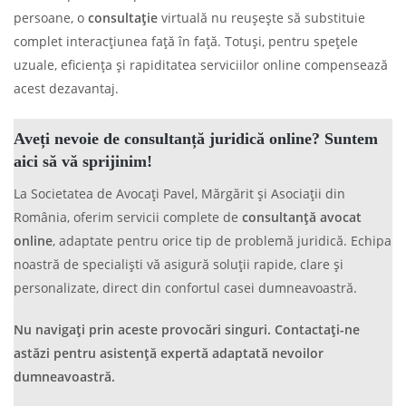
persoane, o
consultație
virtuală nu reușește să substituie
complet interacțiunea față în față. Totuși, pentru spețele
uzuale, eficiența și rapiditatea serviciilor online compensează
acest dezavantaj.
Aveți nevoie de consultanță juridică online? Suntem
aici să vă sprijinim!
La Societatea de Avocați Pavel, Mărgărit și Asociații din
România, oferim servicii complete de
consultanță avocat
online
, adaptate pentru orice tip de problemă juridică. Echipa
noastră de specialiști vă asigură soluții rapide, clare și
personalizate, direct din confortul casei dumneavoastră.
Nu navigați prin aceste provocări singuri. Contactați-ne
astăzi pentru asistență expertă adaptată nevoilor
dumneavoastră.