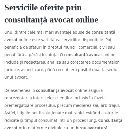
Serviciile oferite prin
consultanță avocat online
Unul dintre cele mai mari avantaje aduse de
consultanță
avocat
online este varietatea serviciilor disponibile. Poți
beneficia de sfaturi în dreptul muncii, comercial, civil sau
penal fără a părăsi locuința. O
consultanță avocat
online
include și redactarea, analiza sau corectarea documentelor
juridice, aspect care, până recent, era posibil doar la sediul
unui avocat.
De asemenea, o
consultanță avocat
online asigură
reprezentarea intereselor clienților inclusiv în fazele
premergătoare procesului, precum medierea sau arbitrajul.
Astfel, litigiile pot fi soluționate mai rapid, evitând costurile
ridicate și timpul consumat într-un proces lung.
Consultanță
avocat
prin platforme digitale cu un
birou avocatură