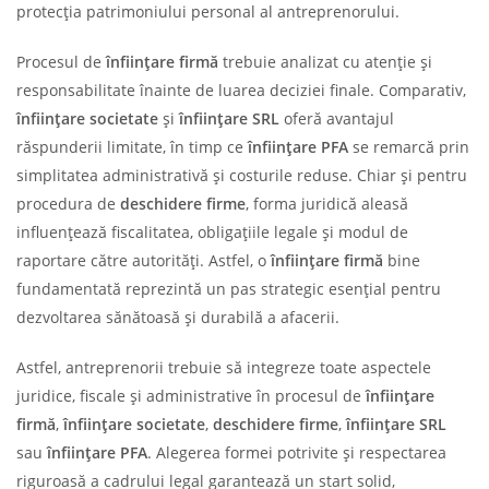
protecția patrimoniului personal al antreprenorului.
Procesul de
înființare firmă
trebuie analizat cu atenție și
responsabilitate înainte de luarea deciziei finale. Comparativ,
înființare societate
și
înființare SRL
oferă avantajul
răspunderii limitate, în timp ce
înființare PFA
se remarcă prin
simplitatea administrativă și costurile reduse. Chiar și pentru
procedura de
deschidere firme
, forma juridică aleasă
influențează fiscalitatea, obligațiile legale și modul de
raportare către autorități. Astfel, o
înființare firmă
bine
fundamentată reprezintă un pas strategic esențial pentru
dezvoltarea sănătoasă și durabilă a afacerii.
Astfel, antreprenorii trebuie să integreze toate aspectele
juridice, fiscale și administrative în procesul de
înființare
firmă
,
înființare societate
,
deschidere firme
,
înființare SRL
sau
înființare PFA
. Alegerea formei potrivite și respectarea
riguroasă a cadrului legal garantează un start solid,