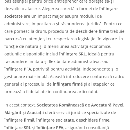
pas esențial pentru orice antreprenor care dorește să-și
dezvolte o afacere. Alegerea corectă a formei de
înființare
societate
are un impact major asupra modului de
administrare, impozitarea și răspunderea juridică. Pentru cei
care pornesc la drum, procedura de
deschidere firme
trebuie
parcursă cu atenție și cu respectarea legislației în vigoare. În
funcție de natura și dimensiunea activității economice,
opțiunile disponibile includ
înființare SRL
, ideală pentru
răspundere limitată și flexibilitate administrativă, sau
înființare PFA
, potrivită pentru activități independente și o
gestionare mai simplă. Această introducere conturează cadrul
general al procesului de
înființare firmă
și al etapelor ce
urmează a fi detaliate în continuarea articolului.
În acest context,
Societatea Românească de Avocatură Pavel,
Mărgărit și Asociații
oferă servicii juridice specializate de
înființare firmă
,
înființare societate
,
deschidere firme
,
înființare SRL
și
înființare PFA
, asigurând consultanță