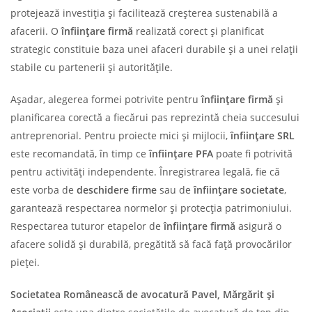
protejează investiția și facilitează creșterea sustenabilă a
afacerii. O
înființare firmă
realizată corect și planificat
strategic constituie baza unei afaceri durabile și a unei relații
stabile cu partenerii și autoritățile.
Așadar, alegerea formei potrivite pentru
înființare firmă
și
planificarea corectă a fiecărui pas reprezintă cheia succesului
antreprenorial. Pentru proiecte mici și mijlocii,
înființare SRL
este recomandată, în timp ce
înființare PFA
poate fi potrivită
pentru activități independente. Înregistrarea legală, fie că
este vorba de
deschidere firme
sau de
înființare societate
,
garantează respectarea normelor și protecția patrimoniului.
Respectarea tuturor etapelor de
înființare firmă
asigură o
afacere solidă și durabilă, pregătită să facă față provocărilor
pieței.
Societatea Românească de avocatură Pavel, Mărgărit și