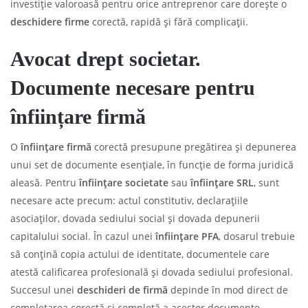
investiție valoroasă pentru orice antreprenor care dorește o
deschidere firme
corectă, rapidă și fără complicații.
Avocat drept societar.
Documente necesare pentru
înființare firmă
O
înființare firmă
corectă presupune pregătirea și depunerea
unui set de documente esențiale, în funcție de forma juridică
aleasă. Pentru
înființare societate
sau
înființare SRL
, sunt
necesare acte precum: actul constitutiv, declarațiile
asociaților, dovada sediului social și dovada depunerii
capitalului social. În cazul unei
înființare PFA
, dosarul trebuie
să conțină copia actului de identitate, documentele care
atestă calificarea profesională și dovada sediului profesional.
Succesul unei
deschideri de firmă
depinde în mod direct de
completarea corectă și completă a acestor documente.