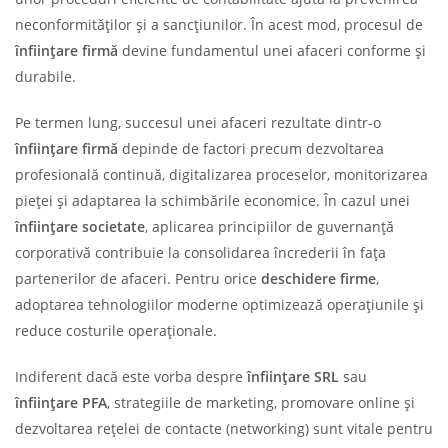
neconformităților și a sancțiunilor. În acest mod, procesul de
înființare firmă
devine fundamentul unei afaceri conforme și
durabile.
Pe termen lung, succesul unei afaceri rezultate dintr-o
înființare firmă
depinde de factori precum dezvoltarea
profesională continuă, digitalizarea proceselor, monitorizarea
pieței și adaptarea la schimbările economice. În cazul unei
înființare societate
, aplicarea principiilor de guvernanță
corporativă contribuie la consolidarea încrederii în fața
partenerilor de afaceri. Pentru orice
deschidere firme
,
adoptarea tehnologiilor moderne optimizează operațiunile și
reduce costurile operaționale.
Indiferent dacă este vorba despre
înființare SRL
sau
înființare PFA
, strategiile de marketing, promovare online și
dezvoltarea rețelei de contacte (networking) sunt vitale pentru