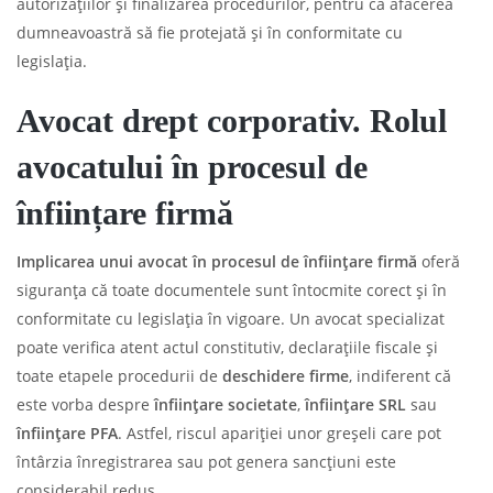
autorizațiilor și finalizarea procedurilor, pentru ca afacerea
dumneavoastră să fie protejată și în conformitate cu
legislația.
Avocat drept corporativ. Rolul
avocatului în procesul de
înființare firmă
Implicarea unui avocat în procesul de înființare firmă
oferă
siguranța că toate documentele sunt întocmite corect și în
conformitate cu legislația în vigoare. Un avocat specializat
poate verifica atent actul constitutiv, declarațiile fiscale și
toate etapele procedurii de
deschidere firme
, indiferent că
este vorba despre
înființare societate
,
înființare SRL
sau
înființare PFA
. Astfel, riscul apariției unor greșeli care pot
întârzia înregistrarea sau pot genera sancțiuni este
considerabil redus.