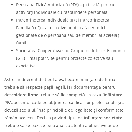
Persoana Fizică Autorizată (PFA) – potrivită pentru
activități individuale cu răspundere personală.
Întreprinderea Individuală (II) și Întreprinderea
Familială (IF) – alternative pentru afaceri mici,
gestionate de o persoană sau de membri ai aceleiași
familii.
Societatea Cooperativă sau Grupul de Interes Economic
(GIE) – mai potrivite pentru proiecte colective sau
asociative.
Astfel, indiferent de tipul ales, fiecare înființare de firmă
trebuie să respecte pașii legali, iar documentația pentru
deschidere firme
trebuie să fie completă. În cazul
înființare
PFA
, accentul cade pe obținerea calificărilor profesionale și a
dovezii sediului, însă principiile de legalitate și conformitate
rămân aceleași. Decizia privind tipul de
înființare societate
trebuie să se bazeze pe o analiză atentă a obiectivelor de