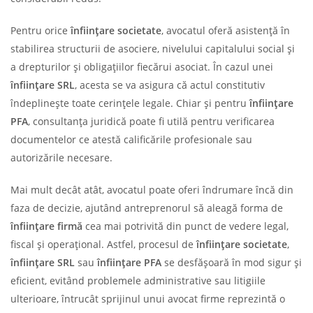
Pentru orice
înființare societate
, avocatul oferă asistență în
stabilirea structurii de asociere, nivelului capitalului social și
a drepturilor și obligațiilor fiecărui asociat. În cazul unei
înființare SRL
, acesta se va asigura că actul constitutiv
îndeplinește toate cerințele legale. Chiar și pentru
înființare
PFA
, consultanța juridică poate fi utilă pentru verificarea
documentelor ce atestă calificările profesionale sau
autorizările necesare.
Mai mult decât atât, avocatul poate oferi îndrumare încă din
faza de decizie, ajutând antreprenorul să aleagă forma de
înființare firmă
cea mai potrivită din punct de vedere legal,
fiscal și operațional. Astfel, procesul de
înființare societate
,
înființare SRL
sau
înființare PFA
se desfășoară în mod sigur și
eficient, evitând problemele administrative sau litigiile
ulterioare, întrucât sprijinul unui avocat firme reprezintă o