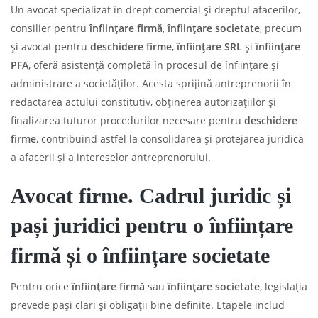
Un avocat specializat în drept comercial și dreptul afacerilor,
consilier pentru
înființare firmă
,
înființare societate
, precum
și avocat pentru
deschidere firme
,
înființare SRL
și
înființare
PFA
, oferă asistență completă în procesul de înființare și
administrare a societăților. Acesta sprijină antreprenorii în
redactarea actului constitutiv, obținerea autorizațiilor și
finalizarea tuturor procedurilor necesare pentru
deschidere
firme
, contribuind astfel la consolidarea și protejarea juridică
a afacerii și a intereselor antreprenorului.
Avocat firme. Cadrul juridic și
pași juridici pentru o înființare
firmă și o înființare societate
Pentru orice
înființare firmă
sau
înființare societate
, legislația
prevede pași clari și obligații bine definite. Etapele includ