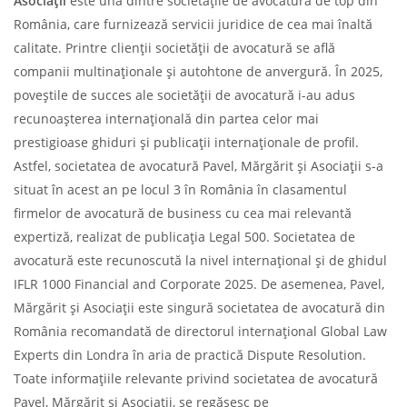
Asociații
este una dintre societățile de avocatură de top din
România, care furnizează servicii juridice de cea mai înaltă
calitate. Printre clienții societății de avocatură se află
companii multinaționale și autohtone de anvergură. În 2025,
poveștile de succes ale societății de avocatură i-au adus
recunoașterea internațională din partea celor mai
prestigioase ghiduri și publicații internaționale de profil.
Astfel, societatea de avocatură Pavel, Mărgărit și Asociații s-a
situat în acest an pe locul 3 în România în clasamentul
firmelor de avocatură de business cu cea mai relevantă
expertiză, realizat de publicația Legal 500. Societatea de
avocatură este recunoscută la nivel internațional și de ghidul
IFLR 1000 Financial and Corporate 2025. De asemenea, Pavel,
Mărgărit și Asociații este singură societatea de avocatură din
România recomandată de directorul internațional Global Law
Experts din Londra în aria de practică Dispute Resolution.
Toate informațiile relevante privind societatea de avocatură
Pavel, Mărgărit și Asociații, se regăsesc pe