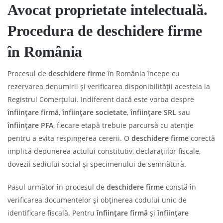
Avocat proprietate intelectuală.
Procedura de deschidere firme
în România
Procesul de
deschidere firme
în România începe cu
rezervarea denumirii și verificarea disponibilității acesteia la
Registrul Comerțului. Indiferent dacă este vorba despre
înființare firmă
,
înființare societate
,
înființare SRL
sau
înființare PFA
, fiecare etapă trebuie parcursă cu atenție
pentru a evita respingerea cererii. O
deschidere firme
corectă
implică depunerea actului constitutiv, declarațiilor fiscale,
dovezii sediului social și specimenului de semnătură.
Pasul următor în procesul de
deschidere firme
constă în
verificarea documentelor și obținerea codului unic de
identificare fiscală. Pentru
înființare firmă
și
înființare