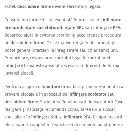
astfel,
deschidere firme
devine eficientă și legală.
Consultanța juridică este esențială în procesul de
înființare
firmă
,
înființare societate
,
înființare SRL
sau
înființare PFA
,
deoarece ajută la evitarea erorilor și accelerează procedura
de
deschidere firme
. Orice inadvertență în documentație
poate genera întârzieri la înregistrare sau chiar sancțiuni.
Prin urmare, respectarea cadrului legal în cadrul unei
înființare firmă
este absolut necesară, indiferent de forma
juridică aleasă.
Pentru a asigura o
înființare firmă
fără probleme și pentru a
preveni blocajele în procesul de
înființare societate
sau
deschidere firme
, Societatea Românească de Avocatură Pavel,
Mărgărit și Asociații recomandă consultarea unui avocat
specializat în
înființare SRL
și
înființare PFA
. Echipa noastră
oferă suport complet în redactarea documentelor, obținerea