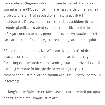
care o oferă. Alegerea între
înființare firmă
sub forma SRL
sau
înființare PFA
depinde în mare măsură de dimensiunea
proiectului, numărul asociaților și natura activității
desfășurate. De asemenea, procesul de
deschidere firme
trebuie planificat cu atenție, adaptat specific tipului de
înființare societate
ales, pentru a preveni eventualele erori
care ar putea întârzia înregistrarea la Registrul Comerțului.
SRL-urile pot fi personalizate în funcție de numărul de
asociați, unic sau multiplu, domeniul de activitate, regimul
fiscal, impozit pe profit sau pe venit, și statutul privind TVA-ul.
Există și variante în funcție de proveniența capitalului,
românesc sau străin, ori de stadiul activității – activ, inactiv, în
insolvență.
Pe lângă societățile comerciale clasice, antreprenorii pot opta
pentru forme mai simple, cum ar fi: