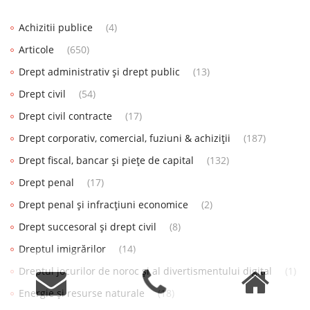
Achizitii publice
(4)
Articole
(650)
Drept administrativ și drept public
(13)
Drept civil
(54)
Drept civil contracte
(17)
Drept corporativ, comercial, fuziuni & achiziții
(187)
Drept fiscal, bancar și piețe de capital
(132)
Drept penal
(17)
Drept penal și infracțiuni economice
(2)
Drept succesoral și drept civil
(8)
Dreptul imigrărilor
(14)
Dreptul jocurilor de noroc și al divertismentului digital
(1)
Energie și resurse naturale
(18)