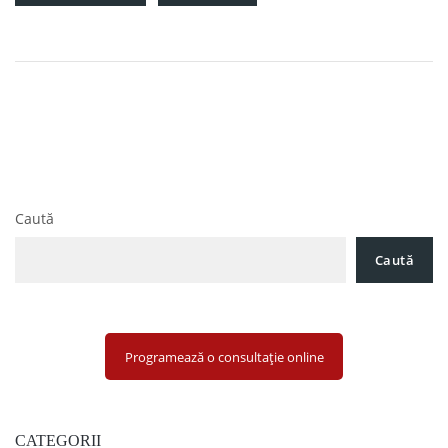
Navigare
Consultanța Juridică Online: Soluția Modernă pentru
în
Problemele Legale
articole
Sfat Avocat pentru Litigii Civile: Cum să abordezi corect o
Acțiune în Instanță
Caută
Caută
Programează o consultație online
CATEGORII