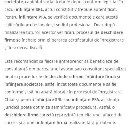
societate
, capitalul social trebuie depus conform legii, iar în
cazul
înființare SRL
, actul constitutiv trebuie autentificat.
Pentru
înființare PFA
, se verifică documentele care atestă
calificările profesionale și sediul profesional. Doar după
finalizarea tuturor acestor verificări, procesul de
deschidere
firme
se încheie prin eliberarea certificatului de înregistrare
și înscrierea fiscală.
Este recomandat ca fiecare antreprenor să beneficieze de
consultanță din partea unui avocat sau consultant specializat
pentru procedurile de
deschidere firme
,
înființare firmă
și
înființare societate
, astfel încât toate documentele să fie
conforme și să nu apară blocaje în procesul de înregistrare.
Chiar și pentru
înființare SRL
sau
înființare PFA
, asistența
juridică poate optimiza semnificativ procedura. Astfel, o
deschidere firme
corectă reprezintă temelia unei afaceri de
succes și a unei
înființare firmă
realizate fără probleme.