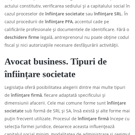
actului constitutiv, verificarea sediului și a capitalului social în
cazul proceselor de
înființare societate
sau
înființare SRL
. În
cazul procedurii de
înființare PFA
, accentul cade pe
calificările profesionale și documentele de identificare. Fără o
deschidere firme
legală, antreprenorul nu poate obține codul
fiscal și nici autorizațiile necesare desfășurării activității.
Avocat business. Tipuri de
înființare societate
Legislația oferă posibilitatea alegerii dintre mai multe tipuri
de
înființare firmă
, fiecare adaptată specificului și
dimensiunii afacerii. Cele mai comune forme sunt
înființare
societate
sub formă de SRL și SA, însă există și alte forme mai
puțin frecvent utilizate. Procesul de
înființare firmă
începe cu
selecția formei juridice, deoarece aceasta influențează
capitalul social minim, modalitatea de administrare și regimul