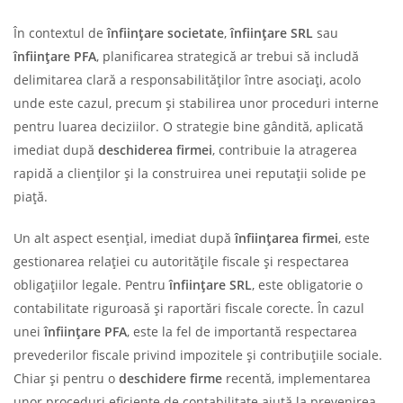
În contextul de
înființare societate
,
înființare SRL
sau
înființare PFA
, planificarea strategică ar trebui să includă
delimitarea clară a responsabilităților între asociați, acolo
unde este cazul, precum și stabilirea unor proceduri interne
pentru luarea deciziilor. O strategie bine gândită, aplicată
imediat după
deschiderea firmei
, contribuie la atragerea
rapidă a clienților și la construirea unei reputații solide pe
piață.
Un alt aspect esențial, imediat după
înființarea firmei
, este
gestionarea relației cu autoritățile fiscale și respectarea
obligațiilor legale. Pentru
înființare SRL
, este obligatorie o
contabilitate riguroasă și raportări fiscale corecte. În cazul
unei
înființare PFA
, este la fel de importantă respectarea
prevederilor fiscale privind impozitele și contribuțiile sociale.
Chiar și pentru o
deschidere firme
recentă, implementarea
unor proceduri eficiente de contabilitate ajută la prevenirea