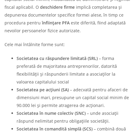
fiscal aplicabil. O
deschidere firme
implică completarea și
depunerea documentelor specifice formei alese, în timp ce
procedura pentru
înființare PFA
este diferită, fiind adaptată
nevoilor persoanelor fizice autorizate.
Cele mai întâlnite forme sunt:
Societatea cu răspundere limitată (SRL)
– forma
preferată de majoritatea antreprenorilor, datorită
flexibilității și răspunderii limitate a asociaților la
valoarea capitalului social
Societatea pe acțiuni (SA)
– adecvată pentru afaceri de
dimensiuni mari, presupune un capital social minim de
90.000 lei și permite atragerea de acționari.
Societatea în nume colectiv (SNC)
– unde asociații
răspund nelimitat pentru obligațiile societății.
Societatea în comandită simplă (SCS)
– combină două