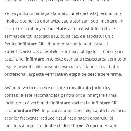
Pe lângă documentația standard, unele activități economice
implică obținerea unor avize sau autorizații suplimentare. În
cadrul unei
înființare societate
, actul constitutiv trebuie
semnat de toți asociații sau, după caz, de asociatul unic.
Pentru
înființare SRL
, depunerea capitalului social și
autentificarea documentelor sunt pași obligatorii. Chiar și în
cazul unei
înființare PFA
, este esențială respectarea cerințelor
legale privind calificarea profesională și stabilirea sediului
profesional, aspecte verificate în etapa de
deschidere firme
.
Având în vedere aceste cerințe,
consultanța juridică și
contabilă
este recomandată pentru orice
înființare firmă
,
indiferent că vorbim de
înființare societate
,
înființare SRL
sau
înființare PFA
. Implicarea unor specialiști ajută la evitarea
erorilor frecvente, reduce riscul respingerii dosarului și
facilitează procesul de
deschidere firme
. O documentație