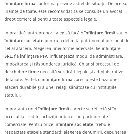
înființare firmă
conformă previne astfel de situații. De aceea,
înainte de toate, este recomandat să se consulte un avocat
drept comercial pentru toate aspectele legale.
În practică, antreprenorii aleg să facă o
înființare firmă
sau o
înființare societate
pentru a delimita patrimoniul personal de
cel al afacerii. Alegerea unei forme adecvate, fie
înființare
SRL
, fie
înființare PFA
, influențează modul de administrare,
impozitarea și răspunderea juridică. Chiar și procesul de
deschidere firme
necesită verificări legale și administrative
detaliate. Astfel, o
înființare firmă
corectă este baza unei
afaceri durabile și a unei relații sănătoase cu instituțiile
statului.
Importanța unei
înființare firmă
corecte se reflectă și în
accesul la credite, achiziții publice sau parteneriate
comerciale. Pentru orice
înființare societate
, trebuie
respectate etapele standard: alegerea denumirii, depunerea