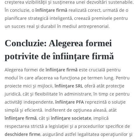
creșterea vizibilității și susținerea unei dezvoltări sustenabile.
În concluzie, o
înființare firmă
realizată corect, urmată de o
planificare strategică inteligentă, creează premisele pentru
un succes real și durabil în mediul antreprenorial.
Concluzie: Alegerea formei
potrivite de înființare firmă
Alegerea formei de
înființare firmă
este crucială pentru
modul în care afacerea va funcționa pe termen lung. Pentru
proiecte mici și mijlocii,
înființare SRL
oferă atât protecție
juridică, cât și flexibilitate în administrare, în timp ce pentru
activități independente,
înființare PFA
reprezintă o soluție
simplă și eficientă. Indiferent de opțiunea aleasă, atât
înființare firmă
, cât și
înființare societate
, implică
respectarea strictă a legislației și a procedurilor specifice de
deschidere firme
, asigurând astfel legalitatea operațiunilor și