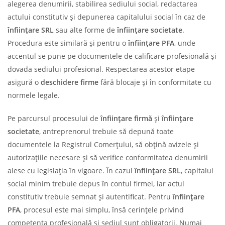
alegerea denumirii, stabilirea sediului social, redactarea
actului constitutiv și depunerea capitalului social în caz de
înființare SRL
sau alte forme de
înființare societate
.
Procedura este similară și pentru o
înființare PFA
, unde
accentul se pune pe documentele de calificare profesională și
dovada sediului profesional. Respectarea acestor etape
asigură o
deschidere firme
fără blocaje și în conformitate cu
normele legale.
Pe parcursul procesului de
înființare firmă
și
înființare
societate
, antreprenorul trebuie să depună toate
documentele la Registrul Comerțului, să obțină avizele și
autorizațiile necesare și să verifice conformitatea denumirii
alese cu legislația în vigoare. În cazul
înființare SRL
, capitalul
social minim trebuie depus în contul firmei, iar actul
constitutiv trebuie semnat și autentificat. Pentru
înființare
PFA
, procesul este mai simplu, însă cerințele privind
competența profesională și sediul sunt obligatorii. Numai