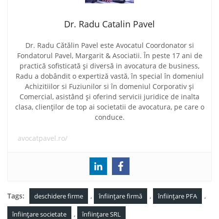
Dr. Radu Catalin Pavel
Dr. Radu Cătălin Pavel este Avocatul Coordonator si
Fondatorul Pavel, Margarit & Asociatii. În peste 17 ani de
practică sofisticată și diversă in avocatura de business,
Radu a dobândit o expertiză vastă, în special în domeniul
Achizitiilor si Fuziunilor si în domeniul Corporativ și
Comercial, asistând și oferind servicii juridice de inalta
clasa, clienților de top ai societatii de avocatura, pe care o
conduce.
avocatpavel.ro/
Tags:
,
,
,
deschidere firme
înființare firmă
înființare PFA
,
înființare societate
înființare SRL