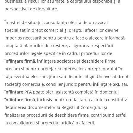
business, a riscurilor asumate, a capitalului disponibil și a
perspectivei de dezvoltare.
În astfel de situații, consultanța oferită de un avocat
specializat în drept comercial și dreptul afacerilor devine
imperios necesară pentru pentru a face o alegere informată,
adaptată planurilor de creștere, asigurarea respectării
procedurilor legale specifice în cadrul procedurilor de
înființare firmă
,
înființare societate
și
deschidere firme
,
precum și pentru protejarea intereselor antreprenorului în
fața eventualelor sancțiuni sau dispute, litigii. Un avocat drept
societăți comerciale, consilier juridic pentru
înființare SRL
sau
înființare PFA
poate oferi asistență completă în domeniul
înființare firmă
, inclusiv pentru redactarea actului constitutiv,
depunerea documentelor la Registrul Comerțului și
finalizarea procedurii de
deschidere firme
, contribuind astfel
la consolidarea și protecția juridică a afacerii.