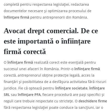
completă pentru respectarea legislației, redactarea
documentelor necesare și optimizarea procesului de
înființare firmă
pentru antreprenorii din România.
Avocat drept comercial. De ce
este importantă o înființare
firmă corectă
O
înființare firmă
realizată corect este esențială pentru
succesul unei afaceri în România. Printr-o
înființare firmă
corectă, antreprenorul obține protecție legală, acces la
finanțări și posibilitatea de a desfășura activitatea fără riscuri
juridice. Fie că optează pentru
înființare societate
,
înființare
SRL
sau
înființare PFA
, fiecare procedură are pași specifici și
reguli care trebuie respectate cu strictețe. O
deschidere firme
fără respectarea legislației poate conduce la sancțiuni, iar o