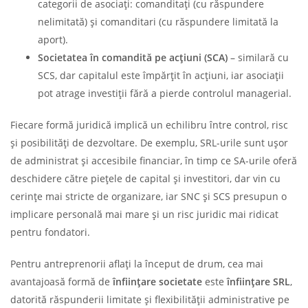
categorii de asociați: comanditați (cu răspundere
nelimitată) și comanditari (cu răspundere limitată la
aport).
Societatea în comandită pe acțiuni (SCA)
– similară cu
SCS, dar capitalul este împărțit în acțiuni, iar asociații
pot atrage investiții fără a pierde controlul managerial.
Fiecare formă juridică implică un echilibru între control, risc
și posibilități de dezvoltare. De exemplu, SRL-urile sunt ușor
de administrat și accesibile financiar, în timp ce SA-urile oferă
deschidere către piețele de capital și investitori, dar vin cu
cerințe mai stricte de organizare, iar SNC și SCS presupun o
implicare personală mai mare și un risc juridic mai ridicat
pentru fondatori.
Pentru antreprenorii aflați la început de drum, cea mai
avantajoasă formă de
înființare societate
este
înființare SRL
,
datorită răspunderii limitate și flexibilității administrative pe