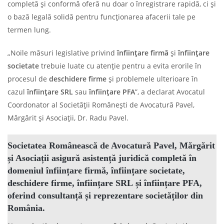
completă și conformă oferă nu doar o înregistrare rapidă, ci și
o bază legală solidă pentru funcționarea afacerii tale pe
termen lung.
„Noile măsuri legislative privind
înființare firmă
și
înființare
societate
trebuie luate cu atenție pentru a evita erorile în
procesul de
deschidere firme
și problemele ulterioare în
cazul
înființare SRL
sau
înființare PFA
”, a declarat Avocatul
Coordonator al Societății Românești de Avocatură Pavel,
Mărgărit și Asociații, Dr. Radu Pavel.
Societatea Românească de Avocatură Pavel, Mărgărit
și Asociații asigură asistență juridică completă în
domeniul
înființare firmă, înființare societate,
deschidere firme, înființare SRL
și
înființare PFA
,
oferind consultanță și reprezentare societăților din
România.