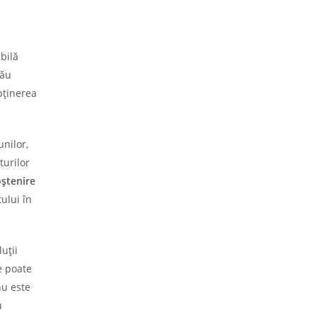
bilă
său
bținerea
unilor,
turilor
ștenire
ului în
uții
 poate
nu este
u