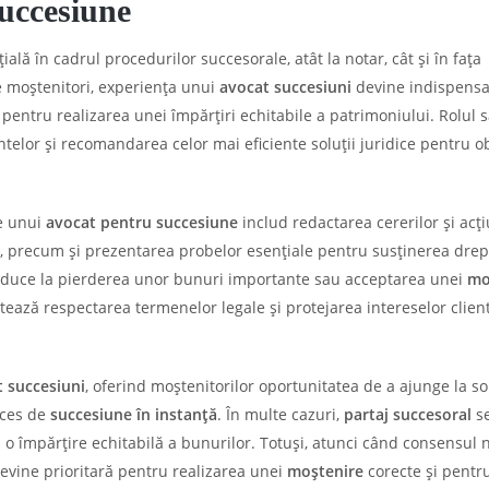
succesiune
ială în cadrul procedurilor succesorale, atât la notar, cât și în fața
tre moștenitori, experiența unui
avocat succesiuni
devine indispensa
 pentru realizarea unei împărțiri echitabile a patrimoniului. Rolul 
ntelor și recomandarea celor mai eficiente soluții juridice pentru o
le unui
avocat pentru succesiune
includ redactarea cererilor și acți
e, precum și prezentarea probelor esențiale pentru susținerea drep
conduce la pierderea unor bunuri importante sau acceptarea unei
mo
tează respectarea termenelor legale și protejarea intereselor client
 succesiuni
, oferind moștenitorilor oportunitatea de a ajunge la sol
oces de
succesiune în instanță
. În multe cazuri,
partaj succesoral
se
 o împărțire echitabilă a bunurilor. Totuși, atunci când consensul 
 devine prioritară pentru realizarea unei
moștenire
corecte și pentr