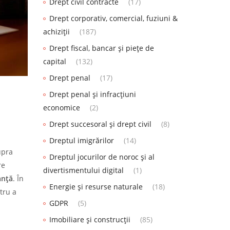
Drept civil contracte
(17)
Drept corporativ, comercial, fuziuni &
achiziții
(187)
Drept fiscal, bancar și piețe de
capital
(132)
Drept penal
(17)
Drept penal și infracțiuni
economice
(2)
Drept succesoral și drept civil
(8)
Dreptul imigrărilor
(14)
upra
Dreptul jocurilor de noroc și al
re
divertismentului digital
(1)
anță
. În
Energie și resurse naturale
(18)
tru a
GDPR
(5)
Imobiliare și construcții
(85)