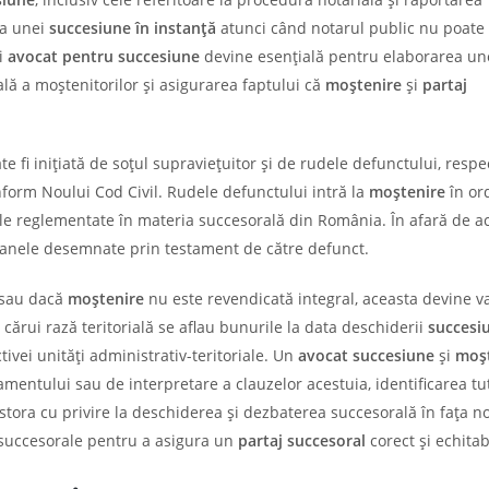
ea unei
succesiune în instanță
atunci când notarul public nu poate
ui
avocat pentru succesiune
devine esențială pentru elaborarea un
ală a moștenitorilor și asigurarea faptului că
moștenire
și
partaj
 fi inițiată de soțul supraviețuitor și de rudele defunctului, respe
onform Noului Cod Civil. Rudele defunctului intră la
moștenire
în or
iile reglementate în materia succesorală din România. În afară de a
oanele desemnate prin testament de către defunct.
, sau dacă
moștenire
nu este revendicată integral, aceasta devine v
 cărui rază teritorială se aflau bunurile la data deschiderii
succesi
ivei unități administrativ-teritoriale. Un
avocat succesiune
și
moș
tamentului sau de interpretare a clauzelor acestuia, identificarea tu
estora cu privire la deschiderea și dezbaterea succesorală în fața n
 succesorale pentru a asigura un
partaj succesoral
corect și echitab