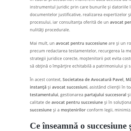
instrumentul juridic prin care bunurile și datoriile
documentelor justificative, realizarea expertizelor
procesului, iar consultanța oferită de un
avocat pe
nulități procedurale.
Mai mult, un
avocat pentru succesiune
are și un ro
precum redactarea testamentelor, recurgerea la med
strategii juridice corecte, moștenitorii pot evita cost
să obțină o împărțire echitabilă a patrimoniului și să
În acest context,
Societatea de Avocatură Pavel, Măr
instanță
și
avocat succesiuni
, asistând clienții în 
testamentului
, gestionarea
partajului succesoral
și
calitate de
avocat pentru succesiune
și în soluțio
succesiune
și a
moștenirilor
conform legii, minimizâ
Ce înseamnă o succesiune și