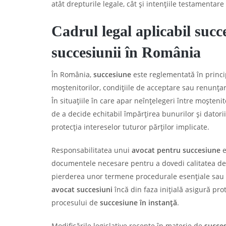
atât drepturile legale, cât și intențiile testamentare
Cadrul legal aplicabil succ
succesiunii în România
În România,
succesiune
este reglementată în princip
moștenitorilor, condițiile de acceptare sau renunța
În situațiile în care apar neînțelegeri între moșteni
de a decide echitabil împărțirea bunurilor și datori
protecția intereselor tuturor părților implicate.
Responsabilitatea unui
avocat pentru succesiune
e
documentele necesare pentru a dovedi calitatea de 
pierderea unor termene procedurale esențiale sau la
avocat succesiuni
încă din faza inițială asigură pro
procesului de
succesiune în instanță
.
Modificările legislative recente în materie de
succe