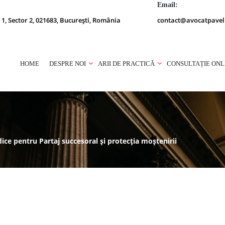
Email:
 1, Sector 2, 021683, București, România
contact@avocatpavel
HOME
DESPRE NOI
ARII DE PRACTICĂ
CONSULTAȚIE ONL
ridice pentru Partaj succesoral și protecția moștenirii