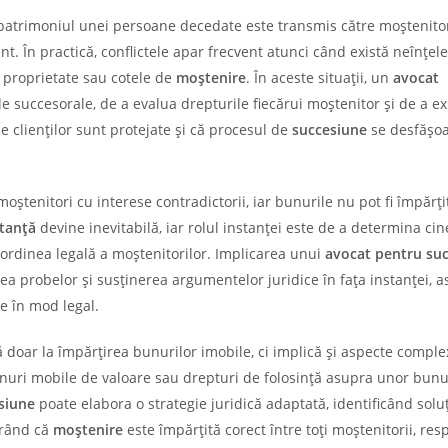
patrimoniul unei persoane decedate este transmis către moștenitori
nt. În practică, conflictele apar frecvent atunci când există neînțel
e proprietate sau cotele de
moștenire
. În aceste situații, un
avocat
le succesorale, de a evalua drepturile fiecărui moștenitor și de a ex
 clienților sunt protejate și că procesul de
succesiune
se desfășo
moștenitori cu interese contradictorii, iar bunurile nu pot fi împărți
stanță
devine inevitabilă, iar rolul instanței este de a determina cin
 ordinea legală a moștenitorilor. Implicarea unui
avocat pentru su
ea probelor și susținerea argumentelor juridice în fața instanței, as
ne în mod legal.
ză doar la împărțirea bunurilor imobile, ci implică și aspecte comple
unuri mobile de valoare sau drepturi de folosință asupra unor bunu
siune
poate elabora o strategie juridică adaptată, identificând soluț
urând că
moștenire
este împărțită corect între toți moștenitorii, re