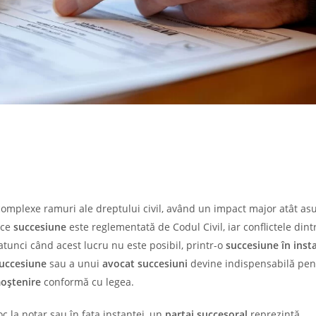
i complexe ramuri ale dreptului civil, având un impact major atât as
ice
succesiune
este reglementată de Codul Civil, iar conflictele dint
 atunci când acest lucru nu este posibil, printr-o
succesiune în inst
uccesiune
sau a unui
avocat succesiuni
devine indispensabilă pen
oștenire
conformă cu legea.
c la notar sau în fața instanței, un
partaj succesoral
reprezintă