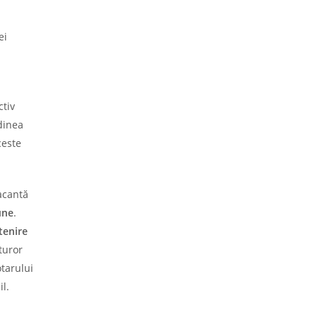
ei
ctiv
dinea
ceste
acantă
une
.
tenire
turor
otarului
il.