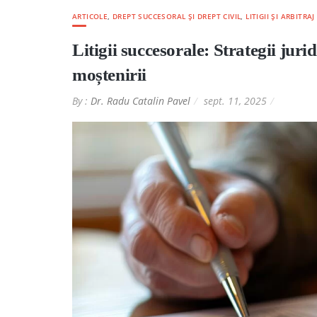
ARTICOLE
,
DREPT SUCCESORAL ȘI DREPT CIVIL
,
LITIGII ȘI ARBITR
Litigii succesorale: Strategii juri
moștenirii
By :
Dr. Radu Catalin Pavel
sept. 11, 2025