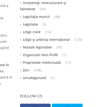
Insolvență, restructurare și
ectă a
falimente
(59)
Legislația muncii
(44)
ele
Legislatie
(5)
Litigii civile
(14)
ului,
Litigii și arbitraj internațional
(129)
 unei
Noutati legislative
(99)
eușind
Organizatii Non-Profit
(1)
Proprietate intelectuală
(17)
une în
Știri
(106)
rea
astră în
Uncategorized
(1)
e
FOLLOW US