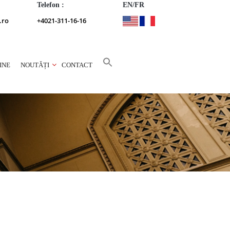
Telefon :
EN/FR
.ro
+4021-311-16-16
INE
NOUTĂȚI
CONTACT