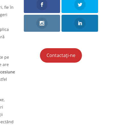
, fie în
egeri
plica
ară
Contactați-ne
te pe
e are
ccesiune
tfel
xe,
ri
ii
spectând