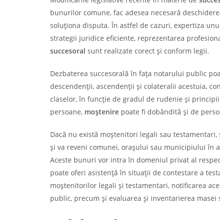
bunurilor comune, fac adesea necesară deschider
soluționa disputa. În astfel de cazuri, expertiza un
strategii juridice eficiente, reprezentarea profesion
succesoral
sunt realizate corect și conform legii.
Dezbaterea succesorală în fața notarului public poate
descendenții, ascendenții și colateralii acestuia, c
claselor, în funcție de gradul de rudenie și princip
persoane,
moștenire
poate fi dobândită și de pers
Dacă nu există moștenitori legali sau testamentari
și va reveni comunei, orașului sau municipiului în a
Aceste bunuri vor intra în domeniul privat al respect
poate oferi asistență în situații de contestare a tes
moștenitorilor legali și testamentari, notificarea ac
public, precum și evaluarea și inventarierea masei