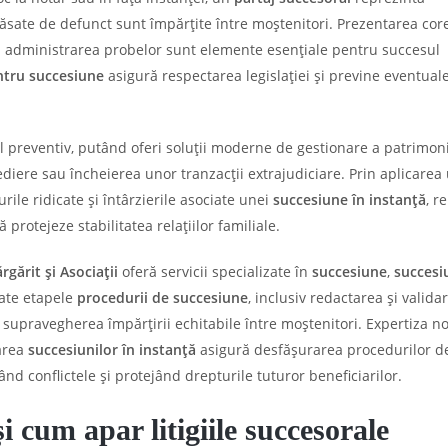
 lăsate de defunct sunt împărțite între moștenitori. Prezentarea cor
 și administrarea probelor sunt elemente esențiale pentru succesul
ntru succesiune
asigură respectarea legislației și previne eventual
l preventiv, putând oferi soluții moderne de gestionare a patrimoni
iere sau încheierea unor tranzacții extrajudiciare. Prin aplicarea
urile ridicate și întârzierile asociate unei
succesiune în instanță
, r
 protejeze stabilitatea relațiilor familiale.
gărit și Asociații
oferă servicii specializate în
succesiune
,
succesi
toate etapele
procedurii de succesiune
, inclusiv redactarea și valida
 supravegherea împărțirii echitabile între moștenitori. Expertiza no
narea
succesiunilor în instanță
asigură desfășurarea procedurilor d
nd conflictele și protejând drepturile tuturor beneficiarilor.
 cum apar litigiile succesorale