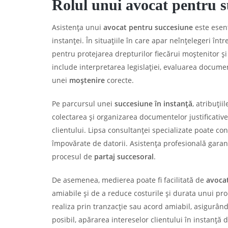
Rolul unui avocat pentru 
Asistența unui
avocat pentru succesiune
este esenț
instanței. În situațiile în care apar neînțelegeri în
pentru protejarea drepturilor fiecărui moștenitor și
include interpretarea legislației, evaluarea docume
unei
moștenire
corecte.
Pe parcursul unei
succesiune în instanță
, atribuții
colectarea și organizarea documentelor justificativ
clientului. Lipsa consultanței specializate poate 
împovărate de datorii. Asistența profesională garan
procesul de
partaj succesoral
.
De asemenea, medierea poate fi facilitată de
avocat
amiabile și de a reduce costurile și durata unui pr
realiza prin tranzacție sau acord amiabil, asigurând
posibil, apărarea intereselor clientului în instanță