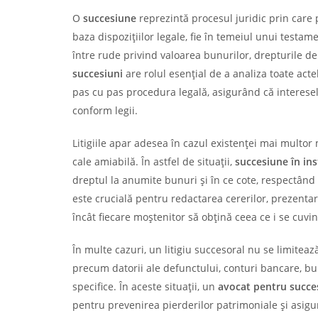
O
succesiune
reprezintă procesul juridic prin care 
baza dispozițiilor legale, fie în temeiul unui testame
între rude privind valoarea bunurilor, drepturile d
succesiuni
are rolul esențial de a analiza toate acte
pas cu pas procedura legală, asigurând că interesele
conform legii.
Litigiile apar adesea în cazul existenței mai multor 
cale amiabilă. În astfel de situații,
succesiune în in
dreptul la anumite bunuri și în ce cote, respectând
este crucială pentru redactarea cererilor, prezentar
încât fiecare moștenitor să obțină ceea ce i se cuvi
În multe cazuri, un litigiu succesoral nu se limitea
precum datorii ale defunctului, conturi bancare, b
specifice. În aceste situații, un
avocat pentru succe
pentru prevenirea pierderilor patrimoniale și asig