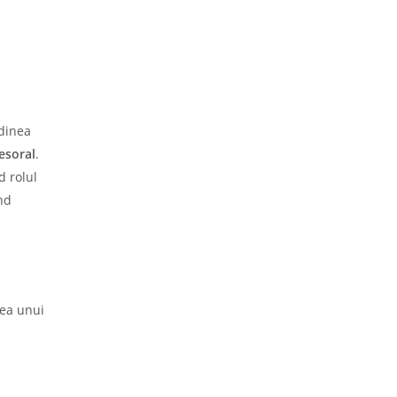
rdinea
esoral
.
d rolul
nd
rea unui