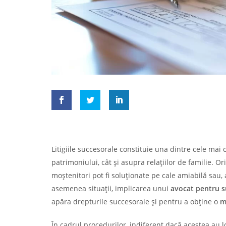
Litigiile succesorale constituie una dintre cele ma
patrimoniului, cât și asupra relațiilor de familie. Or
moștenitori pot fi soluționate pe cale amiabilă sau,
asemenea situații, implicarea unui
avocat pentru s
apăra drepturile succesorale și pentru a obține o
m
În cadrul procedurilor, indiferent dacă acestea au lo