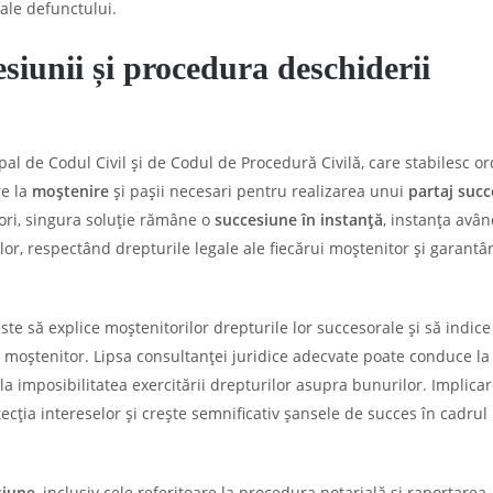
 ale defunctului.
esiunii și procedura deschiderii
al de Codul Civil și de Codul de Procedură Civilă, care stabilesc o
re la
moștenire
și pașii necesari pentru realizarea unui
partaj succ
tori, singura soluție rămâne o
succesiune în instanță
, instanța avân
ilor, respectând drepturile legale ale fiecărui moștenitor și garantâ
ste să explice moștenitorilor drepturile lor succesorale și să indice
moștenitor. Lipsa consultanței juridice adecvate poate conduce la
 imposibilitatea exercitării drepturilor asupra bunurilor. Implica
tecția intereselor și crește semnificativ șansele de succes în cadrul
siune
, inclusiv cele referitoare la procedura notarială și raportarea