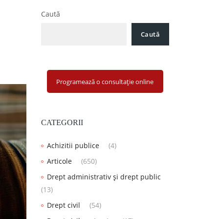
Caută
Caută
Programează o consultație online
CATEGORII
Achizitii publice
(4)
Articole
(650)
Drept administrativ și drept public
(13)
Drept civil
(54)