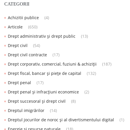
CATEGORII
Achizitii publice
(4)
Articole
(650)
Drept administrativ și drept public
(13)
Drept civil
(54)
Drept civil contracte
(17)
Drept corporativ, comercial, fuziuni & achiziții
(187)
Drept fiscal, bancar și piețe de capital
(132)
Drept penal
(17)
Drept penal și infracțiuni economice
(2)
Drept succesoral și drept civil
(8)
Dreptul imigrărilor
(14)
Dreptul jocurilor de noroc și al divertismentului digital
(1)
Energie și resurse naturale
(18)