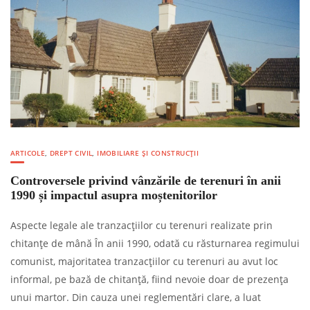
ARTICOLE
,
DREPT CIVIL
,
IMOBILIARE ȘI CONSTRUCȚII
Controversele privind vânzările de terenuri în anii
1990 și impactul asupra moștenitorilor
Aspecte legale ale tranzacțiilor cu terenuri realizate prin
chitanțe de mână În anii 1990, odată cu răsturnarea regimului
comunist, majoritatea tranzacțiilor cu terenuri au avut loc
informal, pe bază de chitanță, fiind nevoie doar de prezența
unui martor. Din cauza unei reglementări clare, a luat