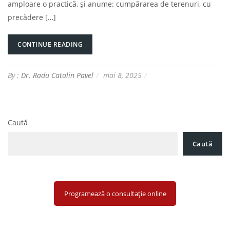
amploare o practică, și anume: cumpărarea de terenuri, cu
precădere […]
CONTINUE READING
By :
Dr. Radu Catalin Pavel
mai 8, 2025
Caută
Caută
Programează o consultație online