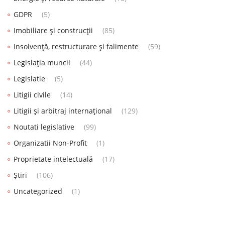
GDPR
(5)
Imobiliare și construcții
(85)
Insolvență, restructurare și falimente
(59)
Legislația muncii
(44)
Legislatie
(5)
Litigii civile
(14)
Litigii și arbitraj internațional
(129)
Noutati legislative
(99)
Organizatii Non-Profit
(1)
Proprietate intelectuală
(17)
Știri
(106)
Uncategorized
(1)