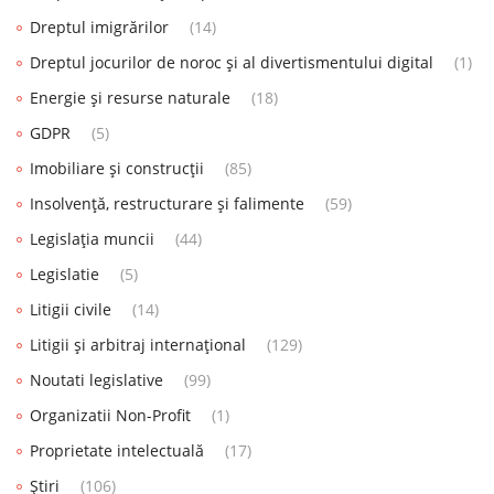
Dreptul imigrărilor
(14)
Dreptul jocurilor de noroc și al divertismentului digital
(1)
Energie și resurse naturale
(18)
GDPR
(5)
Imobiliare și construcții
(85)
Insolvență, restructurare și falimente
(59)
Legislația muncii
(44)
Legislatie
(5)
Litigii civile
(14)
Litigii și arbitraj internațional
(129)
Noutati legislative
(99)
Organizatii Non-Profit
(1)
Proprietate intelectuală
(17)
Știri
(106)