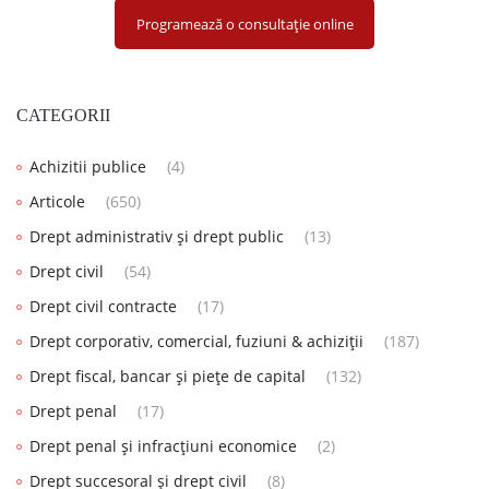
Programează o consultație online
CATEGORII
Achizitii publice
(4)
Articole
(650)
Drept administrativ și drept public
(13)
Drept civil
(54)
Drept civil contracte
(17)
Drept corporativ, comercial, fuziuni & achiziții
(187)
Drept fiscal, bancar și piețe de capital
(132)
Drept penal
(17)
Drept penal și infracțiuni economice
(2)
Drept succesoral și drept civil
(8)