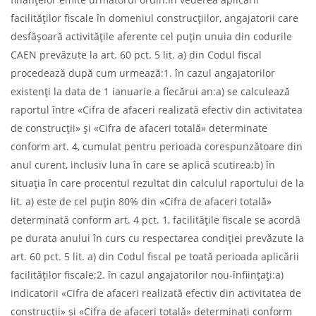
facilităţilor fiscale în domeniul construcţiilor, angajatorii care
desfăşoară activităţile aferente cel puţin unuia din codurile
CAEN prevăzute la art. 60 pct. 5 lit. a) din Codul fiscal
procedează după cum urmează:1. în cazul angajatorilor
existenţi la data de 1 ianuarie a fiecărui an:a) se calculează
raportul între «Cifra de afaceri realizată efectiv din activitatea
de construcţii» şi «Cifra de afaceri totală» determinate
conform art. 4, cumulat pentru perioada corespunzătoare din
anul curent, inclusiv luna în care se aplică scutirea;b) în
situaţia în care procentul rezultat din calculul raportului de la
lit. a) este de cel puţin 80% din «Cifra de afaceri totală»
determinată conform art. 4 pct. 1, facilităţile fiscale se acordă
pe durata anului în curs cu respectarea condiţiei prevăzute la
art. 60 pct. 5 lit. a) din Codul fiscal pe toată perioada aplicării
facilităţilor fiscale;2. în cazul angajatorilor nou-înfiinţaţi:a)
indicatorii «Cifra de afaceri realizată efectiv din activitatea de
construcţii» şi «Cifra de afaceri totală» determinaţi conform