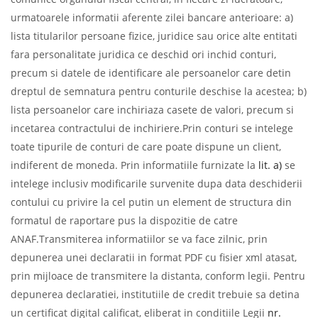
urmatoarele informatii aferente zilei bancare anterioare: a)
lista titularilor persoane fizice, juridice sau orice alte entitati
fara personalitate juridica ce deschid ori inchid conturi,
precum si datele de identificare ale persoanelor care detin
dreptul de semnatura pentru conturile deschise la acestea; b)
lista persoanelor care inchiriaza casete de valori, precum si
incetarea contractului de inchiriere.Prin conturi se intelege
toate tipurile de conturi de care poate dispune un client,
indiferent de moneda. Prin informatiile furnizate la
lit. a)
se
intelege inclusiv modificarile survenite dupa data deschiderii
contului cu privire la cel putin un element de structura din
formatul de raportare pus la dispozitie de catre
ANAF.Transmiterea informatiilor se va face zilnic, prin
depunerea unei declaratii in format PDF cu fisier xml atasat,
prin mijloace de transmitere la distanta, conform legii. Pentru
depunerea declaratiei, institutiile de credit trebuie sa detina
un certificat digital calificat, eliberat in conditiile Legii
nr.