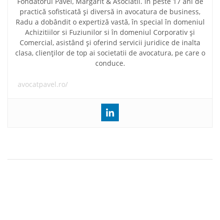
Fondatorul Pavel, Margarit & Asociatii. În peste 17 ani de
practică sofisticată și diversă in avocatura de business,
Radu a dobândit o expertiză vastă, în special în domeniul
Achizitiilor si Fuziunilor si în domeniul Corporativ și
Comercial, asistând și oferind servicii juridice de inalta
clasa, clienților de top ai societatii de avocatura, pe care o
conduce.
avocatpavel.ro/
Navigare
Proiect de Ordin cu privire la criteriile pentru
în
conditionarea inregistrarii in scopuri de TVA
articole
Salariul minim brut pe economie se va majora incepand cu 1