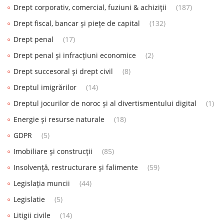
Drept corporativ, comercial, fuziuni & achiziții
(187)
Drept fiscal, bancar și piețe de capital
(132)
Drept penal
(17)
Drept penal și infracțiuni economice
(2)
Drept succesoral și drept civil
(8)
Dreptul imigrărilor
(14)
Dreptul jocurilor de noroc și al divertismentului digital
(1)
Energie și resurse naturale
(18)
GDPR
(5)
Imobiliare și construcții
(85)
Insolvență, restructurare și falimente
(59)
Legislația muncii
(44)
Legislatie
(5)
Litigii civile
(14)