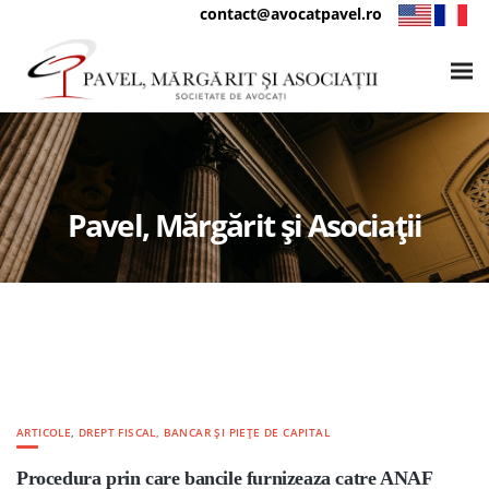
contact@avocatpavel.ro
Pavel, Mărgărit și Asociații
ARTICOLE
,
DREPT FISCAL, BANCAR ȘI PIEȚE DE CAPITAL
Procedura prin care bancile furnizeaza catre ANAF