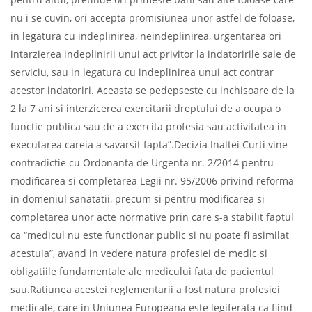
nu i se cuvin, ori accepta promisiunea unor astfel de foloase,
in legatura cu indeplinirea, neindeplinirea, urgentarea ori
intarzierea indeplinirii unui act privitor la indatoririle sale de
serviciu, sau in legatura cu indeplinirea unui act contrar
acestor indatoriri. Aceasta se pedepseste cu inchisoare de la
2 la 7 ani si interzicerea exercitarii dreptului de a ocupa o
functie publica sau de a exercita profesia sau activitatea in
executarea careia a savarsit fapta”.Decizia Inaltei Curti vine
contradictie cu Ordonanta de Urgenta nr. 2/2014 pentru
modificarea si completarea Legii nr. 95/2006 privind reforma
in domeniul sanatatii, precum si pentru modificarea si
completarea unor acte normative prin care s-a stabilit faptul
ca “medicul nu este functionar public si nu poate fi asimilat
acestuia”, avand in vedere natura profesiei de medic si
obligatiile fundamentale ale medicului fata de pacientul
sau.Ratiunea acestei reglementarii a fost natura profesiei
medicale, care in Uniunea Europeana este legiferata ca fiind