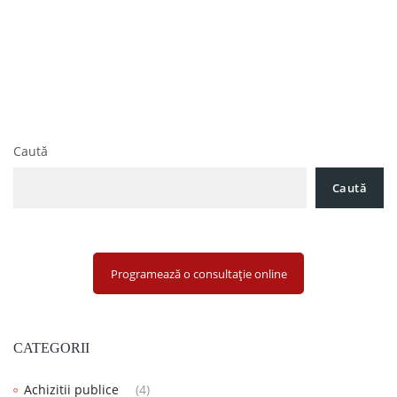
Navigare
Ce trebuie sa stim despre incheierea unui antecontract,
în
potrivit Noului Cod civil?
articole
Cele mai importante modificari ale Codului Fiscal in ceea ce
priveste impozitul pe venit, taxa pe valoare adaugata,
accizele si alte taxe speciale
Caută
Caută
Programează o consultație online
CATEGORII
Achizitii publice
(4)