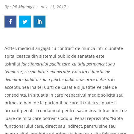
By :
PR Manager
nov. 11, 2017
Astfel, medicul angajat cu contract de munca intr-o unitate
spitaliceasca din sistemul public de sanatate este
asimilat
functionarului public care, cu titlu permanent sau
temporar, cu sau fara remuneratie, exercita o functie de
demnitate publica sau o functie publica de orice natura
, in
acceptiunea Inaltei Curti de Casatie si Justitie.Pe cale de
consecinta, in situatia in care respectivul medic solicita sau
primeste bani de la pacientii pe care ii trateaza, poate fi
urmarit penal si condamnat pentru savarsirea infractiunii de
luare de mita care potrivit Codului Penal reprezinta: “Fapta
functionarului care, direct sau indirect, pentru sine sau
pentru altul, pretinde ori primeste bani sau alte foloase care