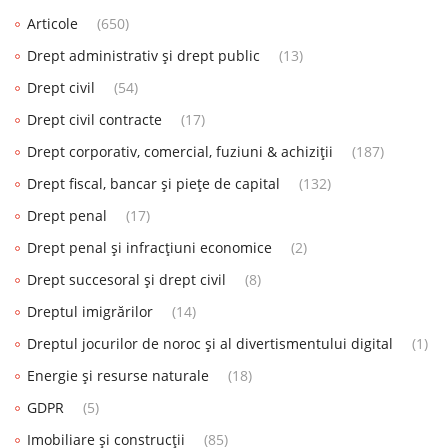
Articole
(650)
Drept administrativ și drept public
(13)
Drept civil
(54)
Drept civil contracte
(17)
Drept corporativ, comercial, fuziuni & achiziții
(187)
Drept fiscal, bancar și piețe de capital
(132)
Drept penal
(17)
Drept penal și infracțiuni economice
(2)
Drept succesoral și drept civil
(8)
Dreptul imigrărilor
(14)
Dreptul jocurilor de noroc și al divertismentului digital
(1)
Energie și resurse naturale
(18)
GDPR
(5)
Imobiliare și construcții
(85)