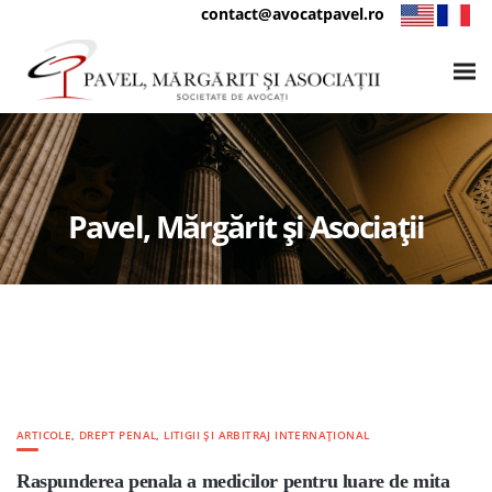
contact@avocatpavel.ro
Pavel, Mărgărit și Asociații
ARTICOLE
,
DREPT PENAL
,
LITIGII ȘI ARBITRAJ INTERNAȚIONAL
Raspunderea penala a medicilor pentru luare de mita