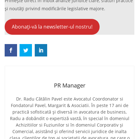
Primește direct în inbox analize juridice clare, sfaturi practice
și noutăți privind modificările legislative majore.
Abonați-vă la newsletter-ul nostru!
PR Manager
Dr. Radu Cătălin Pavel este Avocatul Coordonator si
Fondatorul Pavel, Margarit & Asociatii. În peste 17 ani de
practică sofisticată și diversă in avocatura de business,
Radu a dobândit o expertiză vastă, în special în domeniul
Achizitiilor si Fuziunilor si în domeniul Corporativ și
Comercial, asistând și oferind servicii juridice de inalta
clasa, clienților de top ai societatii de avocatura, pe care o