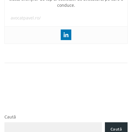
conduce.
avocatpavel.ro/
Navigare
Dispozitiile art. 52 alin. (1) lit. b) din Codul muncii –
în
neconstitutionale. Decizie a Curtii Constitutionale
articole
Impozitarea veniturilor obtinute pe teritoriul unui alt stat
membru, in care are loc incadrarea in munca. Decizie a
CJUE
Caută
Caută