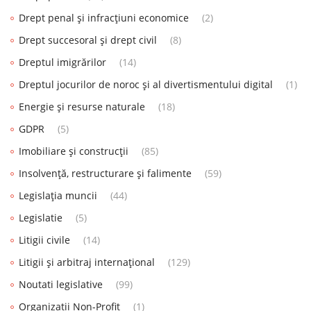
Drept penal și infracțiuni economice
(2)
Drept succesoral și drept civil
(8)
Dreptul imigrărilor
(14)
Dreptul jocurilor de noroc și al divertismentului digital
(1)
Energie și resurse naturale
(18)
GDPR
(5)
Imobiliare și construcții
(85)
Insolvență, restructurare și falimente
(59)
Legislația muncii
(44)
Legislatie
(5)
Litigii civile
(14)
Litigii și arbitraj internațional
(129)
Noutati legislative
(99)
Organizatii Non-Profit
(1)